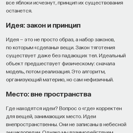
все яблоки исчезнут, принцип их существования
собственное будущее, почему результаты
останется.
образования раскрываются на длинной дистанции,
и что на самом деле должен уметь студент,
Идея: закон и принцип
выходящий в сложный и быстро меняющийся мир.
Идея — это не просто образ, а набор законов,
А еще — почему ИИ не стоит просто запрещать,
по которым «сделаны» вещи. Закон тяготения
как использовать его для диалога, и зачем
существует даже без падающих тел. Идеальный
университету учить не только знаниям, но и самой
объект предшествует физическому: сначала
практике мышления и коммуникации.
модель, потом реализация. Это алгоритм,
организующий материю, но сам нефизичный.
Основатель ПостНауки Ивар Максутов запускает
Место: вне пространства
проект Naukka Talents.
Это глобальная экосистема для поиска и найма
Где находятся идеи? Вопрос о «где» корректен
STEM-специалистов (Science, Technology,
для вещей, занимающих место. Идеи
Engineering, Mathematics) в самые амбициозные
внепространственны. Они не записаны в небесной
Deep-Tech и Biotech проекты по всему миру. Если
энциклопедии. Однако мы взаимодействуем