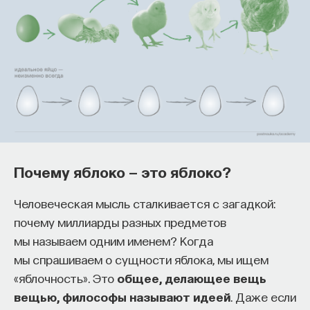
образования и рынок труда —
«Мыслить как учёный» #57
ИВАР МАКСУТОВ
СОХРАНИТЬ В ЗАКЛАДКИ
Зачем университету длинный
горизонт планирования и как
ИИ меняет саму организацию
Почему яблоко — это яблоко?
мышления и обучения
Человеческая мысль сталкивается с загадкой:
В новом эпизоде «Мыслить как ученый»
Ивар
почему миллиарды разных предметов
Максутов
беседует с
Ульяной Раведовской
о том,
мы называем одним именем? Когда
зачем университет нужен в эпоху ИИ и почему
мы спрашиваем о сущности яблока, мы ищем
высшее образование нельзя сводить к быстрой
«яблочность». Это
подготовке под нужды рынка.
общее, делающее вещь
вещью, философы называют идеей
. Даже если
Они обсуждают, как университеты выбирают