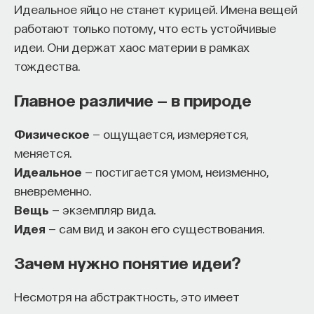
Идеальное яйцо не станет курицей. Имена вещей
эффект образования не раскрывается в тот
работают только потому, что есть устойчивые
момент, когда выпускник выходит на работу, —
идеи. Они держат хаос материи в рамках
тогда все только начинается. Дальше человек
тождества.
адаптируется и еще много лет пользуется тем,
что получил в университете. Если задуматься, как
Главное различие — в природе
долго он опирается на свое первое образование,
речь идет не о нескольких годах,
Физическое
— ощущается, измеряется,
а о десятилетиях».
меняется.
Идеальное
— постигается умом, неизменно,
У университета четыре цели
вневременно.
Вещь
— экземпляр вида.
«Мы выделили четыре идеологии образования.
Идея
— сам вид и закон его существования.
Первая — развитие и трансляция
дисциплинарного знания, где в центре находится
Зачем нужно понятие идеи?
само знание, а не человек и не рынок труда.
Вторая — формирование определенного типа
Несмотря на абстрактность, это имеет
человека, например человека, способного