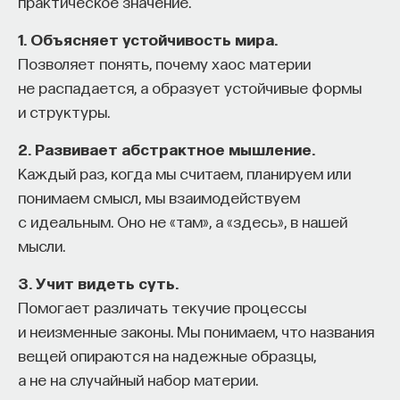
практическое значение.
к сложному мышлению. Третья — развитие
общества, вклад в то, каким оно будет.
1. Объясняет устойчивость мира.
И четвертая — социальная эффективность,
Позволяет понять, почему хаос материи
то есть забота о том, как человек будет работать
не распадается, а образует устойчивые формы
за пределами университета и насколько
и структуры.
эффективным окажется в команде и профессии.
2. Развивает абстрактное мышление.
Университет не всегда может точно
Каждый раз, когда мы считаем, планируем или
предсказать, какие именно рабочие места ждут
понимаем смысл, мы взаимодействуем
выпускника, но сама эта оптика тоже остается
с идеальным. Оно не «там», а «здесь», в нашей
отдельной идеологией. В зависимости от того,
мысли.
в какой из этих логик работает университет,
у него будут совершенно разные ответы
3. Учит видеть суть.
на вопрос о целях образования».
Помогает различать текучие процессы
и неизменные законы. Мы понимаем, что названия
Университет должен строить
вещей опираются на надежные образцы,
будущее
а не на случайный набор материи.