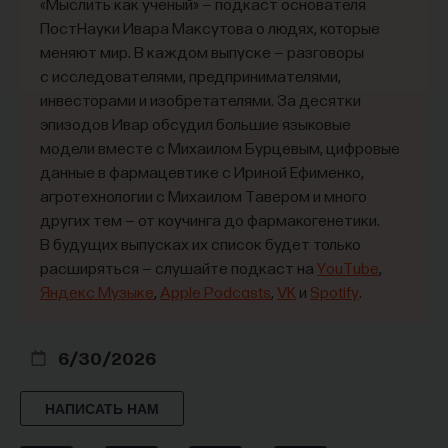
«Мыслить как учёный» — подкаст основателя
ПостНауки Ивара Максутова о людях, которые
меняют мир. В каждом выпуске — разговоры
с исследователями, предпринимателями,
инвесторами и изобретателями. За десятки
эпизодов Ивар обсудил большие языковые
модели вместе с Михаилом Бурцевым, цифровые
данные в фармацевтике с Ириной Ефименко,
агротехнологии с Михаилом Тавером и много
других тем — от коучинга до фармакогенетики.
В будущих выпусках их список будет только
расширяться — слушайте подкаст на
YouTube
,
Яндекс Музыке
,
Apple Podcasts
,
VK
и
Spotify
.
6/30/2026
НАПИСАТЬ НАМ