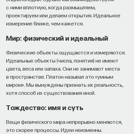
вы занимаетесь биоинформатикой, молекулярной
с ними вплотную, когда размышляем,
биологией, ИИ или другими наукоемкими
проектируем или делаем открытия. Идеальное
дисциплинами, проект поможет вам найти место
измерение ближе, чем кажется.
в командах, меняющих индустрию.
Как стать участником:
Мир: физический и идеальный
Заполнить анкету кандидата
Посмотреть текущие вакансии
Физические объекты ощущаются и измеряются.
Идеальные объекты (числа, понятия) не имеют
Образование работает дольше,
цвета, веса или запаха. Они не занимают места
чем кажется
в пространстве. Платон называл это «умным
миром». Мы вынуждены признать их реальность,
«Тема кажется простой: мы определяем цели,
хотя способ их существования иной.
движемся к ним — и дальше все должно
Тождество: имя и суть
работать. Но в реальности с целеполаганием все
намного сложнее. Проблема не только
Вещи физического мира непрерывно меняются,
во временном разрыве, когда результат должен
это скорее процессы. Идеи неизменны.
проявиться через несколько лет. Ключевой