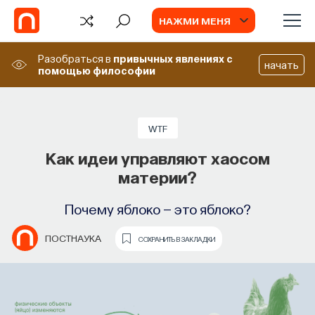
НАЖМИ МЕНЯ
Разобраться в
привычных явлениях
с
начать
помощью философии
WTF
Как идеи управляют хаосом
материи?
Почему яблоко — это яблоко?
ПОСТНАУКА
СОХРАНИТЬ В ЗАКЛАДКИ
TV
ИИ в университете, цели