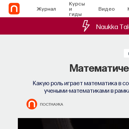
Курсы
Журнал
и
Видео
гиды
Naukka Tal
СО
Наука сна: как у
Математиче
Почти треть жизни мы тратим на со
Какую роль играет математика в 
при
учеными-математиками в рамка
МИХАИЛ ПОЛУЭКТОВ
ПОСТНАУКА