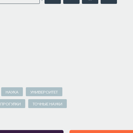
кую терапию и другие подходы при нарушениях
нолог, доцент кафедры нервных
 И. М. Сеченова, заведующий отделением
больницы № 3.
НАПИСАТЬ НАМ
НАУКА
УНИВЕРСИТЕТ
 ПРОГУЛКИ
ТОЧНЫЕ НАУКИ
рвого МГМУ им. И. М. Сеченова