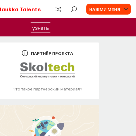
Naukka Talents
НАЖМИ МЕНЯ
узнать
ПАРТНЁР ПРОЕКТА
Что такое партнёрский материал?
КУРС
Наука сна: как управлять
своим сном
СОХРАНИТЬ КУРС