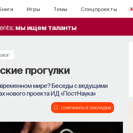
Книги
Игры
Темы
Спецпроекты
ents:
мы ищем таланты
БЫТИЯ
БЛОГ
правлять своим сном
ские прогулки
н, но как он работает и можно ли его
современном мире? Беседы с ведущими
ручить?
х нового проекта ИД «ПостНаука»
СОХРАНИТЬ В ЗАКЛАДКИ
СОХРАНИТЬ В ЗАКЛАДКИ