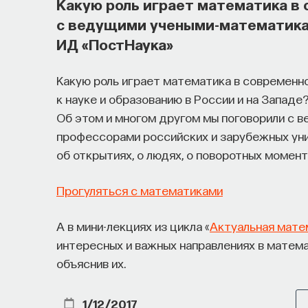
Какую роль играет математика в
его приручить?
с ведущими учеными-математикам
ИД «ПостНаука»
Как устроен самый важный и таинственный п
состояние сна для жизни человека? Что прои
Какую роль играет математика в современн
мы проходим, какие механизмы задействован
к науке и образованию в России и на Западе
ресурсы восполнялись и мы просыпались от
Об этом и многом другом мы поговорили с 
профессорами российских и зарубежных уни
Ответы на эти и другие вопросы можно най
об открытиях, о людях, о поворотных момент
управлять своим сном»
.
Прогуляться с математиками
Пройдя этот курс, вы научитесь:
А в мини-лекциях из цикла «
Актуальная мате
— Лучше понимать, что происходит с на
интересных и важных направлениях в матема
объяснив их.
— Заботиться о качестве своего сна
— Определять, какими способами можно
1/12/2017