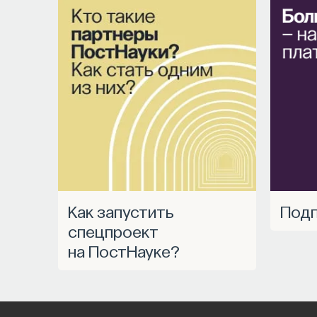
МЕДИЦИНА
651 публикация
МЕДИЦИНА
СОН
СОМНОЛОГИЯ
БЕ
НАУКА СНА
Как запустить
Под
спецпроект
на ПостНауке?