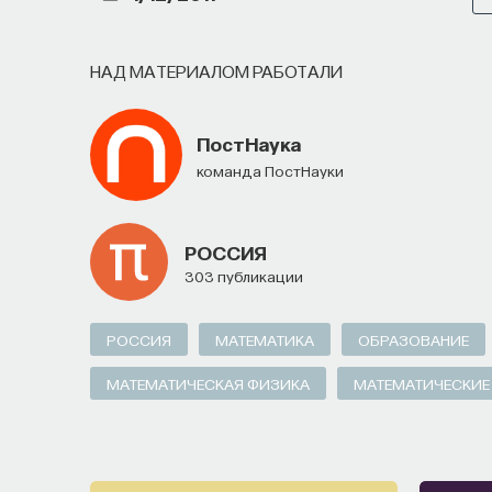
— Использовать когнитивно-поведенчес
НАД МАТЕРИАЛОМ РАБОТАЛИ
сна
Автор курса:
Михаил Полуэктов
— врач-сом
ПостНаука
болезней и нейрохирургии Первого МГМУ им.
команда ПостНауки
медицины сна университетской клинической 
РОССИЯ
3/10/2025
303 публикации
НАД МАТЕРИАЛОМ РАБОТАЛИ
РОССИЯ
МАТЕМАТИКА
ОБРАЗОВАНИЕ
МАТЕМАТИЧЕСКАЯ ФИЗИКА
МАТЕМАТИЧЕСКИЕ
Михаил Полуэктов
кандидат медицинских наук, доцент Пе