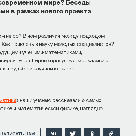
 современном мире? Беседы
и в рамках нового проекта
роцесс в организме? Какую роль играет
сходит с нами, пока мы спим: какие циклы
ом мире? В чем различия между подходом
ы? Что нужно сделать, чтобы за ночь наши
? Как привлечь в науку молодых специалистов?
дохнувшими.
ведущими учеными-математиками,
верситетов. Герои «прогулок» рассказывают
ти, записавшись
на курс «Наука сна: как
ах в судьбе и научной карьере.
матика
» наши ученые рассказали о самых
ми во сне
тике и математической физике, наглядно
 улучшить свой сон
НАПИСАТЬ НАМ