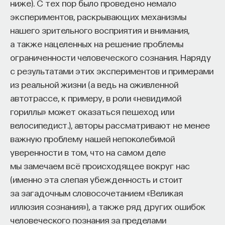
ниже). С тех пор было проведено немало
в постоянно меняющемся мире. Собственно,
экспериментов, раскрывающих механизмы
в ходе развития мы и не приспособились
ПостНаука
нашего зрительного восприятия и внимания,
к подобному восприятию. Так что же на самом
команда ПостНауки
а также нацеленных на решение проблемы
деле руководит нашим восприятием… в том
ограниченности человеческого сознания. Наряду
самом прошлом, которое выходит на свободу?
Сения Долгачева
с результатами этих экспериментов и примерами
Ответ таков: это ряд базовых механических
редактор ПостНауки
из реальной жизни (а ведь на оживленной
убеждений, которые человеческий род
автотрассе, к примеру, в роли «невидимой
вырабатывал в себе много-много тысячелетий
гориллы» может оказаться пешеход или
до настоящего момента. И это справедливо
ТЕХНОЛОГИИ
велосипедист.), авторы рассматривают не менее
не только для дыхания, но и для зрения.
644 публикации
важную проблему нашей непоколебимой
Мы, как и другие животные, рождены
уверенности в том, что на самом деле
со множеством убеждений (например, о законах
ТЕХНОЛОГИИ
МАТЕМАТИКА
ОБРАЗОВАНИЕ
мы замечаем всё происходящее вокруг нас
физики), они передаются нам с молоком матери.
(именно эта слепая убежденность и стоит
НАУКА
БИОТЕХНОЛОГИИ
Именно поэтому не получится ни с того ни с сего
за загадочным словосочетанием «Великая
перепрограммировать глаза, чтобы обрести
ПРОГРАММНАЯ ИНЖЕНЕРИЯ
ТОЧНЫЕ НАУКИ
иллюзия сознания»), а также ряд других ошибок
зрение рака-богомола. Мы развили в себе
человеческого познания за пределами
СТРОИТЕЛИ БУДУЩЕГО