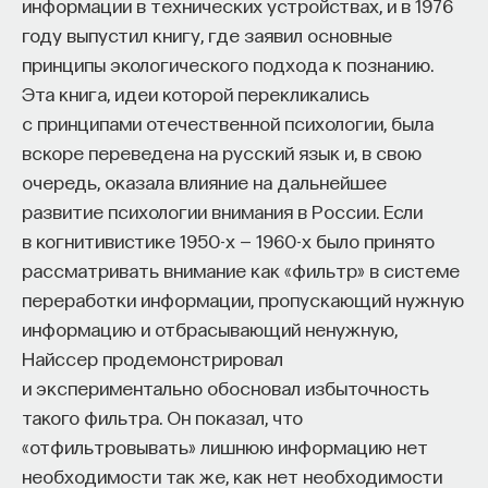
информации в технических устройствах, и в 1976
Experiments of Lorenz and Tinbergen, Revisited, ”
году выпустил книгу, где заявил основные
Journal of Comparative Psychology 125 (2011): 121–
ПОДДЕРЖАТЬ ПОСТНАУКУ
принципы экологического подхода к познанию.
133. — Прим. науч. ред.
, в ходе которого изучали
Эта книга, идеи которой перекликались
реакции молодых индеек, вызванные страхом. Так
с принципами отечественной психологии, была
вот, они всегда знали, кто перед ними: силуэт
вскоре переведена на русский язык и, в свою
хищной птицы провоцировал страх, а силуэт
очередь, оказала влияние на дальнейшее
утки — нет.
развитие психологии внимания в России. Если
Точно так же недавнее исследование показало,
в когнитивистике 1950-х — 1960-х было принято
что боязнь змей у людей врожденная, это наше
рассматривать внимание как «фильтр» в системе
условное убеждение из прошлого,
переработки информации, пропускающий нужную
унаследованное от самых далеких предков. Оно
информацию и отбрасывающий ненужную,
когда-то помогло выжить, выручает и сейчас.
Найссер продемонстрировал
В эксперименте
[
2
]
Vanessa LoBue and Judy S.
и экспериментально обосновал избыточность
DeLoache, “Detecting the Snake in the Grass:
такого фильтра. Он показал, что
Attention to Fear Relevant Stimuli by Adults and
«отфильтровывать» лишнюю информацию нет
Young Children, ” Psychological Science 19 (2008):
необходимости так же, как нет необходимости