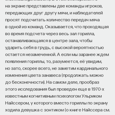
Если у вас есть STEM-образование или опыт
«локальная» информация). Но помимо этого — из-
на экране представлены две команды игроков,
в исследовательской сфере — это ваш шанс
за жизненных приоритетов, — если бы нужно было
передающих друг другу мячи, и наблюдателей
выйти на глобальный уровень. Помогите вместе
думать абсолютно обо всех операциях,
просят подсчитать количество передач мяча
приблизить Четвёртую индустриальную
необходимых для поддержания собственного
в одной из команд. Оказывается, что проходящая
революцию и найти своё место в инновационном
существования, вы не смогли бы даже нормально
во время подсчета через весь зал горилла,
будущем! ​
спать, поскольку большую часть времени,
останавливающаяся в центре зала, чтобы
вероятно, тратили бы на мысли о том, чтобы
Заполните анкету и загрузите своё резюме,
ударить себя в грудь, с высокой вероятностью
сердце билось и легкие дышали. За то, что
чтобы стать участником программы
:
остается незамеченной. А если мы заранее ждем
вы недолжны постоянно заботиться, как
https://postnauka.org/link/tal1125_blog1
появления гориллы, то, разумеется, её увидим,
поддержать сердечный ритм, стоит благодарить
но зато, скорее всего, не заметим кардинального
мозг, который выполняет роль командного центра,
11/24/2025
изменения цвета занавеса (продолжать можно
управляющего встроенными физиологическими
до бесконечности). На самом деле, прообраз
«убеждениями» тела.
НАПИСАТЬ НАМ
этого исследования был проведен еще в 1970-х
известным когнитивным психологом Ульриком
Необходимость тратить существенное
Найссером, у которого вместо гориллы по экрану
количество мыслительной энергии на такую
ходила девушка с зонтиком (о книге Найссера см.
задачу крайне невыгодна для выживания
НАД МАТЕРИАЛОМ РАБОТАЛИ