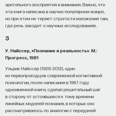
способность воспринимать свет только тем
зрительного восприятия и внимания. Важно, что
способом, который лучше всего подходит для
эта книга написана в научно-популярном жанре,
представителей нашего вида. Но при этом далеко
но при этом не теряет строгости изложения там,
не все заранее сформированные убеждения
ПАРТНЁР ПРОЕКТА
где речь заходит о научных исследованиях.
можно считать базовыми (имея в виду, что они
3
отвечают за основные функции; на самом деле
они очень сложные). Это потому, что мы похожи
У. Найссер, «Познание и реальность». М.:
не только на лягушек. У нас еще много общего
Что такое партнёрский материал?
Прогресс, 1981
с индюками.
Ульрик Найссер (1928-2012), один
Индюки рождаются с эндогенным рефлексом
из первопроходцев современной когнитивной
защиты, который включается, когда сетчатка
психологии, после написания в 1967 году
глаза замечает силуэт хищной птицы. При этом
одноименной книги, сделал решительный шаг
у них может не быть предыдущего визуального
в сторону от устоявшихся к тому времени
опыта. В 1950-е годы был проведен любопытный
линейных моделей познания, в которых оно
эксперимент
[
1
]
Wolfgang Schleidt et al., “The
Внеси свой вклад в дело
рассматривалось по аналогии с передачей
Hawk/Goose Story: The Classical Ethological
просвещения!