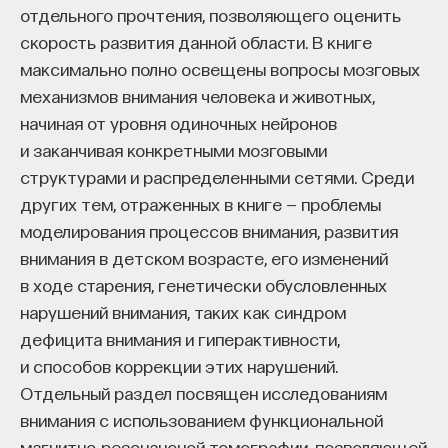
отдельного прочтения, позволяющего оценить
взаимодействия между клеточной и не клеточной
скорость развития данной области. В книге
средами. Генетика и развитие, в принципе,
максимально полно освещены вопросы мозговых
системные процессы.
механизмов внимания человека и животных,
, очевидна, если вы изучаете внутреннее
начиная от уровня одиночных нейронов
развитие мозга. Что точно присуще ему
и заканчивая конкретными мозговыми
от рождения — это направление роста
структурами и распределенными сетями. Среди
и приблизительный проект того, что должно
других тем, отраженных в книге — проблемы
в итоге получиться. Но тип роста, который будет
моделирования процессов внимания, развития
выбран, как ни странно, поддается влиянию. Если
внимания в детском возрасте, его изменений
пересадить кусочек зрительной зоны коры
в ходе старения, генетически обусловленных
головного мозга в слуховую зону, подсаженные
нарушений внимания, таких как синдром
клетки станут себя вести так, будто они
дефицита внимания и гиперактивности,
принадлежат слуховой зоне, включая
и способов коррекции этих нарушений.
образование связей с другими такими же
Отдельный раздел посвящен исследованиям
областями. Справедливо и обратное — для
внимания с использованием функциональной
кусочка слуховой зоны, пересаженной
магнитно-резонансной томографии, позволяющей