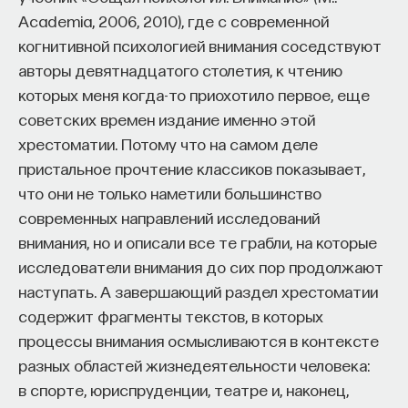
которых мы воспринимаем текущий момент. Эти
Academia, 2006, 2010), где с современной
Naukka Talents
— это не просто рекрутинговый
убеждения определяют то, что мы думаем
когнитивной психологией внимания соседствуют
сервис, а комплексная платформа поддержки
и делаем, и помогают предугадать, как поступать
авторы девятнадцатого столетия, к чтению
специалистов на пути к карьере в глобальных
дальше. Важно отметить и обратное: они также
которых меня когда-то приохотило первое, еще
инновационных индустриях. Сервис помогает
определяют и то, чего мы не думаем и не делаем.
советских времен издание именно этой
преодолеть существующие барьеры через
В отрыве от конкретной ситуации убеждения
хрестоматии. Потому что на самом деле
обучение, карьерное сопровождение и прямые
не могут быть плохими или хорошими. Это просто-
пристальное прочтение классиков показывает,
связи с компаниями, заинтересованными
напросто мы сами… все вместе и каждый
что они не только наметили большинство
в
кадрах.​
высококвалифицированных
в отдельности.
современных направлений исследований
Сервис создан для всех, кто хочет найти свой
внимания, но и описали все те грабли, на которые
Нам очень повезло, что мозг в процессе
путь в инновационных индустриях:
исследователи внимания до сих пор продолжают
эволюции приучился создавать убеждения, при
Учёных, инженеров и исследователей
наступать. А завершающий раздел хрестоматии
этом основная масса их кажется такой же, как
с опытом работы в научной сфере;
содержит фрагменты текстов, в которых
и воздух, которым мы дышим, — невидимой.
процессы внимания осмысливаются в контексте
Специалистов с STEM-образованием,
Усаживаясь на стул, вы уверены, что он —
разных областей жизнедеятельности человека:
желающих сменить сферу деятельности;
а обычно это именно так — не сломается под
в спорте, юриспруденции, театре и, наконец,
вами. Каждый раз, делая шаг, вы точно знаете, что
Тех, кто пока не имеет достаточного опыта