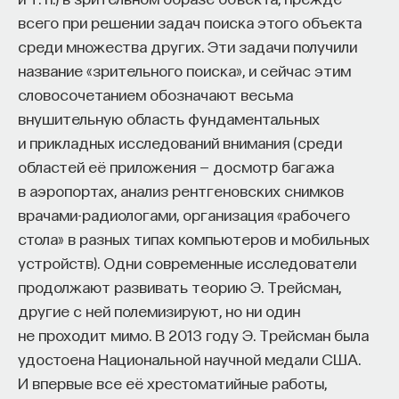
развивающаяся нервная клетка визуальной
всего при решении задач поиска этого объекта
области коры по большей части
среди множества других. Эти задачи получили
[
5
]
Плюрипотентность (от лат. Pluralis —
название «зрительного поиска», и сейчас этим
«множественный», potentia — «сила», «мощь»,
словосочетанием обозначают весьма
«возможность») — в широком смысле
внушительную область фундаментальных
возможность развития по разным сценариям.
и прикладных исследований внимания (среди
Плюрипотентные клетки могут
областей её приложения — досмотр багажа
дифференцироваться вовсе типы клеток, кроме
в аэропортах, анализ рентгеновских снимков
внешних эмбриональных тканей. — Прим. науч. ред.
врачами-радиологами, организация «рабочего
(то есть способна реализовывать несколько
стола» в разных типах компьютеров и мобильных
вариантов дальнейшего развития) в рамках
устройств). Одни современные исследователи
определенного срока жизни клетки (так же, как
продолжают развивать теорию Э. Трейсман,
черты личности). Как и нас, нейрон определяет его
другие с ней полемизируют, но ни один
окружающая среда. При этом ситуативная
не проходит мимо. В 2013 году Э. Трейсман была
гибкость не означает, что наша «доска» чиста.
удостоена Национальной научной медали США.
На каждой дощечке написан тот самый
И впервые все её хрестоматийные работы,