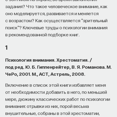
и Фербер
» мы публикуем отрывок из книги
изменил медийное пространство на русском
задания? Что такое человеческое внимание, как
профессора Лондонского университета
языке. В 2021 году в Лондоне он основал компанию
оно моделируется, развивается и меняется
нейробиолога Бо Лотто «
Преломление. Наука
Naukka
, помогающую учёным
с возрастом? Как осуществляется "зрительный
видеть иначе
», посвященной тому, что
и предпринимателям превращать их идеи
поиск"? Ключевые труды о психологии внимания
мы не приспособлены воспринимать реальность
в технологии и успешные стартапы. Теперь
в рекомендованной подборке книг.
такой, какая она есть, и как использовать этот
команда ПостНауки запускает новый сервис —
1
недостаток для развития творческого потенциала
Naukka Talents
, рекрутинговое агентство,
и иного видения.
созданное для поддержки специалистов,
Психология внимания. Хрестоматия. /
желающих работать в глобальных инновационных
Заблуждение — важный инструмент. С его
под ред. Ю. Б. Гиппенрейтер, В. Я. Романова. М.
индустриях.
помощью мы создаем новые и значимые образы
ЧеРо, 2001. М., АСТ, Астрель, 2008.
восприятия, которые позволяют изменить мозг,
В ходе работы с научным сообществом Ивар
Включение в список этой книги избавляет меня
действуя изнутри (а, следовательно, в будущем),
и его команда обнаружили, что инновационные
от необходимости добавить в него, по меньшей
и собственно восприятие. Но если человеческий
индустрии испытывают кадровый голод,
мере, дюжину классических работ по психологии
мозг представляет собой физическое
особенно молодые deep tech и биотех компании.
внимания: отрывки из них, порой весьма
воплощение всей истории проб и ошибок —
Исследование аудитории ПостНауки
внушительные, собраны в этой хрестоматии,
от эволюции до обучения — и любая перцептивная
подтвердило масштаб: более
60%
слушателей