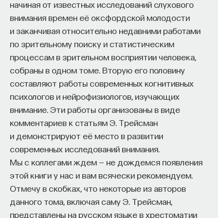
основополагающий постулат: чтобы
начиная от известных исследований слухового
воспринимать и выживать, мы должны иметь
внимания времен её оксфордской молодости
убеждения.
и заканчивая относительно недавними работами
по зрительному поиску и статистическим
Более того, в нас заложено убеждение, что
процессам в зрительном восприятии человека,
мы должны искать всё новые и новые убеждения.
собраны в одном томе. Вторую его половину
С помощью полученного опыта мозг приобретает
составляют работы современных когнитивных
их настолько много, насколько возможно, надеясь
психологов и нейрофизиологов, изучающих
найти законы, которые удастся применить
внимание. Эти работы организованы в виде
в разных ситуациях (как теоремы в физике).
комментариев к статьям Э. Трейсман
Например, боязнь высоты. Как ни странно, по-
и демонстрируют её место в развитии
видимому, мы не рождаемся с этим страхом
современных исследований внимания.
и знанием о том, почему это опасно.
Мы с коллегами ждем — не дождемся появления
этой книги у нас и вам всячески рекомендуем.
Недавнее
[
6
]
Fear of Heights in Infants?” Current
Отмечу в скобках, что некоторые из авторов
Directions in Psychological Science 23 (2014): 60–
данного тома, включая саму Э. Трейсман,
66. — Прим. науч. ред.
исследование
представлены на русском языке в хрестоматии