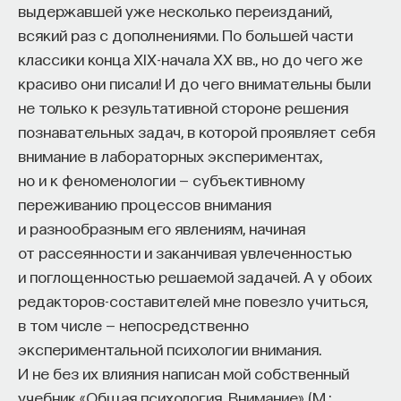
выдержавшей уже несколько переизданий,
реакция — рефлекторная, как люди (даже те, кто
проекта имеют STEM-образование, при этом
32%
всякий раз с дополнениями. По большей части
сильнее всего заблуждается) могут изменить
заинтересованы в работе в инновационных
классики конца XIX-начала ХХ вв., но до чего же
восприятие? В конце концов, мы все хорошо
компаниях, но не знают, с чего начать.
красиво они писали! И до чего внимательны были
знаем, что прошлое упорно не желает меняться.
Специалисты сталкиваются с тремя ключевыми
не только к результативной стороне решения
Что уже произошло, то произошло. Однако, когда
барьерами:
познавательных задач, в которой проявляет себя
речь заходит о внутренней работе мозга, тут
внимание в лабораторных экспериментах,
не все просто, поскольку мы, как известно,
Недостаток информации о глобальных
но и к феноменологии — субъективному
никогда не запоминаем то, что было на самом
индустриях и карьерных возможностях
переживанию процессов внимания
деле, не говоря уже о времени, когда это
мешает поиску подходящих ваканси; ​
и разнообразным его явлениям, начиная
случилось.
Непрозрачные механизмы в инновационных
от рассеянности и заканчивая увлеченностью
компаниях усложняют процесс
Мозг несет с собой в будущее совсем
и поглощенностью решаемой задачей. А у обоих
трудоустройства​;
не фактическое прошлое… и уж точно
редакторов-составителей мне повезло учиться,
Стереотипы не позволяют эффективно
не достоверную реальность. Основываясь
в том числе — непосредственно
конкурировать на международном рынке​.
на истории восприятия действительности, мозг
экспериментальной психологии внимания.
строит базовые убеждения, проявляющиеся
И не без их влияния написан мой собственный
Что такое Naukka Talents
в его функциональной архитектуре, с помощью
учебник «Общая психология. Внимание» (М.: