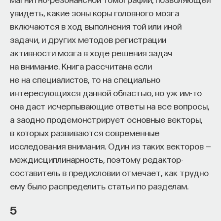
в визуальную. Например, пересаженная область
увидеть, какие зоны коры головного мозга
визуальной зоны коры устанавливает связи
включаются в ход выполнения той или иной
с другими нервными центрами внутри таламуса,
задачи, и других методов регистрации
а не с теми, с которыми соединялась бы,
активности мозга в ходе решения задач
оставаясь (первоначально) в визуальной части.
на внимание. Книга рассчитана если
Аналогично она образует связи и с другими
не на специалистов, то на специально
областями коры, а не те, которые создавала бы,
интересующихся данной областью, но уж им-то
оставаясь в визуальной области.
она даст исчерпывающие ответы на все вопросы,
а заодно продемонстрирует основные векторы,
Даже внутренняя организация ее процессов
в которых развиваются современные
меняется. Например, при том что клетки
исследования внимания. Один из таких векторов —
в среднем слое визуальной области коры
междисциплинарность, поэтому редактор-
головного мозга оказываются под контролем
составитель в предисловии отмечает, как трудно
связей либо с правым глазом, либо с левым (так
ему было распределить статьи по разделам.
называемая глазная доминантная колонка), эта
схема связей не формируется, если область
5
первичной визуальной коры пересажена