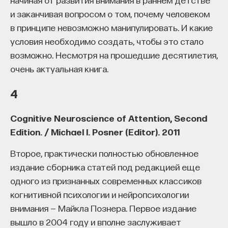
с проблемой равенства в обществе. Кто мы —
и заканчивая вопросом о том, почему человеком
продукты воспитания или природы? Приходим
в принципе невозможно манипулировать. И какие
в этот мир уже личностью с заложенной
условия необходимо создать, чтобы это стало
физической конституцией или нас формируют
возможно. Несмотря на прошедшие десятилетия,
обстоятельства и накопленный опыт? Если бы
очень актуальная книга.
мы знали ответ на этот вопрос, думаю, могли бы
лучше справляться с проблемами в обществе. Но,
4
как показали исследования в области развития
нервной системы, а особенно в эпигенетике
Cognitive Neuroscience of Attention, Second
[
3
]
наука, исследующая изменения активности
Edition. / Michael I. Posner (Editor). 2011
генов, не затрагивающих структуру ДНК.
, этот
Второе, практически полностью обновленное
вопрос некорректен: мы ни то ни другое. Наша
издание сборника статей под редакцией еще
суть — даже не комбинация воспитания
одного из признанных современных классиков
и природы — скорее их постоянное
когнитивной психологии и нейропсихологии
взаимодействие. Гены кодируют
внимания — Майкла Познера. Первое издание
не определенные черты, а, пожалуй, механизмы,
вышло в 2004 году и вполне заслуживает
процессы и отдельные составляющие