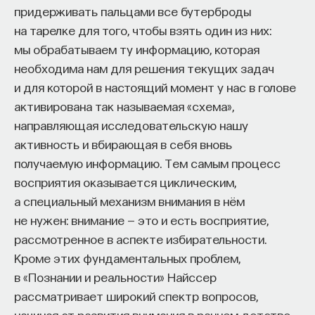
284–289. — Прим. науч. ред.
, который проводился
придерживать пальцами все бутерброды
в Виргинском университете, ученые измерили
на тарелке для того, чтобы взять один из них:
скорость реакции дошкольников и взрослых
мы обрабатываем ту информацию, которая
на различные визуальные раздражители. Все
необходима нам для решения текущих задач
участники быстрее демонстрировали
и для которой в настоящий момент у нас в голове
«отклонение внимания» к змеям, чем к лягушкам,
активирована так называемая «схема»,
цветам и не опасным гусеницам. И это понятно,
направляющая исследовательскую нашу
ведь человек— не tabula rasa, то есть не «чистая
активность и вбирающая в себя вновь
доска».
получаемую информацию. Тем самым процесс
восприятия оказывается циклическим,
Теория о чистой доске входит в контент
а специальный механизм внимания в нём
многовекового спора о том, каким образом
не нужен: внимание — это и есть восприятие,
человек становится тем, кто он есть,
рассмотренное в аспекте избирательности.
и оказывается там, куда его приводит жизнь.
Кроме этих фундаментальных проблем,
Все — от философов и ученых до политиков —
в «Познании и реальности» Найссер
спорят на эту тему, поскольку она определяет
рассматривает широкий спектр вопросов,
основные этические аспекты, связанные
начиная от развития внимания в раннем детстве