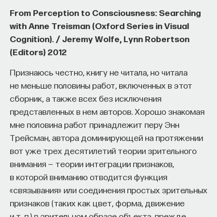
в слуховую. То есть функция клетки и ее более
From Perception to Consciousness: Searching
весомая роль в «сообществе» себе подобных
with Anne Treisman (Oxford Series in Visual
(напоминающем социальную сеть) определяется
Cognition). / Jeremy Wolfe, Lynn Robertson
комбинацией характеристик клеток,
(Editors) 2012
их совокупностью и связями.
Признаюсь честно, книгу не читала, но читала
Эта физиологическая реальность одновременно
не меньше половины работ, включенных в этот
становится и биологическим принципом: любую
сборник, а также всех без исключения
систему определяет взаимодействие между
представленных в нем авторов. Хорошо знакомая
унаследованными внутренними
мне половина работ принадлежит перу Энн
характеристиками и внешними отношениями
Трейсман, автора доминирующей на протяжении
во времени и пространстве… независимо оттого,
вот уже трех десятилетий теории зрительного
говорим мы о клетках коры головного мозга, или
внимания — теории интеграции признаков,
о человеке в обществе, или об организации. Это
в которой вниманию отводится функция
значит, что «значение» каждого из нас неизбежно
«связывания» или соединения простых зрительных
определяется внешними и внутренними
признаков (таких как цвет, форма, движение
взаимодействиями. Таким образом, как и мы,
и т. п.) в зрительном образе объекта, прежде