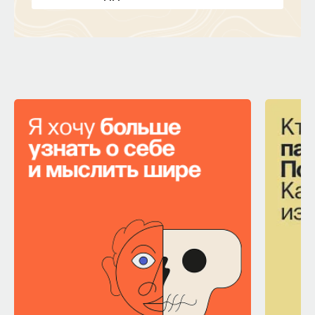
входе невероятного эксперимента обнаружили,
что движения глаз у людей из западного
общества и восточного очень отличаются. Они
написали об этом так: «Культура влияет на то, как
двигается глаз человека, чтобы получить
зрительную информацию». Азиаты извлекают
визуальные сведения «целостно»,
а представители западного общества — более
«детально» (разницы в том, как узнаются лица,
не было). Европейцы больше обращают внимание
на дискретные элементы или «заметные»
предметы, и эту информацию его представители
обрабатывают более уверенно, как и положено
носителям преимущественно индивидуалистской
культуры. В восточном обществе, напротив,
больше ценятся общие, или коллективные, цели,
и по этой причине внимание сильнее приковано