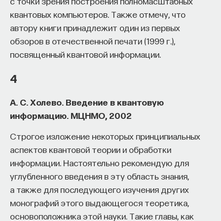
с точки зрения построения полномасштабных
предпринять атаку, чтобы минимизировать
квантовых компьютеров. Также отмечу, что
степень нелинейности системы уравнений,
автору книги принадлежит один из первых
которую надо решить для нахождения начальных
обзоров в отечественной печати (1999 г.),
значений ячеек регистра. Любая нелинейная
посвященный квантовой информации.
функция, пусть и маленькой степени, зависит
от какого-то числа переменных. Что такое
4
степень функции? Это длина самого длинного
монома в полиноме. И если степень функции
А. С. Холево. Введение в квантовую
маленькая, то можно использовать атаку
информацию. МЦНМО, 2002
линеаризации. Каждый моном заменяется
Строгое изложение некоторых принципиальных
на отдельную переменную, и получается
аспектов квантовой теории и обработки
из нелинейной системы линейная система
информации. Настоятельно рекомендую для
с разумно большим числом переменных. А вот
углубленного введения в эту область знания,
если степень будет уже выше, то такая атака
а также для последующего изучения других
приведет к линейной системе с неразумно
монографий этого выдающегося теоретика,
большим числом переменных. Порядок такой
основоположника этой науки. Такие главы, как
«разумности» — это несколько сотен тысяч