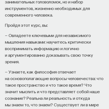
занимательных головоломок, но и набор
инструментов, жизненно необходимых для
Юрий Таранников
современного человека.
кандидат физико-математических наук, доцент
кафедры дискретной математики механико-
математического факультета Московского
Пройдя этот курс, вы:
Государственного Университета
им. М. В. Ломоносова
— Овладеете ключевыми для независимого
мышления навыками: научитесь критически
МАТЕМАТИКА
воспринимать информацию и логично
277 публикаций
и аргументированно доказывать свою точку
зрения.
МАТЕМАТИКА
КРИПТОГРАФИЯ
— Узнаете, как философия отвечает
КИБЕРБЕЗОПАСНОСТЬ
БЕЗОПАСНОСТЬ
на основополагающие вопросы человечества: что
ТОЧНЫЕ НАУКИ
ЖУРНАЛ
такое пространство и что такое время? Что
значит мыслить и что представляет собой наше
сознание? Реальна ли реальность и откуда
мы знаем то, что знаем? Существует ли в мире