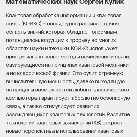
математических наук Сергей Кулик
которое надо закодировать, разбивается
на блоки, а каждый блок кодируется блоком
Квантовая обработка информации и квантовая
такой же длины.
связь (КОИКС) — новая, бурно развивающаяся
область знаний, которая обладает огромным
С одной стороны, противник не должен
потенциалом, ведущим к прорыву во многих
восстановить исходный код. А с другой стороны,
областях науки и техники. КОИКС использует
необходимо кодировать эффективно и быстро.
принципиально новые методы вычисления и связи,
Поэтому блоки, как правило, используются
базирующиеся на принципах квантовой механики,
большие: 64, 128 или 256 входов и выходов.
а не классической физики. Это сулит огромную
Но такой оператор ни в какой памяти хранить
вычислительную мощность, далеко выходящую
невозможно, поэтому используются разные
за пределы возможностей любого классического
алгоритмы, использующие, как правило, много
компьютера, гарантирует абсолютно безопасную
раундов. И на каждом раунде биты, которые надо
связь, а также стимулирует развитие
закодировать, сначала перемешиваются, а потом
зарождающихся квантовых технологий. Развитие
к определенным кускам применяется булев
технологий квантовых вычислений (КВ) откроет
оператор. Например, оператор на 8 входов и 8
новые перспективы в использовании квантовых
выходов называется
s-box
(от S —
substitution
,