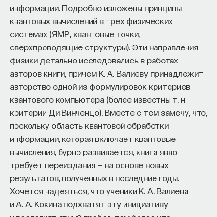
ближайшее целое число по оценке сверху.
информации. Подробно изложены принципы
Например, целая часть 2,5 — это 2, а верхнее
квантовых вычислений в трех физических
целое — это 3. То есть если функция примерно
системах (ЯМР, квантовые точки,
от 256 переменных, то до степени 128 понизить
сверхпроводящие структуры). Эти направления
всегда можно. Но возникает вопрос: можно ли
физики детально исследовались в работах
понизить еще больше? Любопытно, что, когда
авторов книги, причем К. А. Валиеву принадлежит
только придумали алгебраическую иммунность,
авторство одной из формулировок критериев
верхнюю оценку n/2 доказали сразу.
квантового компьютера (более известны т. н.
А существует ли функция с алгебраической
критерии Ди Винченцо). Вместе с тем замечу, что,
иммунностью ровно верхнее целое n/2 —
поскольку область квантовой обработки
несколько лет было открытой проблемой. И она
информации, которая включает квантовые
решилась. Сначала индийцы построили функции,
вычисления, бурно развивается, книга явно
которые достигают этой оценки, но они были
требует переиздания — на основе новых
сложными и запутанно устроенными. А потом
результатов, полученных в последние годы.
неожиданно оказалось, что этим свойством
Хочется надеяться, что ученики К. А. Валиева
обладает функция голосования.
и А. А. Кокина подхватят эту инициативу
и восполнят явный пробел, тем более что