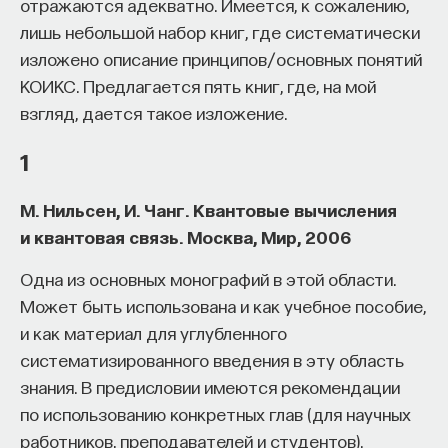
отражаются адекватно. Имеется, к сожалению,
Но вопрос характеристики достоинств
лишь небольшой набор книг, где систематически
и недостатков в случае криптографии очень
изложено описание принципов/основных понятий
спорный. Что с точки зрения обычного
КОИКС. Предлагается пять книг, где, на мой
математика, это хорошо, с точки зрения того, кто
взгляд, дается такое изложение.
работает с приложением в криптографии, это
1
плохо, и наоборот.
Вообще, алгоритм шифрования в большинстве
М. Нильсен, И. Чанг. Квантовые вычисления
случаев считается известным. Стандарты
и квантовая связь. Москва, Мир, 2006
шифрования, как правило, обнародованы,
Одна из основных монографий в этой области.
а неизвестны начальные данные — секретный
Может быть использована и как учебное пособие,
ключ. Бывают открытые ключи, но все равно
и как материал для углубленного
открытые ключи нужны, чтобы сгенерировать
систематизированного введения в эту область
секретный.
знания. В предисловии имеются рекомендации
Другим важным классом шифров являются
по использованию конкретных глав (для научных
поточные шифры. В них генерируется
работников, преподавателей и студентов).