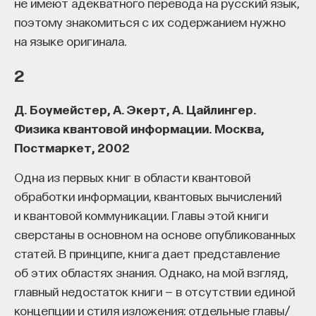
не имеют адекватного перевода на русский язык,
функции использовать как псевдослучайную
поэтому знакомиться с их содержанием нужно
последовательность. Булева функция — это
на языке оригинала.
функция отображения множества двоичных
наборов в числа 0 и 1. То есть на вход подается
2
n двоичных переменных, но выходит одна.
Д. Боумейстер, А. Экерт, А. Цайлингер.
И вот получившуюся в результате этих
Физика квантовой информации. Москва,
манипуляций функцию делают нелинейной, а для
Постмаркет, 2002
ее решения нужна будет нелинейная система
уравнений, которую хорошо решать не умеют,
Одна из первых книг в области квантовой
потому что неизвестны методы. На самом деле
обработки информации, квантовых вычислений
строгого доказательства, что их нельзя
и квантовой коммуникации. Главы этой книги
эффективно решать, нет, и это тоже открытая
сверстаны в основном на основе опубликованных
проблема.
статей. В принципе, книга дает представление
об этих областях знания. Однако, на мой взгляд,
Но существуют разные методы, которые
главный недостаток книги — в отсутствии единой
позволяют при определенных условиях понизить
концепции и стиля изложения: отдельные главы/
степень нелинейной системы. Например,