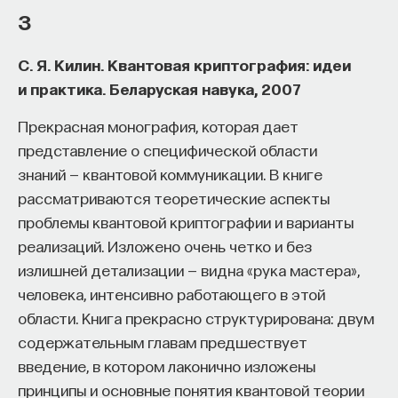
И если всего наборов возможно 2n, значит,
3
нелинейность любой функции не превосходит 2(n–
1) — 2(n/2–1). Функция, достигающая этой оценки,
С. Я. Килин. Квантовая криптография: идеи
называется бент-функцией. На самом деле бент-
и практика. Беларуская навука, 2007
функция с этой точки зрения идеальна,
Прекрасная монография, которая дает
но в криптографии часто бывает, что-то, что
представление о специфической области
идеально с одной точки зрения, неидеально
знаний — квантовой коммуникации. В книге
с другой. Она неидеальна в том смысле, что у нее
рассматриваются теоретические аспекты
нулей и единиц на выходе разное число. Это
проблемы квантовой криптографии и варианты
недостаток, ведь чтобы функция была
реализаций. Изложено очень четко и без
действительно случайная, она должна принимать
излишней детализации — видна «рука мастера»,
значения поровну. Но есть разные методы,
человека, интенсивно работающего в этой
которые позволяют построить уравновешенную
области. Книга прекрасно структурирована: двум
функцию с близкими свойствами.
содержательным главам предшествует
Мы говорили об абсолютной нелинейности
введение, в котором лаконично изложены
функции, но для задач криптографии важна также
принципы и основные понятия квантовой теории