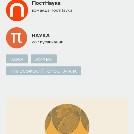
ПостНаука
Внеси свой вклад в дело
команда ПостНауки
просвещения!
ПОДДЕРЖАТЬ ПОСТНАУКУ
НАУКА
237 публикаций
НАУКА
ЖУРНАЛ
ФИЛОСОФСКИЙ ПОИСК: НАЧАЛА