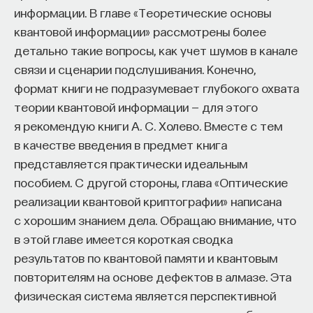
относительная нелинейность, равная
информации. В главе «Теоретические основы
нелинейности, деленной на общее число наборов
квантовой информации» рассмотрены более
(то есть на 2n). Из практических соображений,
детально такие вопросы, как учет шумов в канале
когда мы аппроксимируем и заменяем функцию
связи и сценарии подслушивания. Конечно,
на близкую к ней линейную, то на каких-то наборах
формат книги не подразумевает глубокого охвата
может получиться неправильное значение,
теории квантовой информации — для этого
но большинство значений все-таки будет
я рекомендую книги А. С. Холево. Вместе с тем
правильным. Тут привлекаются вероятностные
в качестве введения в предмет книга
методы, позволяющие с большой вероятностью
представляется практически идеальным
правильно найти начальные значения ячеек
пособием. С другой стороны, глава «Оптические
регистра. На практике, чтобы такие атаки
реализации квантовой криптографии» написана
не проходили, желательно, чтобы относительная
с хорошим знанием дела. Обращаю внимание, что
нелинейность функции была больше, чем 0,45.
в этой главе имеется короткая сводка
результатов по квантовой памяти и квантовым
В 2002–2003 годах был изобретен еще один вид
повторителям на основе дефектов в алмазе. Эта
атаки на поточный шифр. Зная используемую
физическая система является перспективной
в поточном шифре булеву функцию, можно