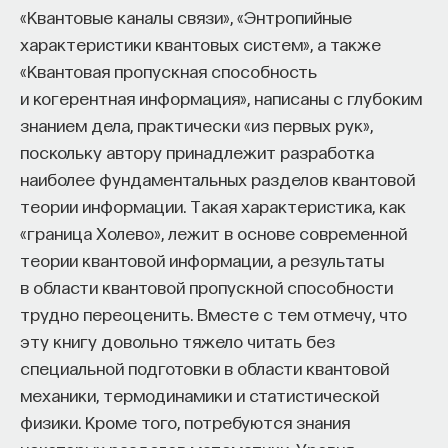
«Квантовые каналы связи», «Энтропийные
переменных.
характеристики квантовых систем», а также
Даже если используемая в шифре булева
«Квантовая пропускная способность
функция имеет большую степень, ее можно
и когерентная информация», написаны с глубоким
понизить, например домножая на какую-то
знанием дела, практически «из первых рук»,
другую функцию невысокой степени. И чтобы при
поскольку автору принадлежит разработка
этом получился либо ноль, либо функция тоже
наиболее фундаментальных разделов квантовой
невысокой степени. При этом примерно половина
теории информации. Такая характеристика, как
уравнений, конечно, пропадет, но если
«граница Холево», лежит в основе современной
мы перехватили достаточно большое количество
теории квантовой информации, а результаты
информации, то это не страшно. То же самое
в области квантовой пропускной способности
происходит, если мы домножим функцию
трудно переоценить. Вместе с тем отмечу, что
на ее отрицание, заменяя 1 и 0 на выходе на 0 и 1
эту книгу довольно тяжело читать без
соответственно. Если мы имеем функцию, можно
специальной подготовки в области квантовой
считать, мы имеем и ее отрицание.
механики, термодинамики и статистической
физики. Кроме того, потребуются знания
И таким образом, каждая функция