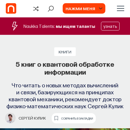
НАЖМИ МЕНЯ
Naukka Talents:
мы ищем таланты
узнать
FAQ
Алгебраические атаки
КНИГИ
5 книг о квантовой обработке
Как математические функции помогают
информации
совершать кибератаки
Что читать о новых методах вычислений
ЮРИЙ ТАРАННИКОВ
СОХРАНИТЬ В ЗАКЛАДКИ
и связи, базирующихся на принципах
квантовой механики, рекомендует доктор
физико-математических наук Сергей Кулик
СЕРГЕЙ КУЛИК
СОХРАНИТЬ В ЗАКЛАДКИ