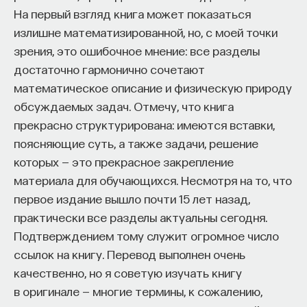
псевдослучайная последовательность, которая
На первый взгляд книга может показаться
затем поэлементно комбинируется (например,
излишне математизированной, но, с моей точки
в случае двоичных последовательностей
зрения, это ошибочное мнение: все разделы
складывается по модулю 2)
достаточно гармонично сочетают
с последовательностью, которую надо
математическое описание и физическую природу
зашифровать. Самым простым инструментом для
обсуждаемых задач. Отмечу, что книга
генерации псевдослучайной последовательности
прекрасно структурирована: имеются вставки,
является регистр сдвига с линейной обратной
поясняющие суть, а также задачи, решение
связью. Однако содержимое его ячеек в любой
которых — это прекрасное закрепление
момент времени является линейной функцией
материала для обучающихся. Несмотря на то, что
от начальных значений, поэтому нахождение
первое издание вышло почти 15 лет назад,
начальных значений (то есть секретного ключа)
практически все разделы актуальны сегодня.
проблемы не представляет.
Подтверждением тому служит огромное число
ссылок на книгу. Перевод выполнен очень
Можно эту задачу усложнить, если взять выводы
качественно, но я советую изучать книгу
из разных ячеек регистра и подать их на вход
в оригинале — многие термины, к сожалению,
булевой функции, а уже выход этой булевой