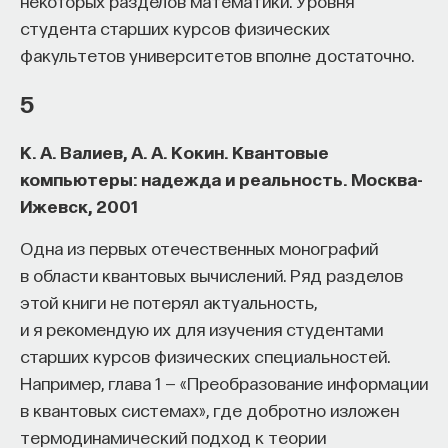
некоторых разделов математики. Уровня
характеризуется алгебраической иммунностью —
студента старших курсов физических
это наименьшая степень ненулевого
факультетов университетов вполне достаточно.
аннигилятора (аннигилятор — это функция,
на которую мы домножаем), при умножении
5
на который мы получаем ноль. То есть функцию
f домножаем на функцию g, получаем ноль. Либо
К. А. Валиев, А. А. Кокин. Квантовые
функцию не f (отрицание) умножаем
компьютеры: надежда и реальность. Москва-
на g и получаем ноль. Наименьшая степень такого
Ижевск, 2001
ненулевого аннигилятора называется
Одна из первых отечественных монографий
алгебраической иммунностью функции. Если
в области квантовых вычислений. Ряд разделов
функция имеет низкую алгебраическую
этой книги не потерял актуальность,
иммунность, то она считается нестойкой
и я рекомендую их для изучения студентами
к алгебраическим атакам.
старших курсов физических специальностей.
Сразу доказали, что алгебраическая иммунность
Например, глава 1 — «Преобразование информации
не превосходит верхнего целого n/2, где n —
в квантовых системах», где добротно изложен
количество переменных. Верхнее целое — это
термодинамический подход к теории