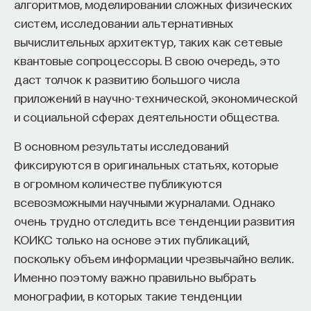
алгоритмов, моделировании сложных физических
«подстановка»). Часто таких раундов
систем, исследовании альтернативных
перемешивания и применения
s-box
бывает от 20.
вычислительных архитектур, таких как сетевые
И все эти операции занимают какие-то доли
квантовые сопроцессоры. В свою очередь, это
секунд.
даст толчок к развитию большого числа
Архитектура блочного шифра очень сложная,
приложений в научно-технической, экономической
перестановки могут осуществляться по-разному.
и социальной сферах деятельности общества.
Важно только, чтобы степень нелинейности была
В основном результаты исследований
большой, а корреляции между битами —
фиксируются в оригинальных статьях, которые
минимальны. Поэтому общих математических
в огромном количестве публикуются
методов, чтобы анализировать произвольный
всевозможными научными журналами. Однако
шифр, нет. На практике криптоаналитики берут
очень трудно отследить все тенденции развития
какой-то конкретный шифр, смотрят его
КОИКС только на основе этих публикаций,
архитектуру и пытаются проследить корреляцию
поскольку объем информации чрезвычайно велик.
между какими-то двумя конкретными битами.
Именно поэтому важно правильно выбрать
Если им удалось проследить корреляцию, это
монографии, в которых такие тенденции
считается недостатком шифра.