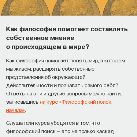
считали, что это слишком абстрактное свойство:
даже если функция обладает хорошей
алгебраической иммунностью, на практике можно
Как философия помогает составлять
что-то еще придумать. Шифр всегда конкретный,
собственное мнение
поэтому многие практики ко всей этой теории
о происходящем в мире?
относятся с некоторым недоверием. Возможно,
это правильно, но все равно развитие
Как философия помогает понять мир, в котором
теоретических методов что-то дает для
мы живем, расширять собственные
развития общих соображений.
представления об окружающей
действительности и познавать самого себя?
4/24/2018
Ответы на эти и другие вопросы можно найти,
записавшись
на курс «Философский поиск:
НАПИСАТЬ НАМ
начала»
.
Слушатели курса убедятся в том, что
философский поиск — это не только каскад
НАД МАТЕРИАЛОМ РАБОТАЛИ