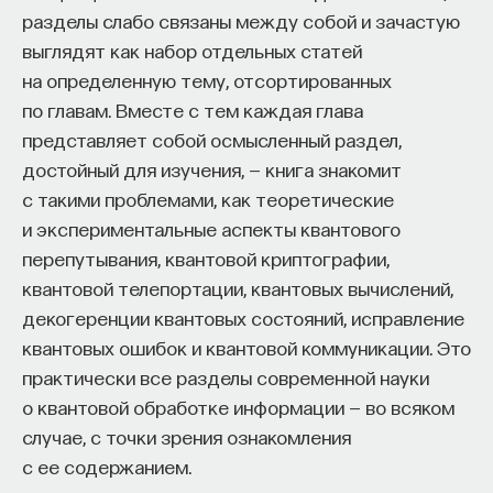
разделы слабо связаны между собой и зачастую
с помощью алгебраической атаки и линеаризации
выглядят как набор отдельных статей
умножать на разные другие функции и пытаться
на определенную тему, отсортированных
таким способом понизить эту степень.
по главам. Вместе с тем каждая глава
Скажем, можно использовать аппроксимацию,
представляет собой осмысленный раздел,
то есть мысленно заменить в анализе полученную
достойный для изучения, — книга знакомит
функцию на близкую к ней линейную функцию.
с такими проблемами, как теоретические
И взять разницу, на скольких наборах она
и экспериментальные аспекты квантового
отличается от самой функции. Булева функция
перепутывания, квантовой криптографии,
на каждом наборе принимает значение либо 0,
квантовой телепортации, квантовых вычислений,
либо 1. Поэтому функции на каждом наборе либо
декогеренции квантовых состояний, исправление
совпадают, либо различаются, и получается 2n
квантовых ошибок и квантовой коммуникации. Это
наборов. Если на половине наборов значения
практически все разделы современной науки
совпадают, а на половине различаются, значит,
о квантовой обработке информации — во всяком
расстояние до этой линейной функции
случае, с точки зрения ознакомления
составляет 2(n–1).
с ее содержанием.