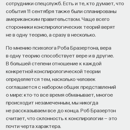
воспринимаем как поворот головы дракончика.
сотрудники спецслужб. Есть и те, кто думает, что
А взгляда он с нас не сводит потому, что глаза
события 11 сентября также были спланированы
его и правда неподвижны, как, впрочем, и он сам.
американским правительством. Чаще всего
сторонники конспирологических теорий верят
Еще более интересный эффект разрешения
не в одну теорию, а сразу в несколько.
перцептивного конфликта можно получить,
снабдив маску дополнительными деталями, как,
По мнению психолога Роба Бразертона, вера
например, поступил Томас Папатомас в иллюзии,
в одну теорию способствует вере и в другие.
вошедшей в число победителей
конкурса
В большей степени отношение к каждой
«Иллюзия года»
в 2008 году. Взгляните:
конкретной конспирологической теории
определяется тем, насколько человек
Зачем мне это знать
: Эта иллюзия
соглашается с набором общих представлений
подчеркивает сразу несколько особенностей
о мире: кто-то все время обманывает, многое
человеческого восприятия. Во-первых,
происходит незамеченным, мы никогда
восприятие конструктивно: мы не пассивно
не рассказываем все до конца. Роб Бразертон
отражаем объект, а строим его образ. Во-вторых,
считает, что склонность к конспирологии — это
наша зрительная система стремится
почти черта характера.
к устранению конфликтов между воздействием