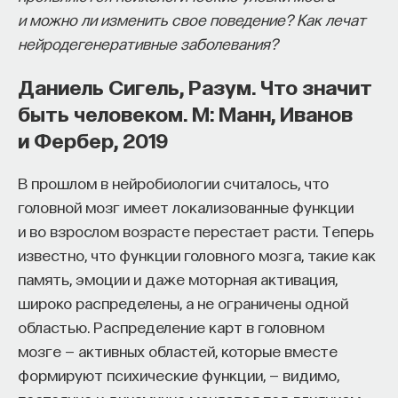
и можно ли изменить свое поведение? Как лечат
восполнялись и мы просыпались отдохнувшими.
нейродегенеративные заболевания?
Ответы на эти и другие вопросы можно найти,
Даниель Сигель, Разум. Что значит
записавшись
на курс «Наука сна: как управлять
быть человеком. М: Манн, Иванов
своим сном»
.
и Фербер, 2019
Пройдя этот курс, вы научитесь:
В прошлом в нейробиологии считалось, что
— Лучше понимать, что происходит с нами
головной мозг имеет локализованные функции
во сне
и во взрослом возрасте перестает расти. Теперь
Что это:
Зрительная иллюзия, созданная
— Заботиться о качестве своего сна
известно, что функции головного мозга, такие как
американским фокусником Джерри Эндрюсом
память, эмоции и даже моторная активация,
(1918–2007) и посвященная знаменитому
— Определять, какими способами можно
широко распределены, а не ограничены одной
популяризатору математики Мартину Гарднеру
улучшить свой сон
областью. Распределение карт в головном
(1914–2010). Мы видим, как бумажный дракончик
— Использовать когнитивно-поведенческую
мозге — активных областей, которые вместе
(или, согласно другой версии, тираннозавр рекс)
терапию и другие подходы при нарушениях
формируют психические функции, — видимо,
поворачивает голову, не сводя с нас глаз.
сна