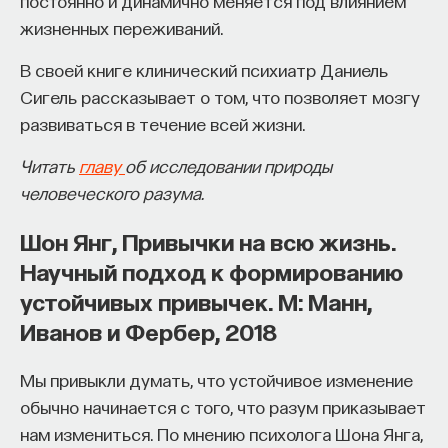
постоянно и динамично меняется под влиянием
На самом деле дракончик неподвижен, вокруг
жизненных переживаний.
него движется камера (или сам наблюдатель —
Автор курса:
Михаил Полуэктов
— врач-
лучше, если он при этом поставит дракончика
сомнолог, доцент кафедры нервных
В своей книге клинический психиатр Даниель
чуть выше линии взора и закроет один глаз,
болезней и нейрохирургии Первого МГМУ
Сигель рассказывает о том, что позволяет мозгу
поскольку наблюдение двумя глазами дает
им. И. М. Сеченова, заведующий отделением
развиваться в течение всей жизни.
дополнительную информацию о глубине
медицины сна университетской клинической
Читать
главу
об исследовании природы
и уменьшает иллюзию), но суть иллюзии в том, что
больницы № 3.
человеческого разума.
морда дракончика вогнута. Мы же
3/10/2025
в соответствии с нашим опытом (и неважно, что
Шон Янг, Привычки на всю жизнь.
никто из нас никогда в жизни не видел
Научный подход к формированию
НАПИСАТЬ НАМ
ни драконов, ни тираннозавров) воспринимаем
устойчивых привычек. М: Манн,
ее как выпуклую, и зрительной системе
Иванов и Фербер, 2018
приходится согласовывать наши знания
с поступающей информацией о конфигурации
Мы привыкли думать, что устойчивое изменение
НАД МАТЕРИАЛОМ РАБОТАЛИ
и движении объекта, устраняя конфликт между
обычно начинается с того, что разум приказывает
опытом и входящим сигналом.
Михаил Полуэктов
нам измениться. По мнению психолога Шона Янга,