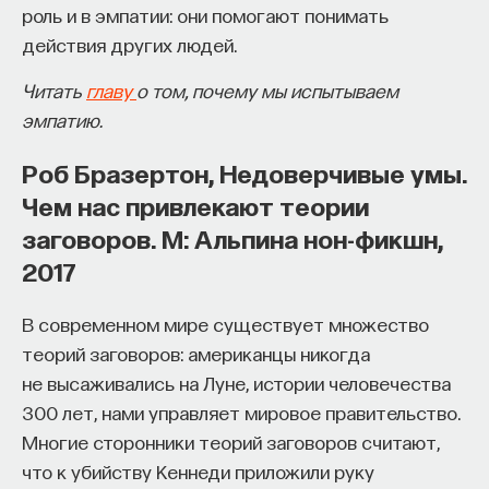
роль и в эмпатии: они помогают понимать
видеокамера (или наблюдатель) начинает
действия других людей.
перемещаться вокруг него, части его головы
закономерным образом смещаются друг
Читать
главу
о том, почему мы испытываем
относительно друга. Возьмите крышку
эмпатию.
от обувной коробки, поставьте внутренней
стороной к себе и попробуйте обойти, наблюдая
Роб Бразертон, Недоверчивые умы.
за происходящим одним глазом: одни части
Чем нас привлекают теории
коробки оказываются скрытыми от нашего
заговоров. М: Альпина нон-фикшн,
взгляда, другие открываются, и все это
2017
закономерно сочетается в образе неподвижного
объекта. Но в случае с дракончиком мы исходим
В современном мире существует множество
из того, что голова выпуклая. Это знание
теорий заговоров: американцы никогда
конфликтует с параметрами воздействия, и мы,
не высаживались на Луне, истории человечества
учитывая эти параметры, строим образ, который
300 лет, нами управляет мировое правительство.
был бы непротиворечивым. Поэтому
Многие сторонники теорий заговоров считают,
и относительные смещения частей маски
что к убийству Кеннеди приложили руку