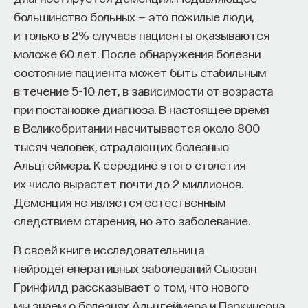
утверждать, что видимый мир обретает
большинство больных — это пожилые люди,
ПОДДЕРЖАТЬ ПОСТНАУКУ
полностью правильную ориентацию после
и только в 2% случаев пациенты оказываются
переворота сетчаточного изображения.
моложе 60 лет. После обнаружения болезни
Наиболее же интересно то, что в случае такого
состояние пациента может быть стабильным
переворота некоторые события (например,
в течение 5–10 лет, в зависимости от возраста
идущий из носика кипящего чайника пар)
при постановке диагноза. В настоящее время
оказываются физически невозможными, и это
в Великобритании насчитывается около 800
открывает широкий простор для «творчества»
тысяч человек, страдающих болезнью
нашего восприятия (допустим, человек буквально
Альцгеймера. К середине этого столетия
видит, как из носика «перевернутого» чайника
их число вырастет почти до 2 миллионов.
что-то льется или сыплется). Еще более
Деменция не является естественным
любопытными оказались исследования
следствием старения, но это заболевание.
с псевдоскопическими очками, обращающими
В своей книге исследовательница
объект по глубине. В этом случае определенные
нейродегенеративных заболеваний Сьюзан
трансформации (например, обращение
Гринфилд рассказывает о том, что нового
человеческого лица) принципиально невозможны
мы знаем о болезнях Альцгеймера и Паркинсона
в контексте нашего опыта и могут