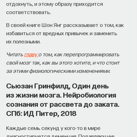
отдохнуть, и этому образу приходится
Исторически первыми стали исследования
соответствовать.
с инвертирующими (переворачивающими) очками,
В своей книге Шон Янг рассказывает о том, как
«правильно» ориентирующими положение
КУРС
избавиться от вредных привычек и заменить
Наука сна: как управлять
объекта на сетчатке. Такие исследования провел
своим сном
их полезными.
в 1900-х годах Джордж Стрэттон (1865–1957),
показав, что, несмотря на полное разрушение
Читать
главу
о том, как перепрограммировать
восприятия в начале ношения очков, за неделю
СОХРАНИТЬ КУРС
свой мозг так, как вы этого хотите, и что стоит
вполне можно адаптироваться к перевернутому
за этими физиологическими изменениями.
изображению на сетчатке и даже получать
Сьюзан Гринфилд, Один день
удовольствие от созерцания заката. Дальше его
опыты воспроизводили многие исследователи
из жизни мозга. Нейробиология
(см., например,
архивные киносъемки
сознания от рассвета до заката.
экспериментов Иво Колера и Теодора
СПб: ИД Питер, 2018
Эрисманна
). Результаты этих экспериментов
Внеси свой вклад в дело
склоняют к тому, что адаптация носит скорее
Каждые семь секунд у кого-то в мире
просвещения!
поведенческий характер, и мы не имеем права
диагностируется деменция. Подавляющее