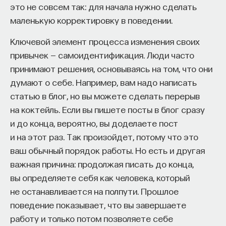
Чем это интересно для науки
: Психология
кандидат медицинских наук, доцент Первого
это не совсем так: для начала нужно сделать
МГМУ им. И. М. Сеченова
давно интересовалась вопросом о том, насколько
маленькую корректировку в поведении.
образ воспринимаемого объекта определяется
Ключевой элемент процесса изменения своих
сетчаточным изображением. Уже во времена
МЕДИЦИНА
привычек — самоидентификация. Люди часто
651 публикация
Декарта было известно, что изображение
принимают решения, основываясь на том, что они
на сетчатке перевернуто относительно
думают о себе. Например, вам надо написать
расположения объектов во внешней среде,
МЕДИЦИНА
СОН
СОМНОЛОГИЯ
статью в блог, но вы можете сделать перерыв
поэтому мы не имеем права назвать зрительный
БЕССОННИЦА
ЕСТЕСТВЕННЫЕ НАУКИ
на коктейль. Если вы пишете посты в блог сразу
образ «непосредственным отпечатком»
и до конца, вероятно, вы доделаете пост
действительности. Но постепенно становилось
ЖУРНАЛ
НАУКА СНА
и на этот раз. Так произойдет, потому что это
очевидно, что восприятие — это процесс
ваш обычный порядок работы. Но есть и другая
конструктивный, творческий: мы создаем образ,
важная причина: продолжая писать до конца,
основываясь на своем опыте, который может
вы определяете себя как человека, который
противоречить воздействию. Чтобы изучать
не останавливается на полпути. Прошлое
процесс построения образа, психологи обычно
поведение показывает, что вы завершаете
пользуются разными способами искажения
работу и только потом позволяете себе
сетчаточного изображения.