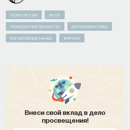
ПСИХОЛОГИЯ
549 публикаций
ПСИХОЛОГИЯ
МОЗГ
ПСИХОЛОГИЯ ЛИЧНОСТИ
КОГНИТИВИСТИКА
ПСИХОЛОГИЯ
ВОСПРИЯТИЕ
ИЛЛЮЗИИ
КОГНИТИВНЫЕ НАУКИ
ЖУРНАЛ
КОГНИТИВНЫЕ НАУКИ
ЖУРНАЛ
Внеси свой вклад в дело
Внеси свой вклад в дело
просвещения!
просвещения!