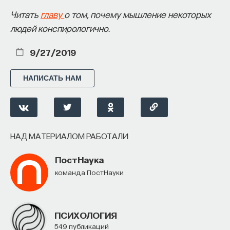
и прошлым опытом. В-третьих, конфликт
Читать
главу
о том, почему мышление некоторых
разрешается, как правило, в пользу опыта, даже
людей конспирологично.
если это требует существенной перестройки
образа.
9/27/2019
1/25/2019
НАПИСАТЬ НАМ
НАПИСАТЬ НАМ
НАД МАТЕРИАЛОМ РАБОТАЛИ
НАД МАТЕРИАЛОМ РАБОТАЛИ
ПостНаука
команда ПостНауки
Мария Фаликман
доктор психологических наук
ПСИХОЛОГИЯ
549 публикаций