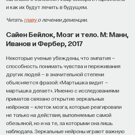
и как их будут лечить в будущем.
не происходить: при наблюдении через
псевдоскоп лицо продолжает оставаться лицом.
Читать
главу
о лечении деменции.
Это можно продемонстрировать и безо всяких
очков, взяв, например, гипсовую маску, что
Сайен Бейлок, Мозг и тело. М: Манн,
проделывал в своих экспериментах когнитивный
Иванов и Фербер, 2017
психолог Ричард Грегори (1923–2010), автор
теории восприятия как проверки «перцептивных
Некоторые ученые убеждены, что эмпатия —
гипотез», выдвигаемых наблюдателем на основе
способность понимать чувства и переживания
своего опыта:
других людей — в значительной степени
объясняется фразой: «Мартышка видит —
Иллюзия настолько сильна, что, даже если взять
мартышка делает». Именно с исследованиями
раскрашенную маску с нераскрашенной
приматов связано открытие зеркальных
внутренней стороной, внутренняя сторона маски
нейронов — клеток мозга, которые реагировали
видится как выпуклая, а не вогнутая (см.
не только на действия, выполняемые самой
эксперименты Грегори с маской Чарли Чаплина
).
обезьяной, но и на те, за которыми она лишь
наблюдала. Зеркальные нейроны играют важную
Вернемся теперь к нашему дракончику. Когда