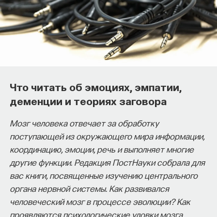
Что читать об эмоциях, эмпатии,
деменции и теориях заговора
Почти треть жизни мы тратим на сон,
но как он работает и можно ли его
Мозг человека отвечает за обработку
приручить?
поступающей из окружающего мира информации,
координацию, эмоции, речь и выполняет многие
Как устроен самый важный и таинственный
Психолог Мария Фаликман о драконе
другие функции. Редакция ПостНауки собрала для
процесс в организме? Какую роль играет
Эндрюса, «переворачивающих очках»
вас книги, посвященные изучению центрального
состояние сна для жизни человека? Что
и конфликте между воздействием
органа нервной системы. Как развивался
происходит с нами, пока мы спим: какие циклы
и опытом
человеческий мозг в процессе эволюции? Как
мы проходим, какие механизмы задействованы?
проявляются психологические уловки мозга
Что нужно сделать, чтобы за ночь наши ресурсы