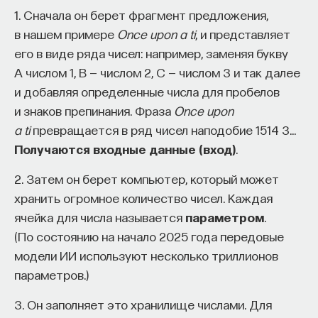
1. Сначала он берет фрагмент предложения,
в нашем примере
Once upon a ti
, и представляет
его в виде ряда чисел: например, заменяя букву
A числом 1, B — числом 2, C — числом 3 и так далее
и добавляя определенные числа для пробелов
и знаков препинания. Фраза
Once upon
a ti
превращается в ряд чисел наподобие 1514 3…
Получаются входные данные (вход)
.
2. Затем он берет компьютер, который может
хранить огромное количество чисел. Каждая
ячейка для числа называется
параметром
.
(По состоянию на начало 2025 года передовые
модели ИИ используют несколько триллионов
параметров.)
3. Он заполняет это хранилище числами. Для