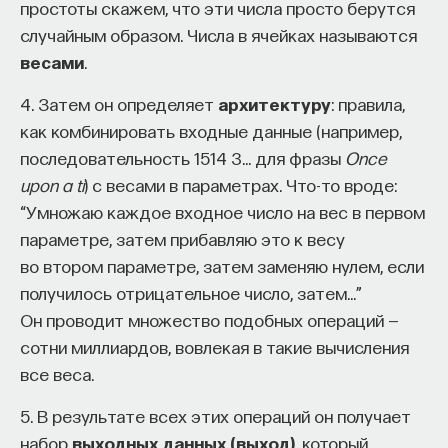
простоты скажем, что эти числа просто берутся
случайным образом. Числа в ячейках называются
весами
.
4. Затем он определяет
архитектуру
: правила,
как комбинировать входные данные (например,
последовательность 1514 3… для фразы
Once
upon a ti
) с весами в параметрах. Что-то вроде:
“Умножаю каждое входное число на вес в первом
параметре, затем прибавляю это к весу
во втором параметре, затем заменяю нулем, если
получилось отрицательное число, затем…”
Он проводит множество подобных операций —
сотни миллиардов, вовлекая в такие вычисления
все веса.
5. В результате всех этих операций он получает
набор
выходных данных (выход)
, который