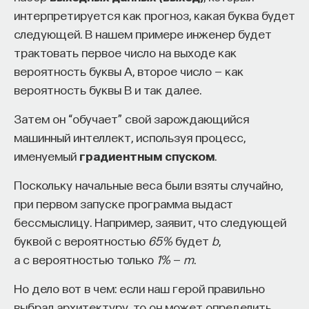
интерпретируется как прогноз, какая буква будет
следующей. В нашем примере инженер будет
трактовать первое число на выходе как
вероятность буквы A, второе число — как
вероятность буквы B и так далее.
Затем он “обучает” свой зарождающийся
машинный интеллект, используя процесс,
именуемый
градиентным спуском
.
Поскольку начальные веса были взяты случайно,
при первом запуске программа выдаст
бессмыслицу. Например, заявит, что следующей
буквой с вероятностью
65%
будет
b
,
а с вероятностью только
1%
—
m
.
Но дело вот в чем: если наш герой правильно
выбрал архитектуру, то он может определить