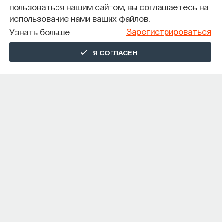
пользоваться нашим сайтом, вы соглашаетесь на
использование нами ваших файлов.
Зарегистрироваться
Узнать больше
Я СОГЛАСЕН
СОДЕРЖАНИЕ КУРСА
О КУРСЕ
С самого начала существования цивилизации мифы
и легенды формировали традиции, обычаи и обряды
сначала племен, а потом городов и государств
по всему миру. Одним из примеров такого культурного
развития считается Ирландия с ее богатой
и известной на весь мир мифологией. В нашем курсе
мы расскажем о важной составляющей ирландского
фольклора — феномене Туата Де Даннан, или племен
богини Дану, таинственных обитателях ирландского
иного мира, которые послужили прообразами
современных персонажей поп-культуры. Вместе
с историком Марией-Валерией Моррис разберемся,