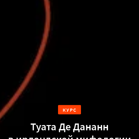
КУРС
Туата Де Дананн