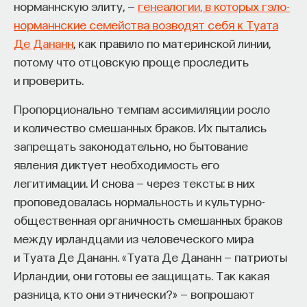
норманнскую элиту, —
генеалогии, в которых гэло-
норманнские семейства возводят себя к Туата
Де Дананн
, как правило по материнской линии,
потому что отцовскую проще проследить
и проверить.
Пропорционально темпам ассимиляции росло
и количество смешанных браков. Их пытались
запрещать законодательно, но бытование
явления диктует необходимость его
легитимации. И снова — через тексты: в них
проповедовалась нормальность и культурно-
общественная органичность смешанных браков
между ирландцами из человеческого мира
и Туата Де Дананн. «Туата Де Дананн — патриоты
Ирландии, они готовы ее защищать. Так какая
разница, кто они этнически?» — вопрошают