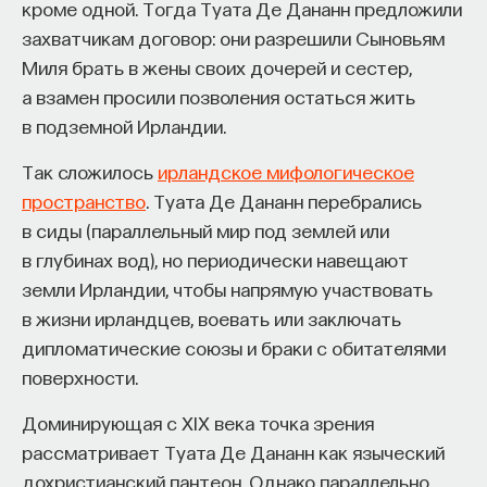
кроме одной. Тогда Туата Де Дананн предложили
захватчикам договор: они разрешили Сыновьям
Миля брать в жены своих дочерей и сестер,
а взамен просили позволения остаться жить
в подземной Ирландии.
Так сложилось
ирландское мифологическое
пространство
. Туата Де Дананн перебрались
в сиды (параллельный мир под землей или
в глубинах вод), но периодически навещают
земли Ирландии, чтобы напрямую участвовать
в жизни ирландцев, воевать или заключать
дипломатические союзы и браки с обитателями
поверхности.
Доминирующая с XIX века точка зрения
рассматривает Туата Де Дананн как языческий
дохристианский пантеон. Однако параллельно