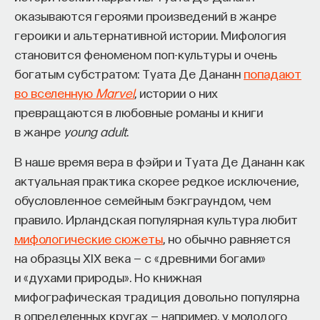
оказываются героями произведений в жанре
героики и альтернативной истории. Мифология
становится феноменом поп-культуры и очень
богатым субстратом: Туата Де Дананн
попадают
во вселенную
Marvel
, истории о них
превращаются в любовные романы и книги
в жанре
young adult
.
В наше время вера в фэйри и Туата Де Дананн как
актуальная практика скорее редкое исключение,
обусловленное семейным бэкграундом, чем
правило. Ирландская популярная культура любит
мифологические сюжеты
, но обычно равняется
на образцы XIX века — с «древними богами»
и «духами природы». Но книжная
мифографическая традиция довольно популярна
в определенных кругах — например, у молодого