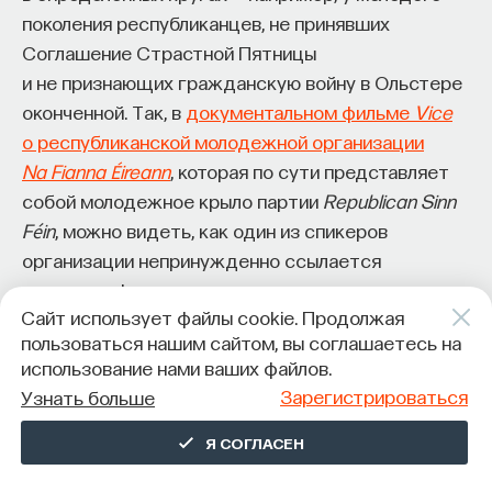
поколения республиканцев, не принявших
Соглашение Страстной Пятницы
и не признающих гражданскую войну в Ольстере
оконченной. Так, в
документальном фильме
Vice
о республиканской молодежной организации
Na Fianna Éireann
, которая по сути представляет
собой молодежное крыло партии
Republican Sinn
Féin
, можно видеть, как один из спикеров
организации непринужденно ссылается
на тексты фенианского цикла и говорит
Сайт использует файлы cookie. Продолжая
об изучении ирландского языка и ирландской
пользоваться нашим сайтом, вы соглашаетесь на
истории как об одном из ключевых элементов
использование нами ваших файлов.
своей деятельности. Это, конечно, вовсе
Зарегистрироваться
Узнать больше
не о Туата Де Дананн, но это показатель того, что
«аутентичные» ирландские тексты все еще
Я СОГЛАСЕН
актуальны как инструмент политического