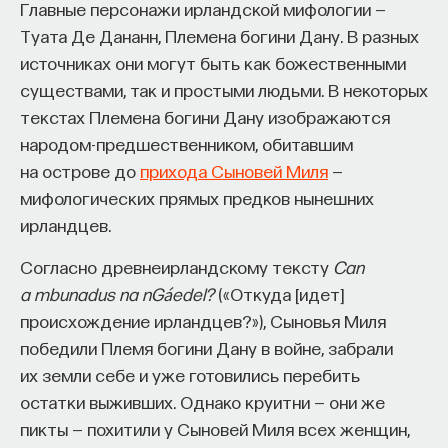
Главные персонажи ирландской мифологии —
Туата Де Дананн, Племена богини Дану. В разных
источниках они могут быть как божественными
существами, так и простыми людьми. В некоторых
текстах Племена богини Дану изображаются
народом-предшественником, обитавшим
на острове до
прихода Сыновей Миля
—
мифологических прямых предков нынешних
ирландцев.
Согласно древнеирландскому тексту
Can
a mbunadus na nGáedel?
(«Откуда [идет]
происхождение ирландцев?»), Сыновья Миля
победили Племя богини Дану в войне, забрали
их земли себе и уже готовились перебить
остатки выживших. Однако круитни — они же
пикты — похитили у Сыновей Миля всех женщин,