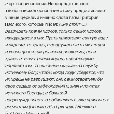
жертвоприношения. Непосредственное
теологическое основание этому предоставляло
учение церкви, а именно слова папы Григория
I Великого, который писал:
«…не стоит <…>
разрушать храмы идолов, только самих идолов,
находящихся в них. Пусть приготовят святую воду
и окропят те храмы, и сооруженные в них алтари,
и хранящиеся там реликвии, поскольку, если
храмы эти выстроены хорошо, необходимо
перевести их с поклонения идолам на службу
истинному Богу; чтобы, когда люди убедятся, что
их храмы не разрушают, они сами отвратили бы
свое сердце от заблуждений и, зная и почитая
истинного Господа, с большей
непринужденностью собирались в уже привычных
им местах» (Письмо 76-е Григория I Великого
(к Аббату Меллитию)).