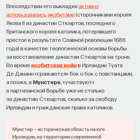
Впоследствии его выкладки
активно
использовались
якобитами
(сторонниками короля
Якова II из династии Стюартов, последнего
британского короля-католика, потерявшего
престол в результате Славной революции 1688
года) в качестве теологической основы борьбы
за восстановление династии Стюартов на троне.
Во время
якобитских войн
в Ирландии Туата
Де Дананн «сражаются» бок о бок с повстанцами,
а позже, в
Мунстере
, «участвуют»
в партизанской борьбе уже не столько
за династию Стюартов, сколько за свободу
Ирландии и гражданские права католиков.
Мунстер — историческая область на юге
Ирландии, на территории современной