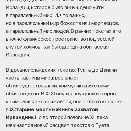
Ирландии, которое было вынуждено уйти
в параллельный мир. И, что важно,
не в параллельный мир божеств или мертвецов,
а параллельный мир людей. В ранних текстах это
вполне физическое пространство под землей,
внутри холмов, как бы еще одна обитаемая
Ирландия.
В древнеирландских текстах Туата де Дананн —
часть картины мира: все знают
об их существовании, коммуникация с ними —
обычное дело. В X–XI веках насущный интерес
к ним несколько снижается, они остаются только
в
«Старине мест»
и
«Книге захватов
Ирландии»
. Но во второй половине XII века
начинается новый расцвет текстов о Туата