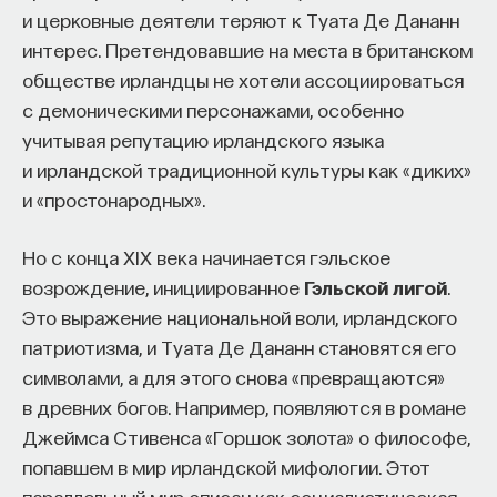
и церковные деятели теряют к Туата Де Дананн
интерес. Претендовавшие на места в британском
обществе ирландцы не хотели ассоциироваться
с демоническими персонажами, особенно
учитывая репутацию ирландского языка
и ирландской традиционной культуры как «диких»
и «простонародных».
Но с конца XIX века начинается гэльское
возрождение, инициированное
Гэльской лигой
.
Это выражение национальной воли, ирландского
патриотизма, и Туата Де Дананн становятся его
символами, а для этого снова «превращаются»
в древних богов. Например, появляются в романе
Джеймса Стивенса «Горшок золота» о философе,
попавшем в мир ирландской мифологии. Этот
параллельный мир описан как социалистическая