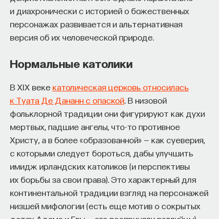
и диахронически с историей о божественных
персонажах развивается и альтернативная
версия об их человеческой природе.
Нормальные католики
В XIX веке
католическая церковь относилась
к Туата Де Дананн с опаской
. В низовой
фольклорной традиции они фигурируют как духи
мертвых, падшие ангелы, что-то противное
Христу, а в более «образованной» — как суеверия,
с которыми следует бороться, дабы улучшить
имидж ирландских католиков (и перспективы
их борьбы за свои права). Это характерный для
континентальной традиции взгляд на персонажей
низшей мифологии (есть еще мотив о сокрытых
детях Адама и Евы — его восприняли валлийцы).