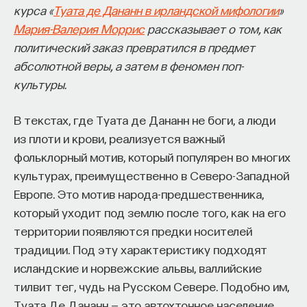
курса «
Туата де Дананн в ирландской мифологии
»
Мария-Валерия Моррис
рассказывает о том, как
политический заказ превратился в предмет
абсолютной веры, а затем в феномен поп-
культуры.
В текстах, где Туата де Дананн не боги, а люди
из плоти и крови, реализуется важный
фольклорный мотив, который популярен во многих
культурах, преимущественно в Северо-Западной
Европе. Это мотив народа-предшественника,
который уходит под землю после того, как на его
территории появляются предки носителей
традиции. Под эту характеристику подходят
исландские и норвежские альвы, валлийские
тилвит тег, чудь на Русском Севере. Подобно им,
Туата Де Дананн — это автохтонное население