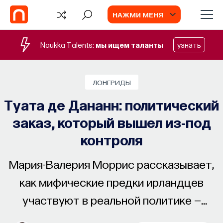
НАЖМИ МЕНЯ
Naukka Talents:
мы ищем таланты
узнать
ЛОНГРИДЫ
Туата де Дананн: политический
заказ, который вышел из-под
контроля
Мария-Валерия Моррис рассказывает,
как мифические предки ирландцев
участвуют в реальной политике —
с XI века до наших дней