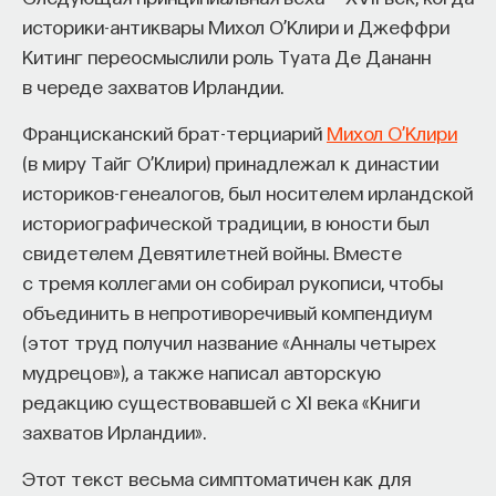
историки-антиквары Михол О’Клири и Джеффри
Китинг переосмыслили роль Туата Де Дананн
в череде захватов Ирландии.
Францисканский брат-терциарий
Михол О’Клири
(в миру Тайг О’Клири) принадлежал к династии
историков-генеалогов, был носителем ирландской
историографической традиции, в юности был
свидетелем Девятилетней войны. Вместе
с тремя коллегами он собирал рукописи, чтобы
объединить в непротиворечивый компендиум
(этот труд получил название «Анналы четырех
мудрецов»), а также написал авторскую
редакцию существовавшей с XI века «Книги
захватов Ирландии».
Этот текст весьма симптоматичен как для