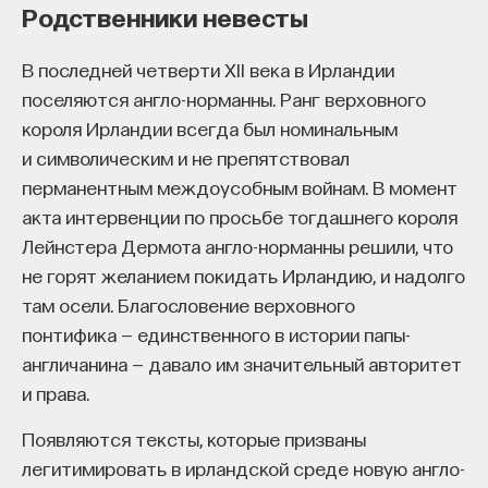
Родственники невесты
В последней четверти XII века в Ирландии
поселяются англо-норманны. Ранг верховного
короля Ирландии всегда был номинальным
и символическим и не препятствовал
перманентным междоусобным войнам. В момент
акта интервенции по просьбе тогдашнего короля
Лейнстера Дермота англо-норманны решили, что
не горят желанием покидать Ирландию, и надолго
там осели. Благословение верховного
понтифика — единственного в истории папы-
англичанина — давало им значительный авторитет
и права.
Появляются тексты, которые призваны
легитимировать в ирландской среде новую англо-