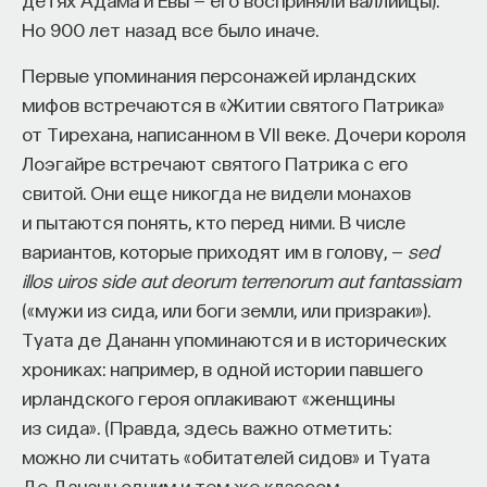
Но 900 лет назад все было иначе.
Первые упоминания персонажей ирландских
мифов встречаются в «Житии святого Патрика»
от Тирехана, написанном в VII веке. Дочери короля
Лоэгайре встречают святого Патрика с его
свитой. Они еще никогда не видели монахов
и пытаются понять, кто перед ними. В числе
вариантов, которые приходят им в голову, —
sed
illos uiros side aut deorum terrenorum aut fantassiam
(«мужи из сида, или боги земли, или призраки»).
Туата де Дананн упоминаются и в исторических
хрониках: например, в одной истории павшего
ирландского героя оплакивают «женщины
из сида». (Правда, здесь важно отметить:
можно ли считать «обитателей сидов» и Туата
Де Дананн одним и тем же классом