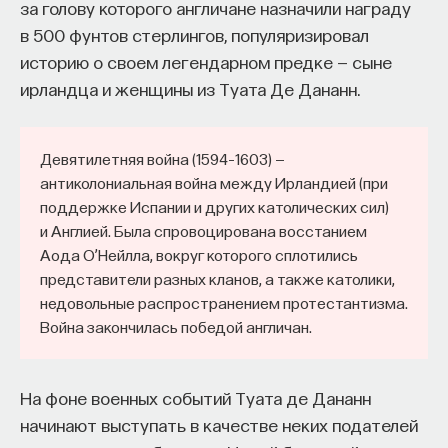
за голову которого англичане назначили награду
в 500 фунтов стерлингов, популяризировал
историю о своем легендарном предке — сыне
ирландца и женщины из Туата Де Дананн.
Девятилетняя война (1594–1603) —
антиколониальная война между Ирландией (при
поддержке Испании и других католических сил)
и Англией. Была спровоцирована восстанием
Аода О’Нейлла, вокруг которого сплотились
представители разных кланов, а также католики,
недовольные распространением протестантизма.
Война закончилась победой англичан.
На фоне военных событий Туата де Дананн
начинают выступать в качестве неких подателей