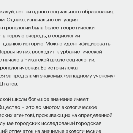
жалуй, нет ни одного социального образования,
м. Однако, изначально ситуация
антропологии была более теоретически
 в первую очередь, в социологии
ет давнюю историю. Можно идентифицировать
ервая из них восходит к урбанистической
е начало в Чикагской школе социологии.
ропологическая. Ее истоки лежат
ся за пределами знакомых «западному ученому»
Штатов.
гской школы большое значение имеет
бщество — это во многом экологическое
еских агентов), проживающих на определенной
 случае городских исследований городская
щий отпечаток на значимые экологические