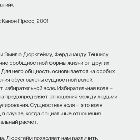
аний».
 Канон-Пресс, 2001.
ии Эмилю Дюркгейму, Фердинанду Тённису
личие сообщностной формы жизни от других
 Для него общность основывается на особых
ния обусловлены сущностной волей.
 избирательной воле. Избирательная воля —
. Она предопределяет отношения между людьми
улирования. Сущностная воля — это воля
 в случае, когда социальные отношения
альный расчет.
а. Дюркгейм позволяет нам различить