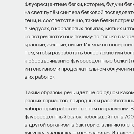
Флуоресцентные белки, которые, будучи бел
на свет путём синтеза белковой последоват
гены, и, соответственно, такие белки встре
в медузах, в коралловых полипах, мягких и тв
но встречаются они почему-то только в море
красные, жёлтые, синие. Их можно совершен
тем, чтобы разработать более яркие или бо
к обесцвечиванию флуоресцентные белки (так
интенсивном и продолжительном облучении 
в их работе).
Таким образом, речь идёт не об одном како
разных вариантов, природных и разработанн
лабораторий работает в этом направлении. 
флуоресцентный белок, небольшой ген в 700
в другой организм, в бактерию, в линию кле
лягушку, зверюшку — в кого угодно. И далее