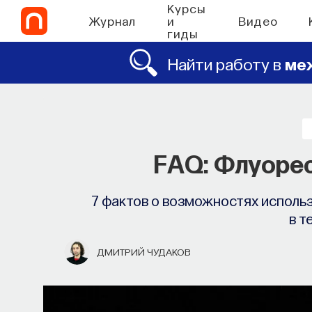
Курсы
Журнал
и
Видео
гиды
Найти работу в
ме
FAQ: Флуоре
7 фактов о возможностях исполь
в т
ДМИТРИЙ ЧУДАКОВ