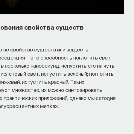
зования свойства существ
о не свойство существ или веществ —
ресценция — это способность поглотить свет
в несколько наносекунд, испустить его на чуть
иолетовый свет, испустить зелёный; поглотить
анжевый, испустить красный. Таких
вует множество, их можно синтезировать
ых практических приложений, однако мы сегодня
флуоресцентных метках.