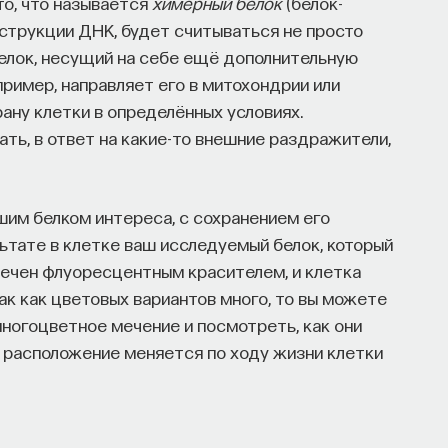
то, что называется
химерный белок
(белок-
онструкции ДНК, будет считываться не просто
елок, несущий на себе ещё дополнительную
пример, направляет его в митохондрии или
рану клетки в определённых условиях.
ть, в ответ на какие-то внешние раздражители,
им белком интереса, с сохранением его
льтате в клетке ваш исследуемый белок, который
омечен флуоресцентным красителем, и клетка
ак как цветовых вариантов много, то вы можете
ногоцветное мечение и посмотреть, как они
х расположение меняется по ходу жизни клетки