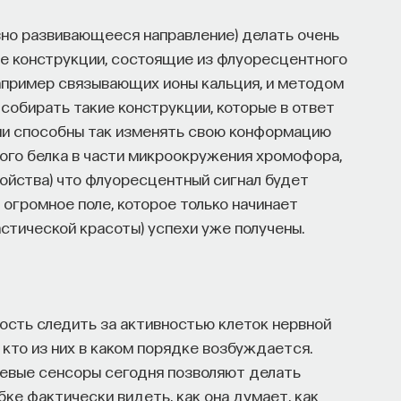
вно развивающееся направление) делать очень
е конструкции, состоящие из флуоресцентного
например связывающих ионы кальция, и методом
обирать такие конструкции, которые в ответ
ми способны так изменять свою конформацию
ого белка в части микроокружения хромофора,
ойства) что флуоресцентный сигнал будет
о огромное поле, которое только начинает
астической красоты) успехи уже получены.
ость следить за активностью клеток нервной
 кто из них в каком порядке возбуждается.
иевые сенсоры сегодня позволяют делать
ке фактически видеть, как она думает, как