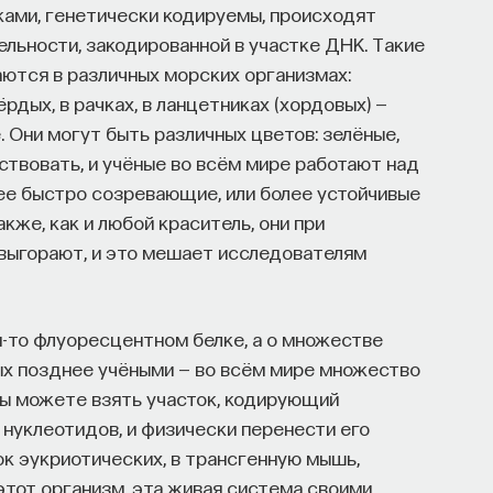
ками, генетически кодируемы, происходят
ельности, закодированной в участке ДНК. Такие
чаются в различных морских организмах:
ёрдых, в рачках, в ланцетниках (хордовых) —
. Они могут быть различных цветов: зелёные,
ствовать, и учёные во всём мире работают над
лее быстро созревающие, или более устойчивые
же, как и любой краситель, они при
выгорают, и это мешает исследователям
м-то флуоресцентном белке, а о множестве
ых позднее учёными — во всём мире множество
Вы можете взять участок, кодирующий
 нуклеотидов, и физически перенести его
ток эукриотических, в трансгенную мышь,
 этот организм, эта живая система своими