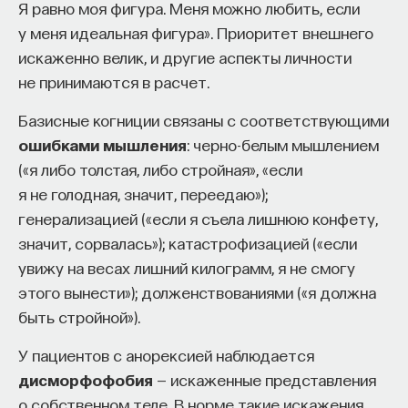
Я равно моя фигура. Меня можно любить, если
у меня идеальная фигура». Приоритет внешнего
искаженно велик, и другие аспекты личности
не принимаются в расчет.
Базисные когниции связаны с соответствующими
ошибками мышления
: черно-белым мышлением
(«я либо толстая, либо стройная», «если
я не голодная, значит, переедаю»);
генерализацией («если я съела лишнюю конфету,
значит, сорвалась»); катастрофизацией («если
увижу на весах лишний килограмм, я не смогу
этого вынести»); долженствованиями («я должна
быть стройной»).
У пациентов с анорексией наблюдается
дисморфофобия
— искаженные представления
о собственном теле. В норме такие искажения