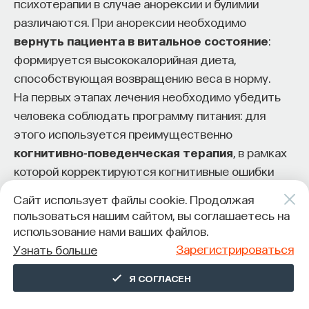
психотерапии в случае анорексии и булимии
различаются. При анорексии необходимо
вернуть пациента в витальное состояние
:
формируется высококалорийная диета,
способствующая возвращению веса в норму.
На первых этапах лечения необходимо убедить
человека соблюдать программу питания: для
этого используется преимущественно
когнитивно-поведенческая терапия
, в рамках
которой корректируются когнитивные ошибки
в отношении еды и выстраивается правильное
Сайт использует файлы cookie. Продолжая
пищевое поведение, которое положительно
пользоваться нашим сайтом, вы соглашаетесь на
подкрепляется. Часто это происходит в условиях
использование нами ваших файлов.
стационара.
Зарегистрироваться
Узнать больше
Когда угроза жизни и здоровью купирована,
Я СОГЛАСЕН
психотерапевт и пациент начинают работать