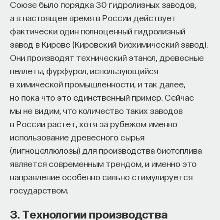
Союзе было порядка 30 гидролизных заводов,
«Есть представление о том, что университеты
а в настоящее время в России действует
готовят элиту, и отсюда возникает образ сложно
фактически один полноценный гидролизный
мыслящего, сложно устроенного человека.
завод в Кирове (Кировский биохимический завод).
Но здесь возникает и другой, гораздо более
Они производят технический этанол, древесные
трудный вопрос: кто вообще формирует
пеллеты, фурфурол, использующийся
целеполагание университета и кто задает тот
в химической промышленности, и так далее,
смысл, на который он работает? Мне кажется,
но пока что это единственный пример. Сейчас
университет способен быть субъектом —
мы не видим, что количество таких заводов
не просто выполнять внешний заказ,
в России растет, хотя за рубежом именно
а самостоятельно выбирать, на какое будущее
использование древесного сырья
он работает. У него должна быть собственная
(лигноцеллюлозы) для производства биотоплива
позиция: сначала определить, какое будущее
является современным трендом, и именно это
он хочет создавать, а затем разворачивать это
направление особенно сильно стимулируется
в своей деятельности. Когда университет
государством.
работает только под заказ, он занимает совсем
другую роль. У классического университета есть
3. Технологии производства