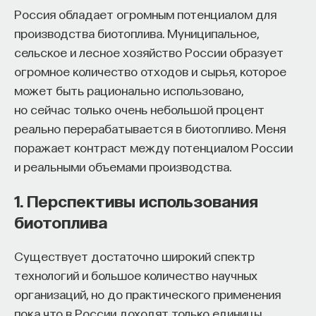
Россия обладает огромным потенциалом для
собственное будущее, почему результаты
производства биотоплива. Муниципальное,
образования раскрываются на длинной дистанции,
сельское и лесное хозяйство России образует
и что на самом деле должен уметь студент,
огромное количество отходов и сырья, которое
выходящий в сложный и быстро меняющийся мир.
может быть рационально использовано,
А еще — почему ИИ не стоит просто запрещать,
но сейчас только очень небольшой процент
как использовать его для диалога, и зачем
реально перерабатывается в биотопливо. Меня
университету учить не только знаниям, но и самой
поражает контраст между потенциалом России
практике мышления и коммуникации.
и реальными объемами производства.
1. Перспективы использования
Основатель ПостНауки Ивар Максутов запускает
биотоплива
проект Naukka Talents.
Это глобальная экосистема для поиска и найма
Существует достаточно широкий спектр
STEM-специалистов (Science, Technology,
технологий и большое количество научных
Engineering, Mathematics) в самые амбициозные
организаций, но до практического применения
Deep-Tech и Biotech проекты по всему миру. Если
пока что в России доходят только единицы.