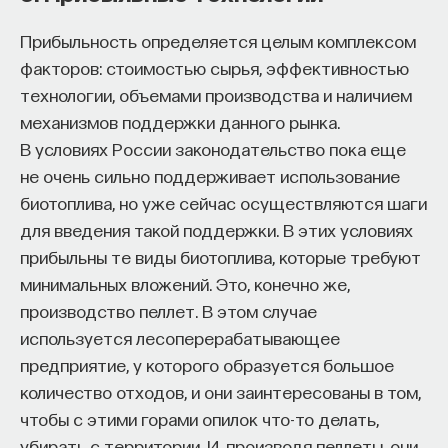
«Мыслить как учёный» — подкаст основателя
ПостНауки Ивара Максутова о людях, которые
Прибыльность определяется целым комплексом
меняют мир. В каждом выпуске — разговоры
факторов: стоимостью сырья, эффективностью
с исследователями, предпринимателями,
технологии, объемами производства и наличием
инвесторами и изобретателями. За десятки
механизмов поддержки данного рынка.
эпизодов Ивар обсудил большие языковые
В условиях России законодательство пока еще
модели вместе с Михаилом Бурцевым, цифровые
данные в фармацевтике с Ириной Ефименко,
не очень сильно поддерживает использование
агротехнологии с Михаилом Тавером и много
биотоплива, но уже сейчас осуществляются шаги
других тем — от коучинга до фармакогенетики.
для введения такой поддержки. В этих условиях
В будущих выпусках их список будет только
прибыльны те виды биотоплива, которые требуют
расширяться — слушайте подкаст на
YouTube
,
минимальных вложений. Это, конечно же,
Яндекс Музыке
,
Apple Podcasts
,
VK
и
Spotify
.
производство пеллет. В этом случае
используется лесоперерабатывающее
6/30/2026
предприятие, у которого образуется большое
количество отходов, и они заинтересованы в том,
НАПИСАТЬ НАМ
чтобы с этими горами опилок что-то делать,
убирать с территории. И, производя пеллеты, они