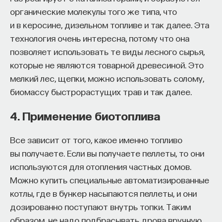
мысли. Знание не передается в готовом виде —
органические молекулы того же типа, что
оно формируется. Нам долго казалось, что
и в керосине, дизельном топливе и так далее. Эта
преподаватель может просто хорошо и логично
технология очень интересна, потому что она
изложить материал, а студент — зафиксировать
позволяет использовать те виды лесного сырья,
его и затем воспроизвести. Но самый важный
которые не являются товарной древесиной. Это
момент происходит потом, когда человек
мелкий лес, щепки, можно использовать солому,
остается один на один с этим материалом
биомассу быстрорастущих трав и так далее.
и пытается что-то с ним сделать. И получается,
что настоящее образование происходит
4. Применение биотоплива
не в аудитории, а за ее пределами».
Все зависит от того, какое именно топливо
ИИ полезен не как костыль, а как
вы получаете. Если вы получаете пеллеты, то они
сложный собеседник
используются для отопления частных домов.
Можно купить специальные автоматизированные
«Мы не наказываем студентов за использование
котлы, где в бункер насыпаются пеллеты, и они
ИИ, потому что сам факт его использования еще
дозированно поступают внутрь топки. Таким
ничего не объясняет. Важно не то, что студент
образом, не надо подбрасывать дрова вручную,