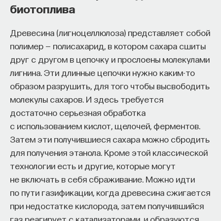
редкая возможность — мыслить на длинной
биотоплива
дистанции и реально влиять на будущее: на то,
как будет мыслить элита, как будет устроена
Древесина (лигноцеллюлоза) представляет собой
экономика и как в целом будет разворачиваться
полимер — полисахарид, в котором сахара сшиты
общество».
друг с другом в цепочку и прослоены молекулами
лигнина. Эти длинные цепочки нужно каким-то
Знание нельзя просто передать
образом разрушить, для того чтобы высвободить
молекулы сахаров. И здесь требуется
«Сама проблема гораздо старше, чем может
достаточно серьезная обработка
показаться. Если преподаватель выдает задание,
с использованием кислот, щелочей, ферментов.
студент перепоручает его нейросети, а потом
Затем эти получившиеся сахара можно сбродить
просто приносит готовый текст, это лишь делает
для получения этанола. Кроме этой классической
старую проблему совсем уж неустранимой.
технологии есть и другие, которые могут
Но и привычная университетская схема, в которой
не включать в себя сбраживание. Можно идти
преподаватель что-то рассказал, студент что-то
по пути газификации, когда древесина сжигается
записал, а затем попытался пересказать это
при недостатке кислорода, затем получившийся
наизусть, тоже почти не оставляет места для
газ реагирует с катализаторами, и образуются