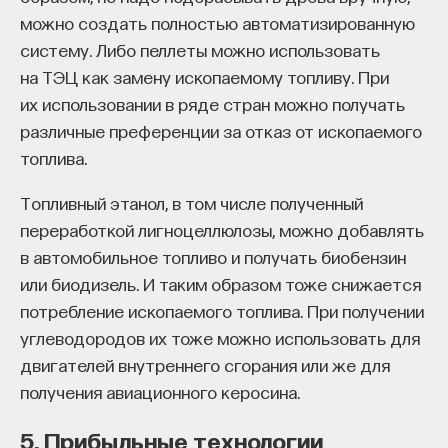
обратился к ИИ, а то, как именно он это делает.
можно создать полностью автоматизированную
Если воспринимать ИИ просто как помощника,
систему. Либо пеллеты можно использовать
ресурс или способ сэкономить усилия, студенты
на ТЭЦ как замену ископаемому топливу. При
чаще всего лишь снижают когнитивную
их использовании в ряде стран можно получать
нагрузку — а университет вообще не для этого
различные преференции за отказ от ископаемого
создан. Они некритично делегируют агенту
топлива.
самые разные задачи и переносят в эту
коммуникацию далеко не лучшие привычки.
Топливный этанол, в том числе полученный
Но если использовать ИИ как сложного
переработкой лигноцеллюлозы, можно добавлять
собеседника, который заставляет уточнять
в автомобильное топливо и получать биобензин
основания, спорить и продумывать собственную
или биодизель. И таким образом тоже снижается
позицию, тогда студент действительно
потребление ископаемого топлива. При получении
продвигается. Решающее значение имеет
углеводородов их тоже можно использовать для
не объем общения и не тип задания, а характер
двигателей внутреннего сгорания или же для
самой коммуникации».
получения авиационного керосина.
5. Прибыльные технологии