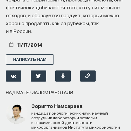
фактически добиваются того, что у них меньше
отходов, и образуется продукт, который можно
НАД МАТЕРИАЛОМ РАБОТАЛИ
хорошо продавать как за рубежом, так
и в России.
Ивар Максутов
издатель, сооснователь Редакционно-
11/17/2014
издательского дома "ПостНаука", религиовед
НАПИСАТЬ НАМ
Ульяна Раведовская
Сения Долгачева
НАД МАТЕРИАЛОМ РАБОТАЛИ
редактор ПостНауки
Зоригто Намсараев
кандидат биологических наук, научный
сотрудник лаборатории экологии
ИСКУССТВЕННЫЙ ИНТЕЛЛЕКТ
и геохимической деятельности
микроорганизмов Института микробиологии
220 публикаций