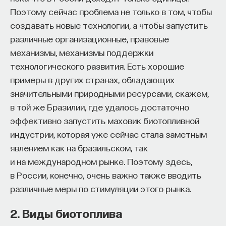
вы занимаетесь биоинформатикой, молекулярной
Поэтому сейчас проблема не только в том, чтобы
биологией, ИИ или другими наукоемкими
создавать новые технологии, а чтобы запустить
дисциплинами, проект поможет вам найти место
различные организационные, правовые
в командах, меняющих индустрию.
механизмы, механизмы поддержки
Как стать участником:
Заполнить анкету кандидата
технологического развития. Есть хорошие
Посмотреть текущие вакансии
примеры в других странах, обладающих
значительными природными ресурсами, скажем,
в той же Бразилии, где удалось достаточно
Образование работает дольше,
эффективно запустить маховик биотопливной
чем кажется
индустрии, которая уже сейчас стала заметным
явлением как на бразильском, так
«Тема кажется простой: мы определяем цели,
и на международном рынке. Поэтому здесь,
движемся к ним — и дальше все должно
в России, конечно, очень важно также вводить
работать. Но в реальности с целеполаганием все
различные меры по стимуляции этого рынка.
намного сложнее. Проблема не только
во временном разрыве, когда результат должен
2. Виды биотоплива
проявиться через несколько лет. Ключевой