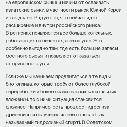
на европейском рынке и начинают осваивать
к сложному мышлению. Третья — развитие
азиатские рынки, в частности рынок Южной Кореи
общества, вклад в то, каким оно будет.
и так далее. Радует то, что сейчас идет
И четвертая — социальная эффективность,
расширение и внутри российского рынка.
то есть забота о том, как человек будет работать
В регионах появляется все больше котельных,
за пределами университета и насколько
работающих на пеллетах, а не на угле. Это
эффективным окажется в команде и профессии.
особенно выгодно там, где есть большие запасы
Университет не всегда может точно
местного сырья, и позволяет отказаться
предсказать, какие именно рабочие места ждут
от привозного угля.
выпускника, но сама эта оптика тоже остается
отдельной идеологией. В зависимости от того,
Если же мы начинаем продвигаться в те виды
в какой из этих логик работает университет,
биотоплива, которые требуют более глубокой
у него будут совершенно разные ответы
переработки и более значительных капитальных
на вопрос о целях образования».
вложений, то с ними ситуация становится
сложнее. Например, есть процесс гидролиза
Университет должен строить
древесины и получения из нее этанола (так
будущее
называемый гидролизный спирт). В Советском