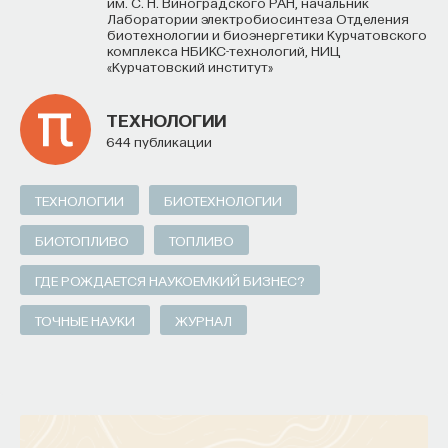
им. С. Н. Виноградского РАН, начальник
Лаборатории электробиосинтеза Отделения
биотехнологии и биоэнергетики Курчатовского
ИСКУССТВЕННЫЙ ИНТЕЛЛЕКТ
УНИВЕРСИТЕТ
комплекса НБИКС-технологий, НИЦ
«Курчатовский институт»
АКАДЕМИЧЕСКАЯ СРЕДА
ОБУЧЕНИЕ
ТЕХНОЛОГИИ
НЕЙРОСЕТЕВЫЕ АРХИТЕКТУРЫ
644 публикации
СТРОИТЕЛИ БУДУЩЕГО
ТЕХНОЛОГИИ
БИОТЕХНОЛОГИИ
БИОТОПЛИВО
ТОПЛИВО
ПАРТНЁР ПРОЕКТА
ГДЕ РОЖДАЕТСЯ НАУКОЕМКИЙ БИЗНЕС?
ТОЧНЫЕ НАУКИ
ЖУРНАЛ
Что такое партнёрский материал?