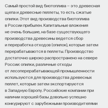
эффект образования не раскрывается в тот
Самый простой вид биотоплива — это древесная
момент, когда выпускник выходит на работу, —
щепа и древесные пеллеты, то есть сжатые
тогда все только начинается. Дальше человек
опилки. Этот вид производства биотоплива
адаптируется и еще много лет пользуется тем,
в России прибылен. Капитальные вложения
что получил в университете. Если задуматься, как
не очень большие, на базе существующего
долго он опирается на свое первое образование,
производства древесины ведется сбор
речь идет не о нескольких годах,
и переработка отходов (опилок), которые затем
а о десятилетиях».
перерабатываются в пеллеты. Производство
достаточно широко распространено на севере
У университета четыре цели
России: опилки, различные отходы
от лесоперерабатывающей промышленности
«Мы выделили четыре идеологии образования.
используются для производства древесных
Первая — развитие и трансляция
пеллет, которые затем экспортируются
дисциплинарного знания, где в центре находится
в Западную Европу. Российские компании при
само знание, а не человек и не рынок труда.
наличии хорошей базы довольно успешно
Вторая — формирование определенного типа
конкурируют с зарубежными производителями
человека, например человека, способного