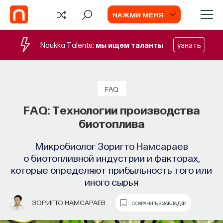
НАЖМИ МЕНЯ
Naukka Talents:
мы ищем таланты
узнать
FAQ
FAQ: Технологии производства
биотоплива
Микробиолог Зоригто Намсараев
о биотопливной индустрии и факторах,
которые определяют прибыльность того или
иного сырья
TV
ЗОРИГТО НАМСАРАЕВ
СОХРАНИТЬ В ЗАКЛАДКИ
ИИ в университете, цели