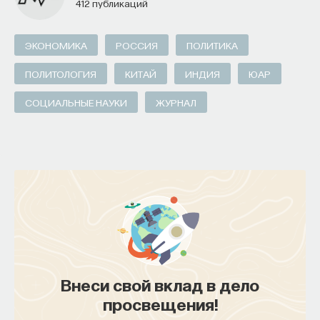
412 публикаций
ИСКУССТВЕННЫЙ ИНТЕЛЛЕКТ
УНИВЕРСИТЕТ
ЭКОНОМИКА
РОССИЯ
ПОЛИТИКА
АКАДЕМИЧЕСКАЯ СРЕДА
ОБУЧЕНИЕ
ПОЛИТОЛОГИЯ
КИТАЙ
ИНДИЯ
ЮАР
НЕЙРОСЕТЕВЫЕ АРХИТЕКТУРЫ
СОЦИАЛЬНЫЕ НАУКИ
ЖУРНАЛ
СТРОИТЕЛИ БУДУЩЕГО
ПАРТНЁР ПРОЕКТА
Что такое партнёрский материал?
Внеси свой вклад в дело
просвещения!