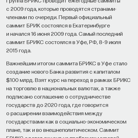
Группа БРИКС проводит ежегодные саммиты
придумывать новые способы постройки
к сложному мышлению. Третья — развитие
с 2009 года, которые проводятся странами-
автомобилей, выращивания картофеля,
общества, вклад в то, каким оно будет.
членами по очереди. Первый официальный
организации образования и самой науки.
И четвертая — социальная эффективность,
саммит БРИК состоялся в Екатеринбурге
то есть забота о том, как человек будет работать
Эти обычные люди впервые обрели такую
и начался 16 июня 2009 года. Самый последний
за пределами университета и насколько
возможность, и это было большим сдвигом.
саммит БРИКС состоялся в Уфе, РФ, 8–9 июля
эффективным окажется в команде и профессии.
2015 года.
Университет не всегда может точно
предсказать, какие именно рабочие места ждут
Важнейшим итогом саммита БРИКС в Уфе стало
Либерализм против иерархии, которая
выпускника, но сама эта оптика тоже остается
создание нового Банка развития с капиталом
доминировала над аграрными обществами
отдельной идеологией. В зависимости от того,
$100 млрд. Взят курс на переход в рамках БРИКС
начиная с аграрной революции. Люди
в какой из этих логик работает университет,
на торговлю в национальных валютах, а также
получили возможность идти вперед.
у него будут совершенно разные ответы
подписано соглашение о сотрудничестве
В более старых обществах иерархии
на вопрос о целях образования».
государств до 2020 года, где говорится
(мужчины — женщины, лорды — рабы,
о расширении взаимодействия между
Университет должен строить
богатые — бедные) стоят на месте.
государствами как в социально-экономическом
будущее
Вы не можете двигаться, идти вперед,
плане, так и во внешнеполитическом. Саммит
БРИКС сделал акцент на проблемах мировой