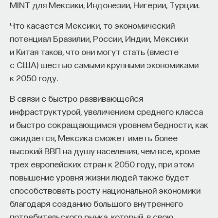
мысли. Знание не передается в готовом виде —
MINT для Мексики, Индонезии, Нигерии, Турции.
СОЦИАЛЬНЫЕ НАУКИ
оно формируется. Нам долго казалось, что
Что касается Мексики, то экономический
преподаватель может просто хорошо и логично
потенциал Бразилии, России, Индии, Мексики
изложить материал, а студент — зафиксировать
и Китая таков, что они могут стать (вместе
его и затем воспроизвести. Но самый важный
с США) шестью самыми крупными экономиками
момент происходит потом, когда человек
к 2050 году.
остается один на один с этим материалом
и пытается что-то с ним сделать. И получается,
В связи с быстро развивающейся
что настоящее образование происходит
инфраструктурой, увеличением среднего класса
не в аудитории, а за ее пределами».
и быстро сокращающимся уровнем бедности, как
Внеси свой вклад в дело
ожидается, Мексика сможет иметь более
ИИ полезен не как костыль, а как
просвещения!
высокий ВВП на душу населения, чем все, кроме
сложный собеседник
трех европейских стран к 2050 году, при этом
ПОДДЕРЖАТЬ ПОСТНАУКУ
повышение уровня жизни людей также будет
«Мы не наказываем студентов за использование
способствовать росту национальной экономики
ИИ, потому что сам факт его использования еще
благодаря созданию большого внутреннего
ничего не объясняет. Важно не то, что студент
потребительского рынка, который, в свою