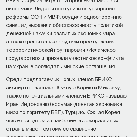
у вас нет шансов. Поэтому дело не в том,
«Есть представление о том, что университеты
экономики. Лидеры выступили за ускорение
что был совершен подъем
готовят элиту, и отсюда возникает образ сложно
реформы ООН и МВФ, осудили односторонние
предпринимательства, и не в том, что
мыслящего, сложно устроенного человека.
санкции, выразили обеспокоенность политикой
появились новые возможности для
Но здесь возникает и другой, гораздо более
денежной накачки развитых экономик мира,
международной торговли. Торговля,
трудный вопрос: кто вообще формирует
а также решительно осудили преступления
целеполагание университета и кто задает тот
коммерция существовали с самого начала
террористической группировки «Исламское
смысл, на который он работает? Мне кажется,
появления
Homo sapiens
. Дело
государство» и призвали участников конфликта
университет способен быть субъектом —
не в материальных вещах. Это
на Украине соблюдать минские соглашения.
не просто выполнять внешний заказ,
политические и социологические
Среди предлагаемых новых членов БРИКС
а самостоятельно выбирать, на какое будущее
изменения. Здесь играют роль две вещи:
эксперты называют Южную Корею и Мексику,
он работает. У него должна быть собственная
равенство перед законом и равенство
также потенциальными членами БРИКС называют
позиция: сначала определить, какое будущее
человеческого достоинства.
Иран, Индонезию (восьмая-девятая экономика
он хочет создавать, а затем разворачивать это
мира по паритету ВВП), Турцию. Южная Корея
в своей деятельности. Когда университет
является одной из наиболее высокоразвитых
Источник видео:
Serious Science
работает только под заказ, он занимает совсем
стран в мире, поэтому ее сравнение
другую роль. У классического университета есть
6/15/2016
с развивающимися странами, такими как страны