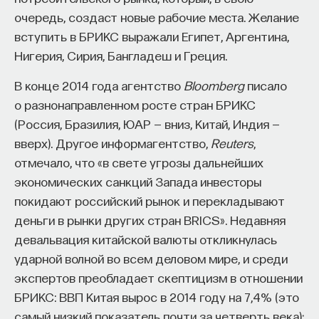
обратился к ИИ, а то, как именно он это делает.
очередь, создаст новые рабочие места. Желание
Если воспринимать ИИ просто как помощника,
вступить в БРИКС выражали Египет, Аргентина,
ресурс или способ сэкономить усилия, студенты
Нигерия, Сирия, Бангладеш и Греция.
чаще всего лишь снижают когнитивную
нагрузку — а университет вообще не для этого
В конце 2014 года агентство
Bloomberg
писало
создан. Они некритично делегируют агенту
о разнонаправленном росте стран БРИКС
самые разные задачи и переносят в эту
(Россия, Бразилия, ЮАР — вниз, Китай, Индия —
коммуникацию далеко не лучшие привычки.
вверх). Другое информагентство,
Reuters
,
Но если использовать ИИ как сложного
отмечало, что «в свете угрозы дальнейших
собеседника, который заставляет уточнять
экономических санкций Запада инвесторы
основания, спорить и продумывать собственную
покидают российский рынок и перекладывают
позицию, тогда студент действительно
деньги в рынки других стран BRICS». Недавняя
продвигается. Решающее значение имеет
девальвация китайской валюты откликнулась
не объем общения и не тип задания, а характер
ударной волной во всем деловом мире, и среди
самой коммуникации».
экспертов преобладает скептицизм в отношении
БРИКС: ВВП Китая вырос в 2014 году на 7,4% (это
самый низкий показатель почти за четверть века);