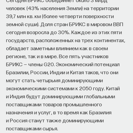
вы занимаетесь биоинформатикой, молекулярной
по сравнению с 1800, 1900, 2000 годами
человек (43% населения Земли) на территории
биологией, ИИ или другими наукоемкими
в 2016 году доход на душу населения
39,7 млн кв. км (более четверти поверхности
дисциплинами, проект поможет вам найти место
в таких местах, как Англия, Россия или
земной суши). Доля стран БРИКС в мировом ВВП
в командах, меняющих индустрию.
даже Китай и Индия, очень сильно вырос.
Как стать участником:
сегодня возросла до 30%. Каждое из этих пяти
Заполнить анкету кандидата
Количество товаров и услуг, которое
государств, расположенных на трех континентах,
Посмотреть текущие вакансии
может купить средний китаец или
обладает заметным влиянием как в своем
регионе, так и в мире. Все пять участников
англичанин в сфере здравоохранения,
БРИКС — члены G20. Экономический потенциал
Образование работает дольше,
жилья, еды, путешествий, развлечений,
Бразилии, России, Индии и Китая таков, что они
чем кажется
выросло так сильно, что это сложно как-то
могут стать четырьмя доминирующими
объяснить.
экономическими системами к 2050 году. Китай
«Тема кажется простой: мы определяем цели,
и Индия будут доминирующими глобальными
движемся к ним — и дальше все должно
поставщиками товаров промышленного
работать. Но в реальности с целеполаганием все
Играет ли здесь роль международная
назначения и услуг, в то время как Бразилия
намного сложнее. Проблема не только
торговля? Или это империализм, последняя
и Россия станут также доминирующими
во временном разрыве, когда результат должен
стадия капитализма, как говорил Ленин?
поставщиками сырья.
проявиться через несколько лет. Ключевой