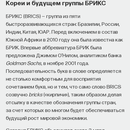
Кореи и будущем группы БРИКС
Science
, созданного командой ПостНауки.
собственное будущее, почему результаты
образования раскрываются на длинной дистанции,
БРИКС (BRICS) — группа из пяти
Когда-то все люди были очень бедными.
и что на самом деле должен уметь студент,
быстроразвивающихся стран: Бразилии, России,
Это не потому, что некоторые страны были
выходящий в сложный и быстро меняющийся мир.
Индии, Китая, ЮАР. Перед включением в состав
очень богатыми, как Голландия и Англия,
Южной Африки в 2010 году она была известна как
А еще — почему ИИ не стоит просто запрещать,
а некоторые были бедными, как Россия
БРИК. Впервые аббревиатура БРИК была
как использовать его для диалога, и зачем
и Китай. Все были бедными. В 1800 году
предложена Джимом О’Нилом, аналитиком банка
университету учить не только знаниям, но и самой
Goldman Sachs
, в ноябре 2001 года.
средний человек в России зарабатывал
практике мышления и коммуникации.
Последовательность букв в слове определяется
примерно два доллара в день, если
не столько комфортным для восприятия
учитывать современные эквиваленты.
сочетанием букв, но и тем, что само слово BRICS
Основатель ПостНауки Ивар Максутов запускает
Представьте, что вы остались одни
проект Naukka Talents.
созвучно
bricks
(«кирпичи»), таким образом делая
в Москве или Пекине с двумя долларами
отсылку в качестве обозначения группы стран,
Это глобальная экосистема для поиска и найма
в день. Это легко вообразить, потому что
за счет которых во многом будет обеспечиваться
STEM-специалистов (Science, Technology,
в мире еще есть места, где люди живут
будущий рост мировой экономики.
Engineering, Mathematics) в самые амбициозные
за чертой бедности. Тем не менее
Deep-Tech и Biotech проекты по всему миру. Если
Сегодня БРИКС объединяет около 3 млрд