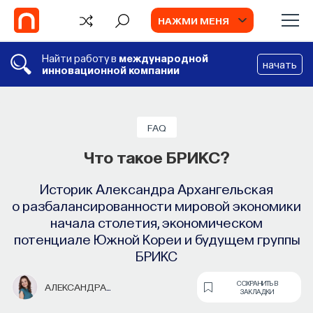
НАЖМИ МЕНЯ
Найти работу в
международной
начать
инновационной компании
FAQ
Что такое БРИКС?
Историк Александра Архангельская
о разбалансированности мировой экономики
начала столетия, экономическом
потенциале Южной Кореи и будущем группы
БРИКС
TV
ВИДЕО
СОХРАНИТЬ В
АЛЕКСАНДРА
ЗАКЛАДКИ
ИИ в университете, цели
Причины современного
АРХАНГЕЛЬСКАЯ