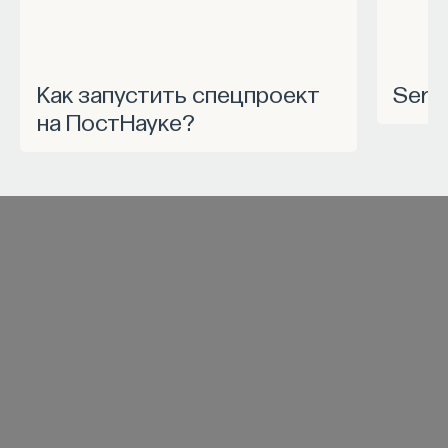
Как запустить спецпроект
Ser
на ПостНауке?