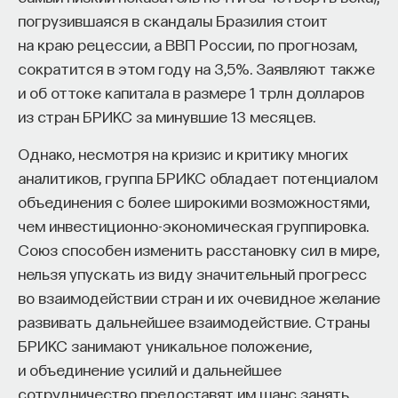
«Мыслить как учёный» — подкаст основателя
погрузившаяся в скандалы Бразилия стоит
ПостНауки Ивара Максутова о людях, которые
на краю рецессии, а ВВП России, по прогнозам,
меняют мир. В каждом выпуске — разговоры
сократится в этом году на 3,5%. Заявляют также
с исследователями, предпринимателями,
инвесторами и изобретателями. За десятки
и об оттоке капитала в размере 1 трлн долларов
эпизодов Ивар обсудил большие языковые
из стран БРИКС за минувшие 13 месяцев.
модели вместе с Михаилом Бурцевым, цифровые
Однако, несмотря на кризис и критику многих
данные в фармацевтике с Ириной Ефименко,
агротехнологии с Михаилом Тавером и много
аналитиков, группа БРИКС обладает потенциалом
других тем — от коучинга до фармакогенетики.
объединения с более широкими возможностями,
В будущих выпусках их список будет только
чем инвестиционно-экономическая группировка.
расширяться — слушайте подкаст на
YouTube
,
Союз способен изменить расстановку сил в мире,
Яндекс Музыке
,
Apple Podcasts
,
VK
и
Spotify
.
нельзя упускать из виду значительный прогресс
во взаимодействии стран и их очевидное желание
6/30/2026
развивать дальнейшее взаимодействие. Страны
БРИКС занимают уникальное положение,
НАПИСАТЬ НАМ
и объединение усилий и дальнейшее
сотрудничество предоставят им шанс занять