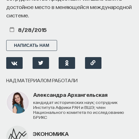
достойное место в меняющейся международной
системе.
НАД МАТЕРИАЛОМ РАБОТАЛИ
8/28/2015
Ивар Максутов
издатель, сооснователь Редакционно-
НАПИСАТЬ НАМ
издательского дома "ПостНаука", религиовед
Ульяна Раведовская
НАД МАТЕРИАЛОМ РАБОТАЛИ
Александра Архангельская
Сения Долгачева
кандидат исторических наук; сотрудник
редактор ПостНауки
Института Африки РАН и ВШЭ; член
Национального комитета по исследованию
БРИКС
ИСКУССТВЕННЫЙ ИНТЕЛЛЕКТ
ЭКОНОМИКА
220 публикаций