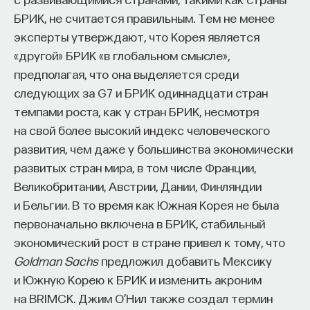
редкая возможность — мыслить на длинной
БРИК, не считается правильным. Тем не менее
дистанции и реально влиять на будущее: на то,
НАПИСАТЬ НАМ
эксперты утверждают, что Корея является
как будет мыслить элита, как будет устроена
«другой» БРИК «в глобальном смысле»,
экономика и как в целом будет разворачиваться
предполагая, что она выделяется среди
общество».
следующих за G7 и БРИК одиннадцати стран
Знание нельзя просто передать
НАД МАТЕРИАЛОМ РАБОТАЛИ
темпами роста, как у стран БРИК, несмотря
на свой более высокий индекс человеческого
Дейдра Макклоски
«Сама проблема гораздо старше, чем может
развития, чем даже у большинства экономически
Distinguished Professor of Economics, History,
показаться. Если преподаватель выдает задание,
развитых стран мира, в том числе Франции,
English, and Communication at the University
студент перепоручает его нейросети, а потом
of Illinois at Chicago
Великобритании, Австрии, Дании, Финляндии
просто приносит готовый текст, это лишь делает
и Бельгии. В то время как Южная Корея не была
ЭКОНОМИКА
старую проблему совсем уж неустранимой.
первоначально включена в БРИК, стабильный
412 публикаций
Но и привычная университетская схема, в которой
экономический рост в стране привел к тому, что
преподаватель что-то рассказал, студент что-то
Goldman Sachs
предложил добавить Мексику
записал, а затем попытался пересказать это
ЭКОНОМИКА
МАРКСИЗМ
ЛИБЕРАЛИЗМ
и Южную Корею к БРИК и изменить акроним
наизусть, тоже почти не оставляет места для
на BRIMCK. Джим О’Нил также создал термин
ЭКОНОМИЧЕСКИЙ РОСТ
СМИТ АДАМ