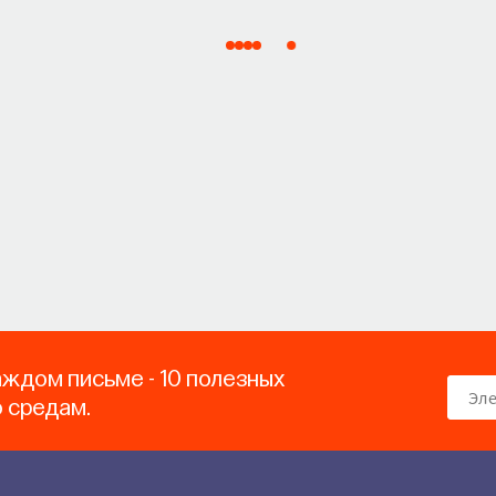
аждом письме - 10 полезных
о средам.