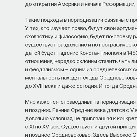
до открытия Америки и начала Реформации, 
— Использовать когнитивно-поведенчес
Такие подходы в периодизации связаны с п
сна
У тех, кто изучает право, будут свои аргумен
схоластику и философию, будет по-своему 
Автор курса:
Михаил Полуэктов
— врач-сом
существует разделение и по географическо
болезней и нейрохирургии Первого МГМУ им.
датой будет падение Константинополя в 1453
медицины сна университетской клинической 
отношения, нередко склонны ставить чуть л
и феодализмом — одним из средневековых 
3/10/2025
ментальность находят следы Средневековья 
до XVIII века и даже сегодня. И тогда Сред
НАД МАТЕРИАЛОМ РАБОТАЛИ
Мне кажется, справедлива та периодизация,
и позднее. Ранние Средние века длятся с V в
Михаил Полуэктов
довольно условная, не привязанная к конкр
кандидат медицинских наук, доцент Пе
с XI по XV век. Существует и другой принцип
и позднее Средневековье. Здесь Высокое С