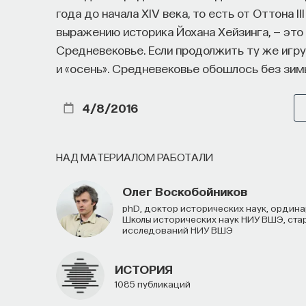
года до начала XIV века, то есть от Оттона I
МЕДИЦИНА
650 публикаций
выражению историка Йохана Хейзинга, — это
Средневековье. Если продолжить ту же игру 
и «осень». Средневековье обошлось без зим
МЕДИЦИНА
СОН
СОМНОЛОГИЯ
БЕ
НАУКА СНА
4/8/2016
НАД МАТЕРИАЛОМ РАБОТАЛИ
Олег Воскобойников
PhD, доктор исторических наук, ординарный профессор Высшей школы экономики, профессор
Школы исторических наук НИУ ВШЭ, ст
исследований НИУ ВШЭ
ИСТОРИЯ
1085 публикаций