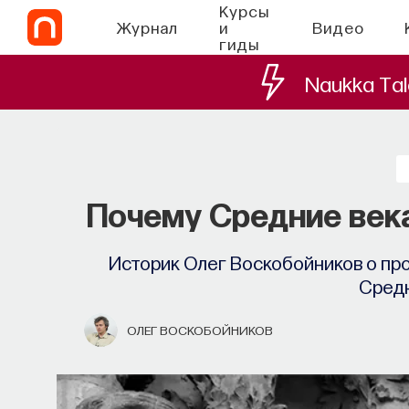
Курсы
Журнал
и
Видео
гиды
Naukka Tal
СО
Наука сна: как у
Почему Средние век
Почти треть жизни мы тратим на со
Историк Олег Воскобойников о пр
при
Средн
МИХАИЛ ПОЛУЭКТОВ
ОЛЕГ ВОСКОБОЙНИКОВ