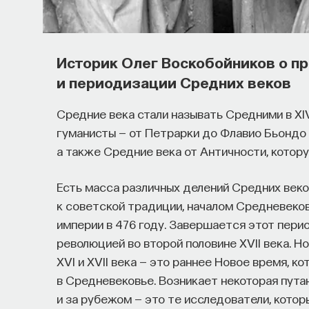
его приручить?
Как устроен самый важный и таинственный п
Историк Олег Воскобойников о п
состояние сна для жизни человека? Что прои
и периодизации Средних веков
мы проходим, какие механизмы задействован
ресурсы восполнялись и мы просыпались от
Средние века стали называть Средними в XIV–
гуманисты — от Петрарки до Флавио Бьондо
Ответы на эти и другие вопросы можно най
а также Средние века от Античности, котор
управлять своим сном»
.
Есть масса различных делений Средних веко
Пройдя этот курс, вы научитесь:
к советской традиции, началом Средневеко
империи в 476 году. Завершается этот пери
— Лучше понимать, что происходит с на
революцией во второй половине XVII века. Н
XVI и XVII века — это раннее Новое время, 
— Заботиться о качестве своего сна
в Средневековье. Возникает некоторая путан
и за рубежом — это те исследователи, котор
— Определять, какими способами можно