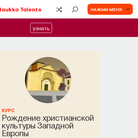
Naukka Talents
НАЖМИ МЕНЯ
узнать
КУРС
Наука сна: как управлять
КУРС
Рождение христианской
своим сном
культуры Западной
Европы
СОХРАНИТЬ КУРС