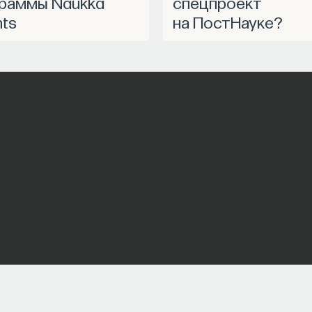
раммы Naukka
спецпроект
nts
на ПостНауке?