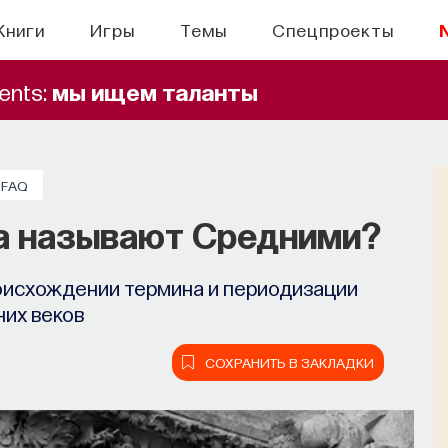
Книги
Игры
Темы
Спецпроекты
ents:
мы ищем таланты
БЫТИЯ
FAQ
правлять своим сном
а называют Средними?
н, но как он работает и можно ли его
оисхождении термина и периодизации
ручить?
их веков
СОХРАНИТЬ В ЗАКЛАДКИ
СОХРАНИТЬ В ЗАКЛАДКИ