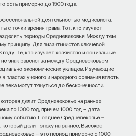
то есть примерно до 1500 года.
кую терапию и другие подходы при нарушениях
рофессиональной деятельностью медиевиста.
ты с точки зрения права. Тот, кто изучает
разделять периоды Средневековья. Между тем
нолог, доцент кафедры нервных
му принципу. Для византинистов ключевой
 И. М. Сеченова, заведующий отделением
 году. Те, кто изучает хозяйство и социальные
больницы № 3.
и не знак равенства между Средневековьем
социально-экономических укладов. Изучающие
НАПИСАТЬ НАМ
в пластах ученого и народного сознания вплоть
ние века могут тянуться до бесконечности.
 которая делит Средневековье на раннее
ека по 1000 год, причем 1000 год — дата
етному событию. Позднее Средневековье —
рвого МГМУ им. И. М. Сеченова
, который делит эпоху на раннее, Высокое
редневековье — это период примерно с 1000