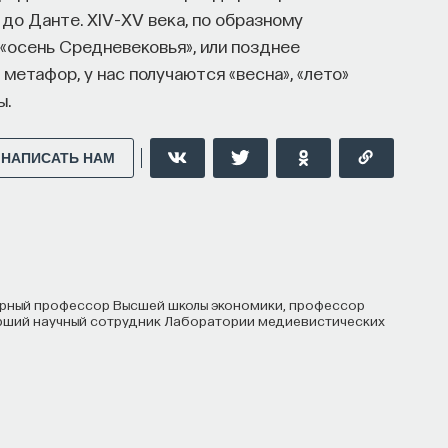
II до Данте. XIV–XV века, по образному
 «осень Средневековья», или позднее
метафор, у нас получаются «весна», «лето»
ы.
ССОННИЦА
ЕСТЕСТВЕННЫЕ НАУКИ
ЖУРНАЛ
НАПИСАТЬ НАМ
арший научный сотрудник Лаборатории медиевистических