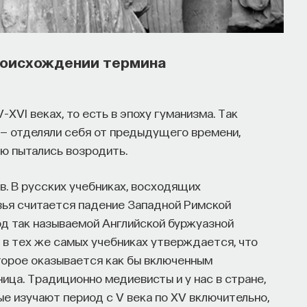
роцесс в организме? Какую роль играет
роисхождении термина
сходит с нами, пока мы спим: какие циклы
ы? Что нужно сделать, чтобы за ночь наши
дохнувшими.
XVI веках, то есть в эпоху гуманизма. Так
 — отделяли себя от предыдущего времени,
ти, записавшись
на курс «Наука сна: как
ую пытались возродить.
в. В русских учебниках, восходящих
вья считается падение Западной Римской
од так называемой Английской буржуазной
ми во сне
о в тех же самых учебниках утверждается, что
которое оказывается как бы включенным
ица. Традиционно медиевисты и у нас в стране,
ые изучают период с V века по XV включительно,
 улучшить свой сон