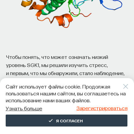
Чтобы понять, что может означать низкий
уровень SGK1, мы решили изучить стресс,
и первым, что мы обнаружили, стало наблюдение,
что в мозге животных, подвергаемых стрессу,
Сайт использует файлы cookie. Продолжая
понижается уровень SGK1. Вторым нашим шагом,
пользоваться нашим сайтом, вы соглашаетесь на
особенно интересным, стала постановка вопроса:
использование нами ваших файлов.
«Что происходит, если уровень SGK1 сам по себе
Зарегистрироваться
Узнать больше
низкий? Имеет ли низкий уровень SGK1 какое-то
значение?» Мы вывели животных с низким
Я СОГЛАСЕН
уровнем SGK1 в мозге, и они оказались очень