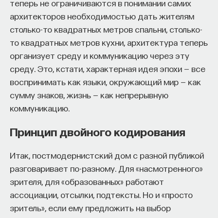
«Мыслить как учёный» — подкаст основателя
теперь не ограничиваются в понимании самих
ПостНауки Ивара Максутова о людях, которые
архитекторов необходимостью дать жителям
меняют мир. В каждом выпуске — разговоры
столько-то квадратных метров спальни, столько-
с исследователями, предпринимателями,
то квадратных метров кухни, архитектура теперь
инвесторами и изобретателями. За десятки
организует среду и коммуникацию через эту
эпизодов Ивар обсудил большие языковые
среду. Это, кстати, характерная идея эпохи — все
модели вместе с Михаилом Бурцевым, цифровые
воспринимать как языки, окружающий мир — как
данные в фармацевтике с Ириной Ефименко,
сумму знаков, жизнь — как непрерывную
агротехнологии с Михаилом Тавером и много
других тем — от коучинга до фармакогенетики.
коммуникацию.
В будущих выпусках их список будет только
Принцип двойного кодирования
расширяться — слушайте подкаст на
YouTube
,
Яндекс Музыке
,
Apple Podcasts
,
VK
и
Spotify
.
Итак, постмодернистский дом с разной публикой
разговаривает по-разному. Для «насмотренного»
6/30/2026
зрителя, для «образованных» работают
ассоциации, отсылки, подтексты. Но и «просто
НАПИСАТЬ НАМ
зритель», если ему предложить на выбор