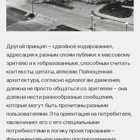
редкая возможность — мыслить на длинной
дистанции и реально влиять на будущее: на то,
как будет мыслить элита, как будет устроена
экономика и как в целом будет разворачиваться
общество».
Другой принцип — «двойное кодирование»,
Знание нельзя просто передать
адресация к разным слоям публики: к массовому
зрителю и к «образованным», способным считать
«Сама проблема гораздо старше, чем может
контексты, цитаты, аллюзии. Полноценная
показаться. Если преподаватель выдает задание,
архитектура, согласно идеологам движения,
студент перепоручает его нейросети, а потом
должна не просто общаться со зрителем — она
просто приносит готовый текст, это лишь делает
должна нести разнообразные сообщения,
старую проблему совсем уж неустранимой.
которые могут быть прочитаны разными
Но и привычная университетская схема, в которой
пользователями. Эта ориентация на потребителя,
преподаватель что-то рассказал, студент что-то
«включение» его с его специальными
записал, а затем попытался пересказать это
потребностями в логику проектирования —
наизусть, тоже почти не оставляет места для
фундаментальное начало постмодернизма.