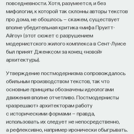
повседневности. Хотя, разумеется, и без
к сложному мышлению. Третья — развитие
мифологии, к которой так склонны авторы текстов
общества, вклад в то, каким оно будет.
про дома, не обошлось — скажем, существует
И четвертая — социальная эффективность,
вполне убедительная критика «мифа Пруитт-
то есть забота о том, как человек будет работать
Айгоу» (этот сюжет с разрушением
за пределами университета и насколько
модернистского жилого комплекса в Сент-Луисе
эффективным окажется в команде и профессии.
был принят Дженксом за конец «новой»
Университет не всегда может точно
архитектуры).
предсказать, какие именно рабочие места ждут
выпускника, но сама эта оптика тоже остается
Утверждение постмодернизма сопровождалось
отдельной идеологией. В зависимости от того,
обильным производством текстов, так что
в какой из этих логик работает университет,
основные принципы обозначены идеологами
у него будут совершенно разные ответы
движения вполне отчетливо. Постмодернисты
на вопрос о целях образования».
«разрешают» архитекторам работу
с историческими формами — правда,
Университет должен строить
использовать их следует не непосредственно,
будущее
а рефлексивно, например иронически обыгрывать.