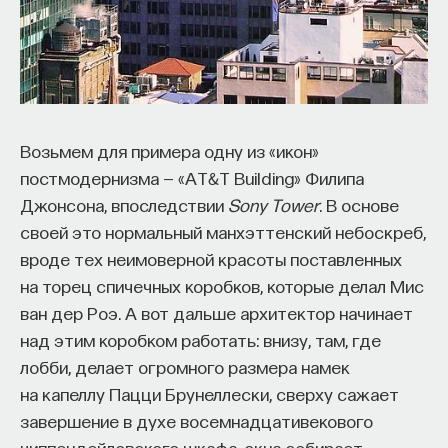
Внеси свой вклад в дело
Возьмем для примера одну из «икон»
просвещения!
постмодернизма — «AT&T Building» Филипа
Джонсона, впоследствии
Sony Tower
. В основе
ПОДДЕРЖАТЬ ПОСТНАУКУ
своей это нормальный манхэттенский небоскреб,
вроде тех неимоверной красоты поставленных
на торец спичечных коробков, которые делал Мис
ван дер Роэ. А вот дальше архитектор начинает
над этим коробком работать: внизу, там, где
лобби, делает огромного размера намек
на капеллу Пацци Брунеллески, сверху сажает
завершение в духе восемнадцативекового
чиппендейловского шкафа, окна собирает