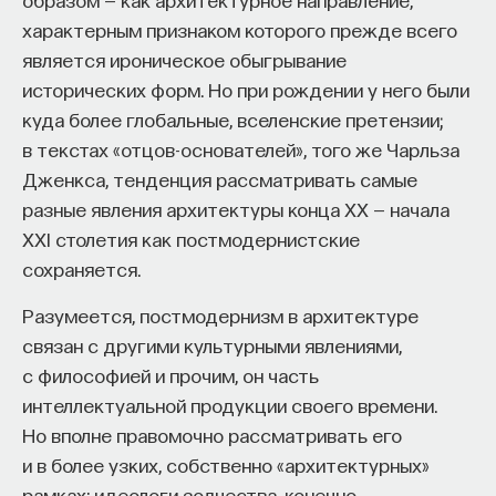
вы занимаетесь биоинформатикой, молекулярной
характерным признаком которого прежде всего
биологией, ИИ или другими наукоемкими
является ироническое обыгрывание
дисциплинами, проект поможет вам найти место
исторических форм. Но при рождении у него были
в командах, меняющих индустрию.
Как стать участником:
куда более глобальные, вселенские претензии;
Заполнить анкету кандидата
в текстах «отцов-основателей», того же Чарльза
Посмотреть текущие вакансии
Дженкса, тенденция рассматривать самые
разные явления архитектуры конца XX — начала
XXI столетия как постмодернистские
Образование работает дольше,
сохраняется.
чем кажется
Разумеется, постмодернизм в архитектуре
«Тема кажется простой: мы определяем цели,
связан с другими культурными явлениями,
движемся к ним — и дальше все должно
с философией и прочим, он часть
работать. Но в реальности с целеполаганием все
интеллектуальной продукции своего времени.
намного сложнее. Проблема не только
Но вполне правомочно рассматривать его
во временном разрыве, когда результат должен
и в более узких, собственно «архитектурных»
проявиться через несколько лет. Ключевой
рамках: идеологи зодчества, конечно,