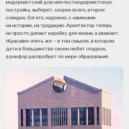
модернистский дом или постмодернистскую
постройку, выберет, скорее всего, второе:
солидно, богато, надежно, с намеками
НАД МАТЕРИАЛОМ РАБОТАЛИ
на историю, на традицию. Архитектор теперь
не просто делает коробку для жизни, а уважает.
Ивар Максутов
«Красиво» опять же — в том смысле, в котором
издатель, сооснователь Редакционно-
издательского дома "ПостНаука", религиовед
дети в большинстве своем любят сладкое,
а рокфор распробуют по мере образования.
Ульяна Раведовская
Сения Долгачева
редактор ПостНауки
ИСКУССТВЕННЫЙ ИНТЕЛЛЕКТ
220 публикаций