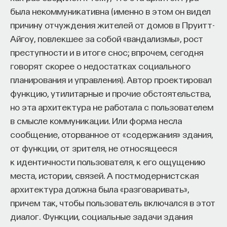
обратился к ИИ, а то, как именно он это делает.
была некоммуникативна (именно в этом он видел
Если воспринимать ИИ просто как помощника,
причину отчуждения жителей от домов в Пруитт-
ресурс или способ сэкономить усилия, студенты
Айгоу, повлекшее за собой «вандализмы», рост
чаще всего лишь снижают когнитивную
преступности и в итоге снос; впрочем, сегодня
нагрузку — а университет вообще не для этого
говорят скорее о недостатках социального
создан. Они некритично делегируют агенту
планирования и управления). Автор проектировал
самые разные задачи и переносят в эту
функцию, утилитарные и прочие обстоятельства,
коммуникацию далеко не лучшие привычки.
но эта архитектура не работала с пользователем
Но если использовать ИИ как сложного
в смысле коммуникации. Или форма несла
собеседника, который заставляет уточнять
сообщение, оторванное от «содержания» здания,
основания, спорить и продумывать собственную
от функции, от зрителя, не относящееся
позицию, тогда студент действительно
к идентичности пользователя, к его ощущению
продвигается. Решающее значение имеет
места, истории, связей. А постмодернистская
не объем общения и не тип задания, а характер
архитектура должна была «разговаривать»,
самой коммуникации».
причем так, чтобы пользователь включался в этот
диалог. Функции, социальные задачи здания