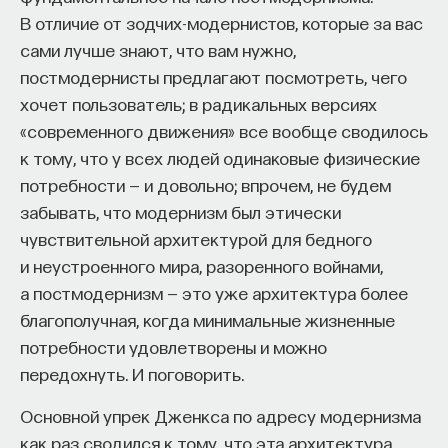
мысли. Знание не передается в готовом виде —
В отличие от зодчих-модернистов, которые за вас
оно формируется. Нам долго казалось, что
сами лучше знают, что вам нужно,
преподаватель может просто хорошо и логично
постмодернисты предлагают посмотреть, чего
изложить материал, а студент — зафиксировать
хочет пользователь; в радикальных версиях
его и затем воспроизвести. Но самый важный
«современного движения» все вообще сводилось
момент происходит потом, когда человек
к тому, что у всех людей одинаковые физические
остается один на один с этим материалом
потребности — и довольно; впрочем, не будем
и пытается что-то с ним сделать. И получается,
забывать, что модернизм был этически
что настоящее образование происходит
чувствительной архитектурой для бедного
не в аудитории, а за ее пределами».
и неустроенного мира, разоренного войнами,
ИИ полезен не как костыль, а как
а постмодернизм — это уже архитектура более
сложный собеседник
благополучная, когда минимальные жизненные
потребности удовлетворены и можно
«Мы не наказываем студентов за использование
передохнуть. И поговорить.
ИИ, потому что сам факт его использования еще
Основной упрек Дженкса по адресу модернизма
ничего не объясняет. Важно не то, что студент
как раз сводился к тому, что эта архитектура