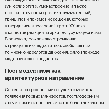
собственное будущее, почему результаты
или, если хотите, умонастроение, а также
образования раскрываются на длинной дистанции,
соответствующая практика, сумма зданий,
и что на самом деле должен уметь студент,
принципов и приемов их решения, которые
выходящий в сложный и быстро меняющийся мир.
утвердились в последней трети XX века
в качестве реакции на архитектуру модернизма.
А еще — почему ИИ не стоит просто запрещать,
В основе здесь лежало стремление
как использовать его для диалога, и зачем
к преодолению недостатков, свойственных,
университету учить не только знаниям, но и самой
по мнению идеологов движения, самой природе
практике мышления и коммуникации.
модернистского зодчества.
Постмодернизм как
Основатель ПостНауки Ивар Максутов запускает
архитектурное направление
проект Naukka Talents.
Это глобальная экосистема для поиска и найма
Сегодня, по прошествии полувека с момента
STEM-специалистов (Science, Technology,
появления первых манифестов, постмодернизм
Engineering, Mathematics) в самые амбициозные
«по умолчанию» воспринимается более локальным
Deep-Tech и Biotech проекты по всему миру. Если
образом — как архитектурное направление,