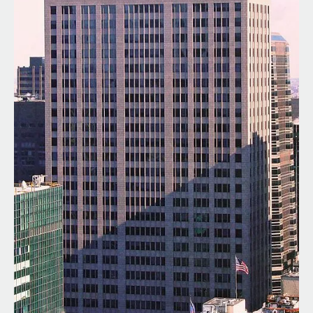
ИСКУССТВЕННЫЙ ИНТЕЛЛЕКТ
УНИВЕРСИТЕТ
АКАДЕМИЧЕСКАЯ СРЕДА
ОБУЧЕНИЕ
НЕЙРОСЕТЕВЫЕ АРХИТЕКТУРЫ
СТРОИТЕЛИ БУДУЩЕГО
ПАРТНЁР ПРОЕКТА
Что такое партнёрский материал?