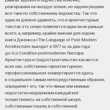
эффект образования не раскрывается в тот
реагировали на «воздух эпохи», но задачи решали
момент, когда выпускник выходит на работу, —
все-таки по собственному ведомству. Так что
тогда все только начинается. Дальше человек
едва ли должно удивлять, что в архитектурных
адаптируется и еще много лет пользуется тем,
текстах это слово появляется едва ли не раньше
что получил в университете. Если задуматься, как
всего, а, например, крайне важная для зодчих
долго он опирается на свое первое образование,
книга Дженкса «The Language of Post-Modern
речь идет не о нескольких годах,
Architecture» выходит в 1977-м, за два года
а о десятилетиях».
до «La Condition postmoderne» Лиотара.
Архитектура и градостроительство касаются
У университета четыре цели
всех нас, собственно «архитектурное»,
«профессиональное» конвертируется здесь
«Мы выделили четыре идеологии образования.
в социальное самым непосредственным образом,
Первая — развитие и трансляция
определяет его, так что явные или мнимые
дисциплинарного знания, где в центре находится
недостатки модернизма каждый мог
само знание, а не человек и не рынок труда.
почувствовать на собственной шкуре,
Вторая — формирование определенного типа
собственным глазом, в собственной
человека, например человека, способного