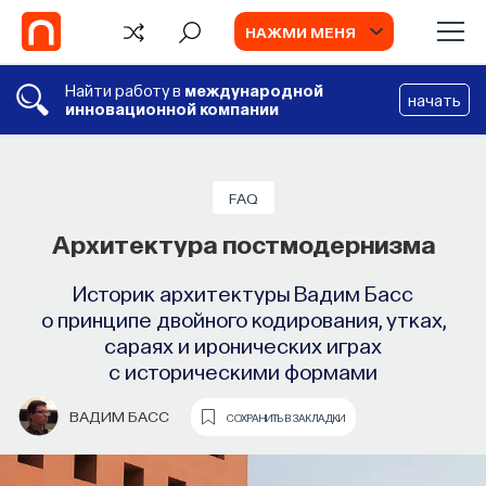
НАЖМИ МЕНЯ
Найти работу в
международной
начать
инновационной компании
FAQ
Архитектура постмодернизма
Историк архитектуры Вадим Басс
о принципе двойного кодирования, утках,
сараях и иронических играх
с историческими формами
ВАДИМ БАСС
СОХРАНИТЬ В ЗАКЛАДКИ
TV
ИИ в университете, цели