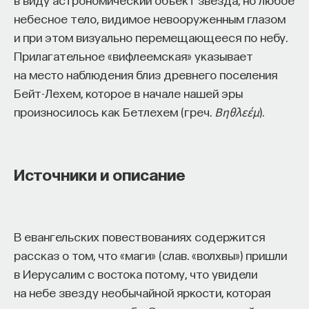
собственное будущее, почему результаты
небесное тело, видимое невооруженным глазом
образования раскрываются на длинной дистанции,
и при этом визуально перемещающееся по небу.
и что на самом деле должен уметь студент,
Прилагательное «вифлеемская» указывает
выходящий в сложный и быстро меняющийся мир.
на место наблюдения близ древнего поселения
Бейт-Лехем, которое в начале нашей эры
А еще — почему ИИ не стоит просто запрещать,
произносилось как Бетлехем (греч.
Βηθλεέμ
).
как использовать его для диалога, и зачем
университету учить не только знаниям, но и самой
практике мышления и коммуникации.
Источники и описание
Основатель ПостНауки Ивар Максутов запускает
проект Naukka Talents.
В евангельских повествованиях содержится
Это глобальная экосистема для поиска и найма
рассказ о том, что «маги» (слав. «волхвы») пришли
STEM-специалистов (Science, Technology,
в Иерусалим с востока потому, что увидели
Engineering, Mathematics) в самые амбициозные
на небе звезду необычайной яркости, которая
Deep-Tech и Biotech проекты по всему миру. Если