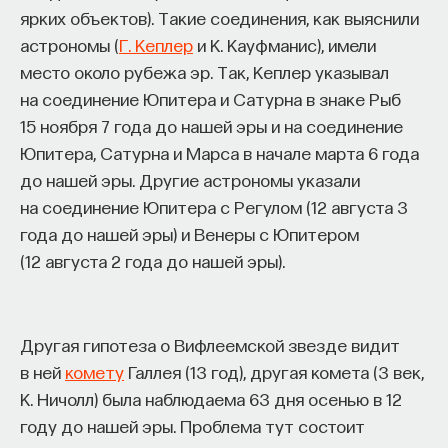
«Мыслить как учёный» — подкаст основателя
ярких объектов). Такие соединения, как выяснили
ПостНауки Ивара Максутова о людях, которые
астрономы (
Г. Кеплер
и К. Кауфманис), имели
меняют мир. В каждом выпуске — разговоры
место около рубежа эр. Так, Кеплер указывал
с исследователями, предпринимателями,
на соединение Юпитера и Сатурна в знаке Рыб
инвесторами и изобретателями. За десятки
эпизодов Ивар обсудил большие языковые
15 ноября 7 года до нашей эры и на соединение
модели вместе с Михаилом Бурцевым, цифровые
Юпитера, Сатурна и Марса в начале марта 6 года
данные в фармацевтике с Ириной Ефименко,
до нашей эры. Другие астрономы указали
агротехнологии с Михаилом Тавером и много
на соединение Юпитера с Регулом (12 августа 3
других тем — от коучинга до фармакогенетики.
года до нашей эры) и Венеры с Юпитером
В будущих выпусках их список будет только
(12 августа 2 года до нашей эры).
расширяться — слушайте подкаст на
YouTube
,
Яндекс Музыке
,
Apple Podcasts
,
VK
и
Spotify
.
Другая гипотеза о Вифлеемской звезде видит
6/30/2026
в ней
комету
Галлея (13 год), другая комета (3 век,
К. Ничолл) была наблюдаема 63 дня осенью в 12
НАПИСАТЬ НАМ
году до нашей эры. Проблема тут состоит