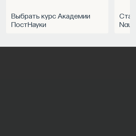
Выбрать курс Академии
Станьте частью программы
ПостНауки
Nauk