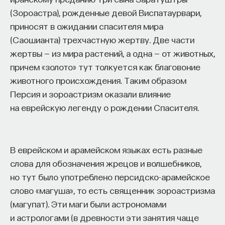
мысли. Знание не передается в готовом виде —
(Зороастра), рожденные девой Виспатаурвари,
оно формируется. Нам долго казалось, что
приносят в ожидании спасителя мира
преподаватель может просто хорошо и логично
(Саошианта) трехчастную жертву. Две части
изложить материал, а студент — зафиксировать
жертвы — из мира растений, а одна — от животных,
его и затем воспроизвести. Но самый важный
причем «золото» тут толкуется как благовоние
момент происходит потом, когда человек
животного происхождения. Таким образом
остается один на один с этим материалом
Персия и зороастризм оказали влияние
и пытается что-то с ним сделать. И получается,
на еврейскую легенду о рождении Спасителя.
что настоящее образование происходит
не в аудитории, а за ее пределами».
ИИ полезен не как костыль, а как
В еврейском и арамейском языках есть разные
сложный собеседник
слова для обозначения жрецов и волшебников,
но тут было употреблено персидско-арамейское
«Мы не наказываем студентов за использование
слово «магуша», то есть священник зороастризма
ИИ, потому что сам факт его использования еще
(магупат). Эти маги были астрономами
ничего не объясняет. Важно не то, что студент
и астрологами (в древности эти занятия чаще