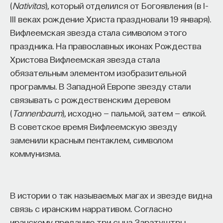
редкая возможность — мыслить на длинной
(
Nativitas
), который отделился от Богоявления (в I–
дистанции и реально влиять на будущее: на то,
III веках рождение Христа праздновали 19 января).
как будет мыслить элита, как будет устроена
Вифлеемская звезда стала символом этого
экономика и как в целом будет разворачиваться
праздника. На православных иконах Рождества
общество».
Христова Вифлеемская звезда стала
обязательным элементом изобразительной
Знание нельзя просто передать
программы. В Западной Европе звезду стали
связывать с рождественским деревом
«Сама проблема гораздо старше, чем может
(
Tannenbaum
), исходно — пальмой, затем — елкой.
показаться. Если преподаватель выдает задание,
В советское время Вифлеемскую звезду
студент перепоручает его нейросети, а потом
заменили красным пентаклем, символом
просто приносит готовый текст, это лишь делает
коммунизма.
старую проблему совсем уж неустранимой.
Но и привычная университетская схема, в которой
преподаватель что-то рассказал, студент что-то
В истории о так называемых магах и звезде видна
записал, а затем попытался пересказать это
связь с иранским нарративом. Согласно
наизусть, тоже почти не оставляет места для
иранскому преданию три сына Заратуштры