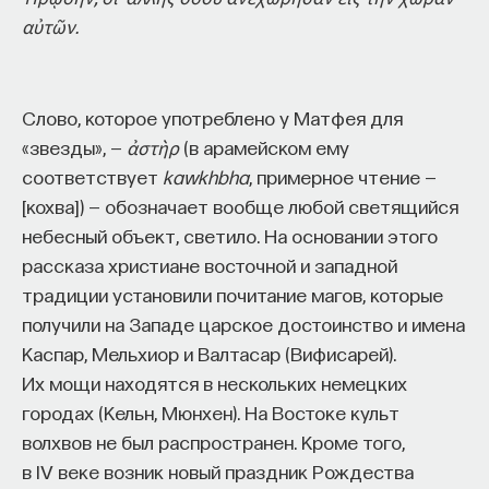
«Есть представление о том, что университеты
αὐτῶν.
готовят элиту, и отсюда возникает образ сложно
мыслящего, сложно устроенного человека.
Но здесь возникает и другой, гораздо более
Слово, которое употреблено у Матфея для
трудный вопрос: кто вообще формирует
«звезды», —
ἀστὴρ
(в арамейском ему
целеполагание университета и кто задает тот
соответствует
kawkhbha
, примерное чтение —
смысл, на который он работает? Мне кажется,
[кохва]) — обозначает вообще любой светящийся
университет способен быть субъектом —
небесный объект, светило. На основании этого
не просто выполнять внешний заказ,
рассказа христиане восточной и западной
а самостоятельно выбирать, на какое будущее
традиции установили почитание магов, которые
он работает. У него должна быть собственная
получили на Западе царское достоинство и имена
позиция: сначала определить, какое будущее
Каспар, Мельхиор и Валтасар (Вифисарей).
он хочет создавать, а затем разворачивать это
Их мощи находятся в нескольких немецких
в своей деятельности. Когда университет
городах (Кельн, Мюнхен). На Востоке культ
работает только под заказ, он занимает совсем
волхвов не был распространен. Кроме того,
другую роль. У классического университета есть
в IV веке возник новый праздник Рождества