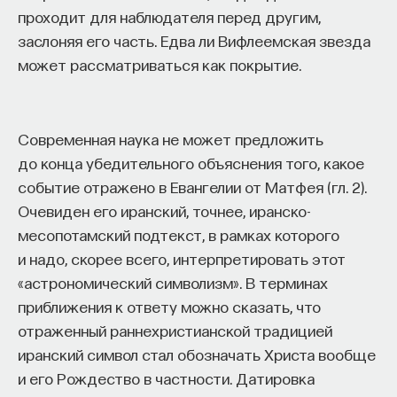
проходит для наблюдателя перед другим,
заслоняя его часть. Едва ли Вифлеемская звезда
ИСКУССТВЕННЫЙ ИНТЕЛЛЕКТ
УНИВЕРСИТЕТ
может рассматриваться как покрытие.
АКАДЕМИЧЕСКАЯ СРЕДА
ОБУЧЕНИЕ
НЕЙРОСЕТЕВЫЕ АРХИТЕКТУРЫ
Современная наука не может предложить
СТРОИТЕЛИ БУДУЩЕГО
до конца убедительного объяснения того, какое
событие отражено в Евангелии от Матфея (гл. 2).
Очевиден его иранский, точнее, иранско-
месопотамский подтекст, в рамках которого
ПАРТНЁР ПРОЕКТА
и надо, скорее всего, интерпретировать этот
«астрономический символизм». В терминах
приближения к ответу можно сказать, что
отраженный раннехристианской традицией
Что такое партнёрский материал?
иранский символ стал обозначать Христа вообще
и его Рождество в частности. Датировка