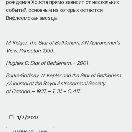
рождения Христа прямо зависит от нескольких
событий, основным из которых остается
Вифлеемская звезда.
Внеси свой вклад в дело
M. Kidger. The Star of Bethlehem. AN Astronomer’s
просвещения!
View. Princeton, 1999.
Hughes D. Star of Bethlehem. — 2001.
ПОДДЕРЖАТЬ ПОСТНАУКУ
Burke-Gaffney W. Kepler and the Star of Bethlehem
//Journal of the Royal Astronomical Society
of Canada. — 1937. — Т. 31. — С. 417.
1/7/2017