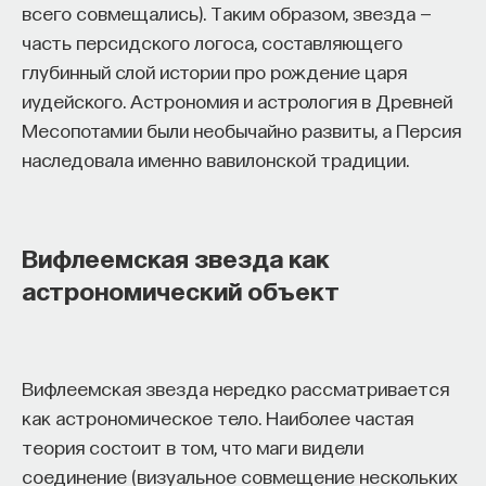
обратился к ИИ, а то, как именно он это делает.
всего совмещались). Таким образом, звезда —
Если воспринимать ИИ просто как помощника,
часть персидского логоса, составляющего
ресурс или способ сэкономить усилия, студенты
глубинный слой истории про рождение царя
чаще всего лишь снижают когнитивную
иудейского. Астрономия и астрология в Древней
нагрузку — а университет вообще не для этого
Месопотамии были необычайно развиты, а Персия
создан. Они некритично делегируют агенту
наследовала именно вавилонской традиции.
самые разные задачи и переносят в эту
коммуникацию далеко не лучшие привычки.
Но если использовать ИИ как сложного
Вифлеемская звезда как
собеседника, который заставляет уточнять
астрономический объект
основания, спорить и продумывать собственную
позицию, тогда студент действительно
продвигается. Решающее значение имеет
не объем общения и не тип задания, а характер
Вифлеемская звезда нередко рассматривается
самой коммуникации».
как астрономическое тело. Наиболее частая
теория состоит в том, что маги видели
соединение (визуальное совмещение нескольких