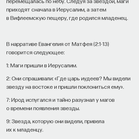
перемещалась по небу. Следуя за звездой, маги
вы занимаетесь биоинформатикой, молекулярной
приходят сначала в Иерусалим, а затем
биологией, ИИ или другими наукоемкими
в Вифлеемскую пещеру, где родился младенец.
дисциплинами, проект поможет вам найти место
в командах, меняющих индустрию.
Как стать участником:
Заполнить анкету кандидата
В нарративе Евангелия от Матфея (2:1-13)
Посмотреть текущие вакансии
говорится следующее:
1: Маги пришли в Иерусалим.
Образование работает дольше,
чем кажется
2: Они спрашивали: «Где царь иудеев? Мы видели
звезду на востоке и пришли поклониться ему».
«Тема кажется простой: мы определяем цели,
7: Ирод испугался и тайно разузнал у магов
движемся к ним — и дальше все должно
о времени появления звезды.
работать. Но в реальности с целеполаганием все
намного сложнее. Проблема не только
9: Звезда, которую они видели, привела
во временном разрыве, когда результат должен
их к младенцу.
проявиться через несколько лет. Ключевой