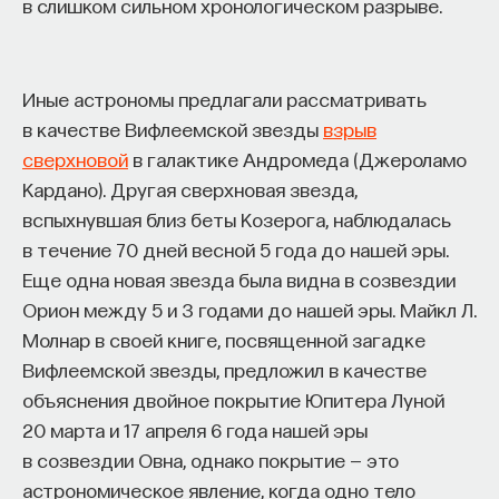
в слишком сильном хронологическом разрыве.
НАД МАТЕРИАЛОМ РАБОТАЛИ
Иные астрономы предлагали рассматривать
в качестве Вифлеемской звезды
взрыв
Ивар Максутов
сверхновой
в галактике Андромеда (Джероламо
издатель, сооснователь Редакционно-
издательского дома "ПостНаука", религиовед
Кардано). Другая сверхновая звезда,
вспыхнувшая близ беты Козерога, наблюдалась
Ульяна Раведовская
в течение 70 дней весной 5 года до нашей эры.
Еще одна новая звезда была видна в созвездии
Орион между 5 и 3 годами до нашей эры. Майкл Л.
Молнар в своей книге, посвященной загадке
Сения Долгачева
Вифлеемской звезды, предложил в качестве
редактор ПостНауки
объяснения двойное покрытие Юпитера Луной
20 марта и 17 апреля 6 года нашей эры
в созвездии Овна, однако покрытие — это
ИСКУССТВЕННЫЙ ИНТЕЛЛЕКТ
220 публикаций
астрономическое явление, когда одно тело