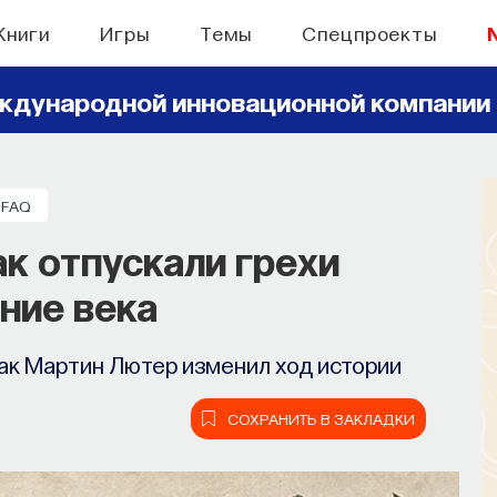
Книги
Игры
Темы
Спецпроекты
ждународной инновационной компании
БЫТИЯ
FAQ
ронами: вещества,
ак отпускали грехи
равляют нами
ние века
ии, внимание, воля связаны с передачей
как Мартин Лютер изменил ход истории
нейромедиаторов?
СОХРАНИТЬ В ЗАКЛАДКИ
СОХРАНИТЬ В ЗАКЛАДКИ