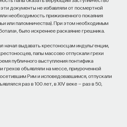
о эти документы не избавляли от посмертной
логий
няли необходимость прижизненного покаяния
мьи или паломничества). При этом необходимым
и эмоций с активностью нейромедиаторов мозга
ботала», было искреннее раскаяние грешника.
иологических наук, профессор кафедры
л начал выдавать крестоносцам индульгенции,
кого факультета МГУ им. М.В. Ломоносова
рестоносцев, папы массово отпускали грехи
время публичного выступления понтифика
НАПИСАТЬ НАМ
ии грехов объявляли на мессе, приуроченной
 посетившим Рим и исповедовавшимся, отпускали
являлся раз в 100 лет, в XIV веке — раз в 50,
В. Ломоносова, специалист в области физиологии мозга