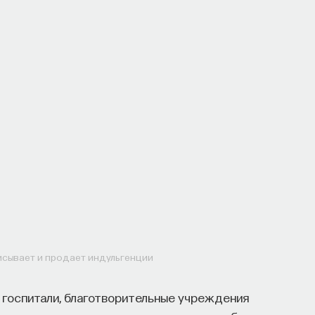
ЕСТЕСТВЕННЫЕ НАУКИ
ЖУРНАЛ
исывает и продает индульгенции
 госпитали, благотворительные учреждения