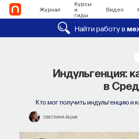
Курсы
Журнал
и
Видео
гиды
Найти работу в
ме
СО
Химия между ней
Индульгенция: к
которые уп
в Сред
Как наши память, потребности, эмоц
Кто мог получить индульгенцию и 
сигналов от 
СВЕТЛАНА ЯЦЫК
ВЯЧЕСЛАВ ДУБЫНИН