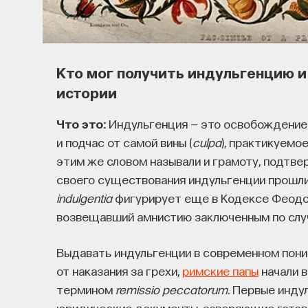
Как наши память, потребности, э
с передачей сигналов от нейром
Кто мог получить индульгенцию 
Как устроена наша нервная система на стру
истории
В чем состоит роль нейромедиаторов при у
процессами? Как появляются зависимость, у
Что это:
Индульгенция — это освобождение 
Каково воздействие на работу мозга гормон
и подчас от самой вины (
culpa
), практикуемо
этим же словом называли и грамоту, подтв
Ответы на эти и другие вопросы можно най
своего существования индульгенции прошли
нейронами: вещества, которые управляют на
indulgentia
фигурирует еще в Кодексе Феодоси
возвещавший амнистию заключенным по случ
Пройдя этот курс, вы научитесь:
Выдавать индульгенции в современном пони
— Ориентироваться в общих принципах
от наказания за грехи,
римские папы
начали в
термином
remissio peccatorum
. Первые инду
— Разбираться в биохимических процес
юридические документы, заверяющие готов