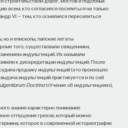
ся строительством дорог, мостов и подобных
ию всем, кто согласился поселиться на только
андр VI — тем, кто осмелился переселиться
, но и епископы, папские легаты
роме того, существовали священники,
анением индульгенций. Их называли
привели к дискредитации индульгенций. После
судила продажу индульгенций (это произошло
 выдача индульгенций практикуется и по сей
ulgentiarum Doctrina
(«Учение об индульгенциях»),
ого знания характерно понимание
лное отпущение грехов, который можно
 термина, которое в современной историографии