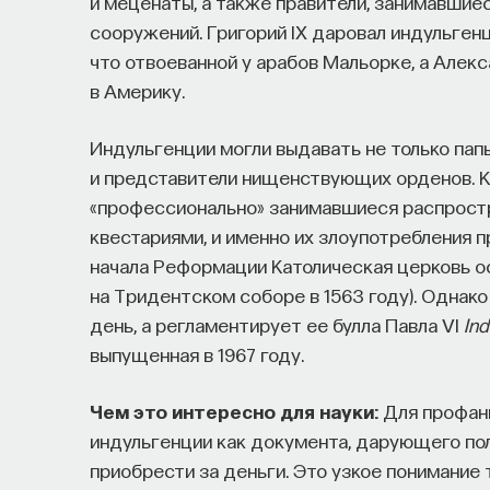
и меценаты, а также правители, занимавшие
сооружений. Григорий IX даровал индульгенц
что отвоеванной у арабов Мальорке, а Алекс
в Америку.
Индульгенции могли выдавать не только папы
и представители нищенствующих орденов. К
«профессионально» занимавшиеся распростр
квестариями, и именно их злоупотребления 
начала Реформации Католическая церковь о
на Тридентском соборе в 1563 году). Однако
день, а регламентирует ее булла Павла VI
Ind
выпущенная в 1967 году.
Чем это интересно для науки:
Для профанн
индульгенции как документа, дарующего по
приобрести за деньги. Это узкое понимание