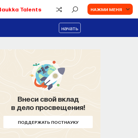
Naukka Talents
НАЖМИ МЕНЯ
начать
Внеси свой вклад
КУРС
в дело просвещения!
Химия между
нейронами: вещества,
ПОДДЕРЖАТЬ ПОСТНАУКУ
которые управляют нами