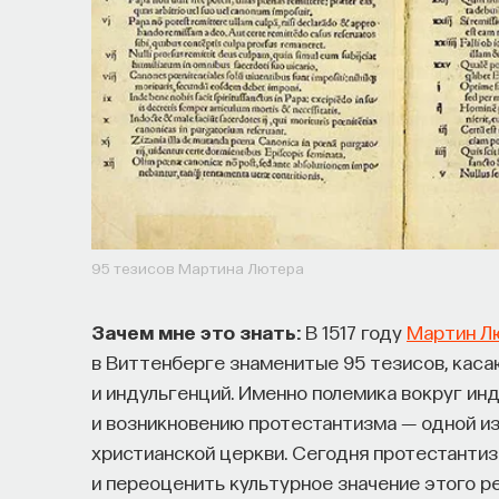
95 тезисов Мартина Лютера
Зачем мне это знать:
В 1517 году
Мартин Л
в Виттенберге знаменитые 95 тезисов, кас
и индульгенций. Именно полемика вокруг ин
и возникновению протестантизма ― одной и
христианской церкви. Сегодня протестанти
и переоценить культурное значение этого р