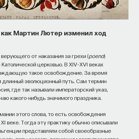
моции, внимание, воля связаны
едиаторов?
и как Мартин Лютер изменил ход
ктурном, клеточном и молекулярном уровнях?
правлении психическими и физическими
томление, состояние эйфории или азарта?
верующего от наказания за грехи (
poena
)
ов, иммунной системы?
е Католической церковью. В XIV–XVI веках
ерждающую такое освобождение. За время
ти, записавшись
на курс «Химия между
 длинный эволюционный путь. Сам термин
ми»
я, где так называли императорский указ,
аю какого-нибудь значимого праздника.
мании этого слова, то есть освобождения
 работы нашего организма
 XI веке. Тогда эту практику обычно описывали
льгенции представляли собой своеобразные
сах мозга
ность папы оказать верующим заступничество