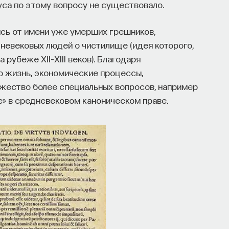
уса по этому вопросу не существовало.
ись от имени уже умерших грешников,
невековых людей о чистилище (идея которого,
рубеже XII–XIII веков). Благодаря
 жизнь, экономические процессы,
ожество более специальных вопросов, например
е» в средневековом каноническом праве.