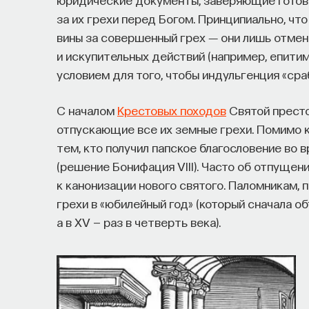
за их грехи перед Богом. Принципиально, чт
— Понимать причины нейро- и психопато
вины за совершенный грех ― они лишь отме
и искупительных действий (например, епити
— Осознавать связь своего поведения 
условием для того, чтобы индульгенция «сра
Автор курса:
Вячеслав Дубынин
— доктор б
С началом
Крестовых походов
Святой престо
физиологии человека и животных биологичес
отпускающие все их земные грехи. Помимо к
тем, кто получил папское благословение во 
3/10/2025
(решение Бонифация VIII). Часто об отпущен
к канонизации нового святого. Паломникам,
НАД МАТЕРИАЛОМ РАБОТАЛИ
грехи в «юбилейный год» (который сначала объ
а в XV — раз в четверть века).
Вячеслав Дубынин
доктор биологических наук, профессор кафедры физиологии человека и животных
биологического факультета МГУ им. М. 