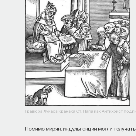
БИОЛОГИЯ
1297 публикаций
БИОЛОГИЯ
МОЗГ
НЕЙРОФИЗИОЛОГИЯ
ХИМИЯ МЕЖДУ НЕЙРОНАМИ
Гравюра Лукаса Кранаха Cт. Папа как Антихрист подп
Помимо мирян, индульгенции могли получать