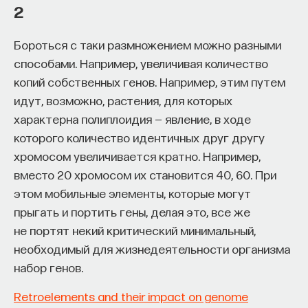
2
эффект образования не раскрывается в тот
момент, когда выпускник выходит на работу, —
Бороться с таки размножением можно разными
тогда все только начинается. Дальше человек
способами. Например, увеличивая количество
адаптируется и еще много лет пользуется тем,
копий собственных генов. Например, этим путем
что получил в университете. Если задуматься, как
идут, возможно, растения, для которых
долго он опирается на свое первое образование,
характерна полиплоидия — явление, в ходе
речь идет не о нескольких годах,
которого количество идентичных друг другу
а о десятилетиях».
хромосом увеличивается кратно. Например,
У университета четыре цели
вместо 20 хромосом их становится 40, 60. При
этом мобильные элементы, которые могут
«Мы выделили четыре идеологии образования.
прыгать и портить гены, делая это, все же
Первая — развитие и трансляция
не портят некий критический минимальный,
дисциплинарного знания, где в центре находится
необходимый для жизнедеятельности организма
само знание, а не человек и не рынок труда.
набор генов.
Вторая — формирование определенного типа
Retroelements and their impact on genome
человека, например человека, способного