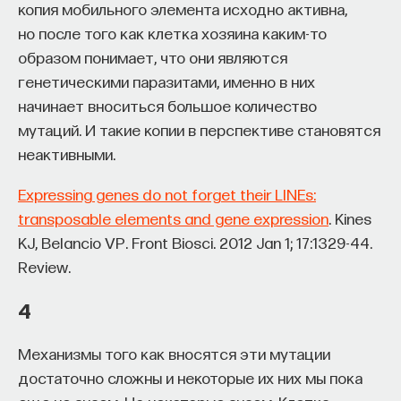
копия мобильного элемента исходно активна,
«Есть представление о том, что университеты
но после того как клетка хозяина каким-то
готовят элиту, и отсюда возникает образ сложно
образом понимает, что они являются
мыслящего, сложно устроенного человека.
генетическими паразитами, именно в них
Но здесь возникает и другой, гораздо более
начинает вноситься большое количество
трудный вопрос: кто вообще формирует
мутаций. И такие копии в перспективе становятся
целеполагание университета и кто задает тот
неактивными.
смысл, на который он работает? Мне кажется,
университет способен быть субъектом —
Expressing genes do not forget their LINEs:
не просто выполнять внешний заказ,
transposable elements and gene expression
. Kines
а самостоятельно выбирать, на какое будущее
KJ, Belancio VP. Front Biosci. 2012 Jan 1; 17:1329-44.
он работает. У него должна быть собственная
Review.
позиция: сначала определить, какое будущее
он хочет создавать, а затем разворачивать это
4
в своей деятельности. Когда университет
Механизмы того как вносятся эти мутации
работает только под заказ, он занимает совсем
достаточно сложны и некоторые их них мы пока
другую роль. У классического университета есть