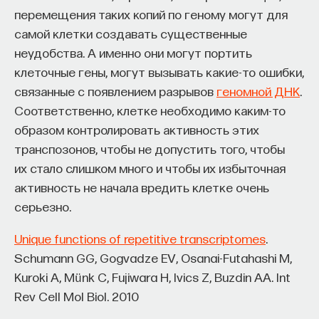
вы занимаетесь биоинформатикой, молекулярной
перемещения таких копий по геному могут для
биологией, ИИ или другими наукоемкими
самой клетки создавать существенные
дисциплинами, проект поможет вам найти место
неудобства. А именно они могут портить
в командах, меняющих индустрию.
клеточные гены, могут вызывать какие-то ошибки,
Как стать участником:
связанные с появлением разрывов
геномной ДНК
.
Заполнить анкету кандидата
Посмотреть текущие вакансии
Соответственно, клетке необходимо каким-то
образом контролировать активность этих
транспозонов, чтобы не допустить того, чтобы
Образование работает дольше,
их стало слишком много и чтобы их избыточная
чем кажется
активность не начала вредить клетке очень
серьезно.
«Тема кажется простой: мы определяем цели,
движемся к ним — и дальше все должно
Unique functions of repetitive transcriptomes
.
работать. Но в реальности с целеполаганием все
Schumann GG, Gogvadze EV, Osanai-Futahashi M,
намного сложнее. Проблема не только
Kuroki A, Münk C, Fujiwara H, Ivics Z, Buzdin AA. Int
во временном разрыве, когда результат должен
Rev Cell Mol Biol. 2010
проявиться через несколько лет. Ключевой