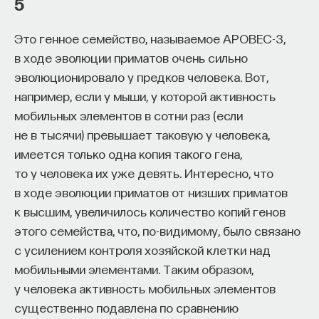
5
обратился к ИИ, а то, как именно он это делает.
Если воспринимать ИИ просто как помощника,
Это генное семейство, называемое APOBEC-3,
ресурс или способ сэкономить усилия, студенты
в ходе эволюции приматов очень сильно
чаще всего лишь снижают когнитивную
эволюционировало у предков человека. Вот,
нагрузку — а университет вообще не для этого
например, если у мыши, у которой активность
создан. Они некритично делегируют агенту
мобильных элементов в сотни раз (если
самые разные задачи и переносят в эту
не в тысячи) превышает таковую у человека,
коммуникацию далеко не лучшие привычки.
имеется только одна копия такого гена,
Но если использовать ИИ как сложного
то у человека их уже девять. Интересно, что
собеседника, который заставляет уточнять
в ходе эволюции приматов от низших приматов
основания, спорить и продумывать собственную
к высшим, увеличилось количество копий генов
позицию, тогда студент действительно
этого семейства, что, по-видимому, было связано
продвигается. Решающее значение имеет
с усилением контроля хозяйской клетки над
не объем общения и не тип задания, а характер
мобильными элементами. Таким образом,
самой коммуникации».
у человека активность мобильных элементов
существенно подавлена по сравнению