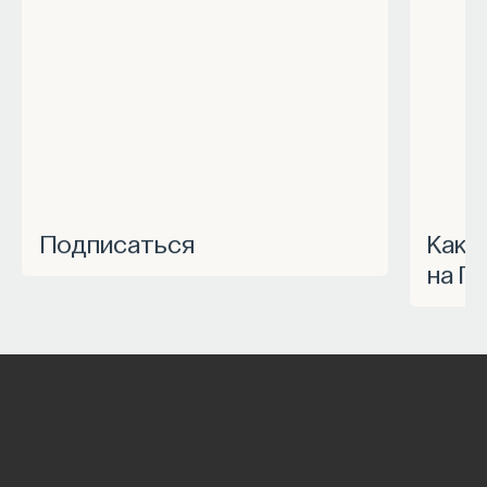
Подписаться
Как запустить спецпроект
на П