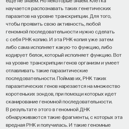
еще не знаем. Но некоторые знаем. Клетка
редкая возможность — мыслить на длинной
научается распознавать таких генетических
дистанции и реально влиять на будущее: на то,
паразитов на уровне транскрипции. Для того,
как будет мыслить элита, как будет устроена
чтобы проявить свою активность, любой
экономика и как в целом будет разворачиваться
геномной последовательности нужно сделать
общество».
с себя РНК-копию. И эта РНК-копия уже затем
Знание нельзя просто передать
либо сама исполняет какую-то функцию, либо
кодирует белок, который исполняет функцию. Вот
«Сама проблема гораздо старше, чем может
на уровне транскрипции генов организм и умеет
показаться. Если преподаватель выдает задание,
отлавливать такие паразитические
студент перепоручает его нейросети, а потом
последовательности. Поймав их, РНК таких
просто приносит готовый текст, это лишь делает
паразитических генов нарезается на множество
старую проблему совсем уж неустранимой.
коротеньких зондов, при помощи которых идет
Но и привычная университетская схема, в которой
сканирование геномной последовательности.
преподаватель что-то рассказал, студент что-то
В результате этого в геномной ДНК
записал, а затем попытался пересказать это
обнаруживаются такие фрагменты, с которых эта
наизусть, тоже почти не оставляет места для
вредная РНК и получилась. И такие геномные