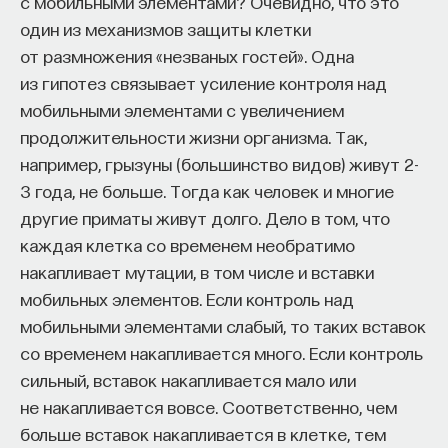
с мобильными элементами? Очевидно, что это
один из механизмов защиты клетки
от размножения «незваных гостей». Одна
НАД МАТЕРИАЛОМ РАБОТАЛИ
из гипотез связывает усиление контроля над
мобильными элементами с увеличением
Ивар Максутов
продолжительности жизни организма. Так,
издатель, сооснователь Редакционно-
издательского дома "ПостНаука", религиовед
например, грызуны (большинство видов) живут 2-
3 года, не больше. Тогда как человек и многие
Ульяна Раведовская
другие приматы живут долго. Дело в том, что
каждая клетка со временем необратимо
накапливает мутации, в том числе и вставки
мобильных элементов. Если контроль над
Сения Долгачева
мобильными элементами слабый, то таких вставок
редактор ПостНауки
со временем накапливается много. Если контроль
сильный, вставок накапливается мало или
не накапливается вовсе. Соответственно, чем
ИСКУССТВЕННЫЙ ИНТЕЛЛЕКТ
больше вставок накапливается в клетке, тем
220 публикаций