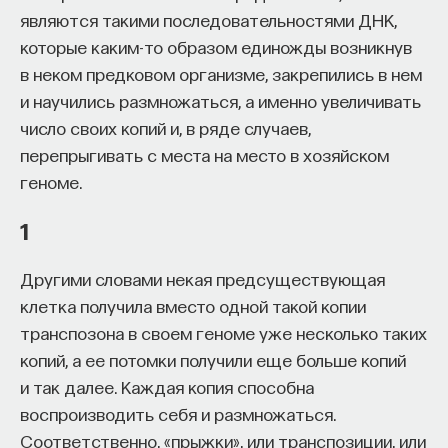
являются такими последовательностями ДНК,
собственное будущее, почему результаты
которые каким-то образом единожды возникнув
образования раскрываются на длинной дистанции,
в неком предковом организме, закрепились в нем
и что на самом деле должен уметь студент,
и научились размножаться, а именно увеличивать
выходящий в сложный и быстро меняющийся мир.
число своих копий и, в ряде случаев,
А еще — почему ИИ не стоит просто запрещать,
перепрыгивать с места на место в хозяйском
как использовать его для диалога, и зачем
геноме.
университету учить не только знаниям, но и самой
1
практике мышления и коммуникации.
Другими словами некая предсуществующая
Основатель ПостНауки Ивар Максутов запускает
клетка получила вместо одной такой копии
проект Naukka Talents.
транспозона в своем геноме уже несколько таких
копий, а ее потомки получили еще больше копий
Это глобальная экосистема для поиска и найма
STEM-специалистов (Science, Technology,
и так далее. Каждая копия способна
Engineering, Mathematics) в самые амбициозные
воспроизводить себя и размножаться.
Deep-Tech и Biotech проекты по всему миру. Если
Соответственно, «прыжки», или транспозиции, или