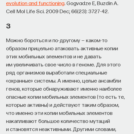
evolution and functioning
. Gogvadze E, Buzdin A.
к сложному мышлению. Третья — развитие
Cell Mol Life Sci. 2009 Dec; 66(23): 3727-42.
общества, вклад в то, каким оно будет.
И четвертая — социальная эффективность,
3
то есть забота о том, как человек будет работать
за пределами университета и насколько
Можно бороться и по-другому — каком-то
эффективным окажется в команде и профессии.
образом прицельно атаковать активные копии
Университет не всегда может точно
этих мобильных элементов и не давать
предсказать, какие именно рабочие места ждут
им увеличивать свое число в геноме. Для этого
выпускника, но сама эта оптика тоже остается
ряд организмов выработали специальные
отдельной идеологией. В зависимости от того,
«охранные» системы. А именно, целые ансамбли
в какой из этих логик работает университет,
генов, которые обнаруживают именно наиболее
у него будут совершенно разные ответы
опасные копии мобильных элементов (то есть те,
на вопрос о целях образования».
которые активны) и действуют таким образом,
что именно эти копии мобильных элементов
Университет должен строить
накапливают большое количество мутаций
будущее
и становятся неактивными. Другими словами,