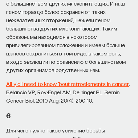
«Мыслить как учёный» — подкаст основателя
с большинством других млекопитающих. И наш
ПостНауки Ивара Максутова о людях, которые
геном гораздо более сохранен от таких
меняют мир. В каждом выпуске — разговоры
нежелательных вторжений, нежели геном
с исследователями, предпринимателями,
большинства других млекопитающих. Таким
инвесторами и изобретателями. За десятки
образом, мы находимся в некотором
эпизодов Ивар обсудил большие языковые
привилегированном положении и имеем больше
модели вместе с Михаилом Бурцевым, цифровые
шансов сохраниться в том виде, в каком есть,
данные в фармацевтике с Ириной Ефименко,
агротехнологии с Михаилом Тавером и много
в ходе эволюции по сравнению с большинством
других тем — от коучинга до фармакогенетики.
других организмов родственных нам.
В будущих выпусках их список будет только
расширяться — слушайте подкаст на
YouTube
,
All y’all need to know 'bout retroelements in cancer
.
Яндекс Музыке
,
Apple Podcasts
,
VK
и
Spotify
.
Belancio VP, Roy-Engel AM, Deininger PL. Semin
Cancer Biol. 2010 Aug; 20(4): 200-10.
6/30/2026
6
НАПИСАТЬ НАМ
Для чего нужно такое усиление борьбы