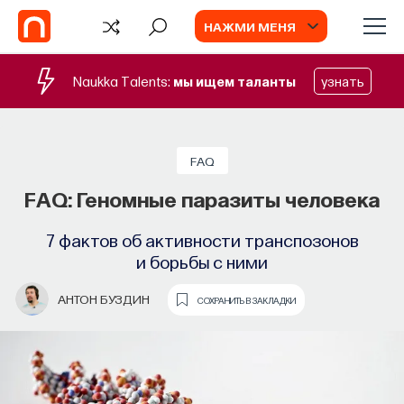
НАЖМИ МЕНЯ
Naukka Talents:
мы ищем таланты
узнать
FAQ
FAQ: Геномные паразиты человека
7 фактов об активности транспозонов
и борьбы с ними
АНТОН БУЗДИН
СОХРАНИТЬ В ЗАКЛАДКИ
TV
ИИ в университете, цели