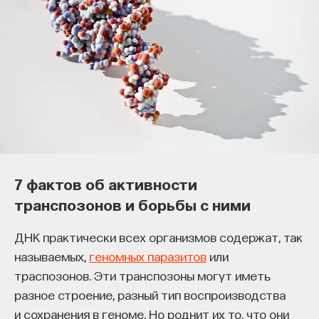
образования и рынок труда —
«Мыслить как учёный» #57
ИВАР МАКСУТОВ
СОХРАНИТЬ В ЗАКЛАДКИ
Зачем университету длинный
горизонт планирования и как
ИИ меняет саму организацию
мышления и обучения
7 фактов об активности
транспозонов и борьбы с ними
В новом эпизоде «Мыслить как ученый»
Ивар
Максутов
беседует с
Ульяной Раведовской
о том,
ДНК практически всех организмов содержат, так
зачем университет нужен в эпоху ИИ и почему
называемых,
геномных паразитов
или
высшее образование нельзя сводить к быстрой
траспозонов. Эти транспозоны могут иметь
подготовке под нужды рынка.
разное строение, разный тип воспроизводства
и сохранения в геноме. Но роднит их то, что они
Они обсуждают, как университеты выбирают