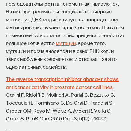
мысли. Знание не передается в готовом виде —
последовательности в геноме инактивируются.
оно формируется. Нам долго казалось, что
На них прикрепляются специальные «черные
преподаватель может просто хорошо и логично
метки», их ДНК модифицируется посредством
изложить материал, а студент — зафиксировать
метилирования нуклеотидных остатков. При этом
его и затем воспроизвести. Но самый важный
помимо метилирования в них прицельно вносится
момент происходит потом, когда человек
большое количество
мутаций
. Кроме того,
остается один на один с этим материалом
мутации и порча вносятся и в сами РНК-копии
и пытается что-то с ним сделать. И получается,
таких мобильных элементов, и отвечает за это
что настоящее образование происходит
одно из генных семейств.
не в аудитории, а за ее пределами».
The reverse transcription inhibitor abacavir shows
ИИ полезен не как костыль, а как
anticancer activity in prostate cancer cell lines
.
сложный собеседник
Carlini F, Ridolfi B, Molinari A, Parisi C, Bozzuto G,
Toccacieli L, Formisano G, De Orsi D, Paradisi S,
«Мы не наказываем студентов за использование
Grober OM, Ravo M, Weisz A, Arcieri R, Vella S,
ИИ, потому что сам факт его использования еще
Gaudi S. PLoS One. 2010 Dec 3; 5(12): e14221.
ничего не объясняет. Важно не то, что студент