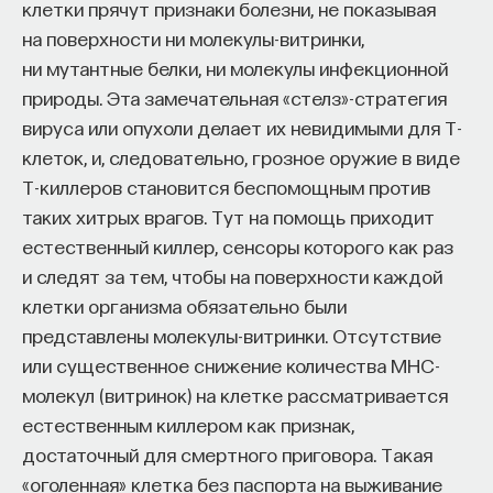
клетки прячут признаки болезни, не показывая
на поверхности ни молекулы-витринки,
ПостНаука
ни мутантные белки, ни молекулы инфекционной
команда ПостНауки
природы. Эта замечательная «стелз»-стратегия
вируса или опухоли делает их невидимыми для Т-
Сения Долгачева
клеток, и, следовательно, грозное оружие в виде
редактор ПостНауки
Т-киллеров становится беспомощным против
таких хитрых врагов. Тут на помощь приходит
естественный киллер, сенсоры которого как раз
ТЕХНОЛОГИИ
и следят за тем, чтобы на поверхности каждой
644 публикации
клетки организма обязательно были
представлены молекулы-витринки. Отсутствие
ТЕХНОЛОГИИ
МАТЕМАТИКА
ОБРАЗОВАНИЕ
или существенное снижение количества MHC-
молекул (витринок) на клетке рассматривается
НАУКА
БИОТЕХНОЛОГИИ
естественным киллером как признак,
ПРОГРАММНАЯ ИНЖЕНЕРИЯ
ТОЧНЫЕ НАУКИ
достаточный для смертного приговора. Такая
«оголенная» клетка без паспорта на выживание
СТРОИТЕЛИ БУДУЩЕГО