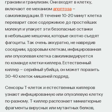
гранзим и гранулизин. Они входят в клетку,
работы в индустрии, но стремится развивать
включают ее механизм
апоптоза
—
необходимые навыки.
самоликвидации. В течение 10–20 минут клетка
Для уже готовых специалистов достаточно
переварит свое содержимое до простейших
оставить информацию о себе: образование, опыт
молекул и упакует эти безопасные останки
работы, навыки, интересы и владение
в небольшие мешочки, которые охотно съедят
иностранными языками. Команда
Naukka Talents
фагоциты. Так очень аккуратно, не навредив
будет искать, где эти навыки могут быть
соседним, здоровым клеткам, инфицированная
применены, и поможет найти международную
или опухолевая клетка самоликвидируется
deep tech
или биотех компанию, где человек
по команде клетки-киллера. Естественный
сможет раскрыть свои таланты.​ Для тех, кто ещё
киллер — серийный убийца, он может поразить
набирается опыта, сервис предлагает вебинары
30–40 клеток-мишеней подряд.
и индивидуальные консультации, чтобы понять,
Сенсоры Т-клеток и естественных киллеров
как развить необходимые навыки. Позднее будет
узнают инфицированную или опухолевую клетку
запущена серия спецпроектов, рассказывающих
по-разному. Т-киллер распознает миниатюрные
о разных индустриях и их устройстве.​
фрагменты вирусных или мутантных белков,