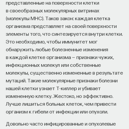
Если у вас есть STEM-образование или опыт
представленные на поверхности клетки
в исследовательской сфере — это ваш шанс
в своеобразных молекулярных витринах
выйти на глобальный уровень. Помогите вместе
(молекулы MHC). Таков закон: каждая клетка
приблизить Четвёртую индустриальную
организма представляет на своей поверхности
революцию и найти своё место в инновационном
элементы того, что синтезируется внутри клетки.
будущем! ​
Это необходимо, чтобы иммунитет мог
обнаружить любые болезненные изменения
Заполните анкету и загрузите своё резюме,
в каждой клетке организма — признаки чужих,
чтобы стать участником программы
:
инфекционных молекул или собственные
https://postnauka.org/link/tal1125_blog1
молекулы, существенно измененные в результате
мутаций. Такие молекулярные признаки болезни
11/24/2025
нашей клетки узнает Т-киллер и убивает
измененную клетку. Жестоко, но эффективно.
НАПИСАТЬ НАМ
Лучше лишиться больных клеток, чем привести
организм к гибели от инфекции или опухоли.
Довольно часто инфицированные и опухолевые
НАД МАТЕРИАЛОМ РАБОТАЛИ