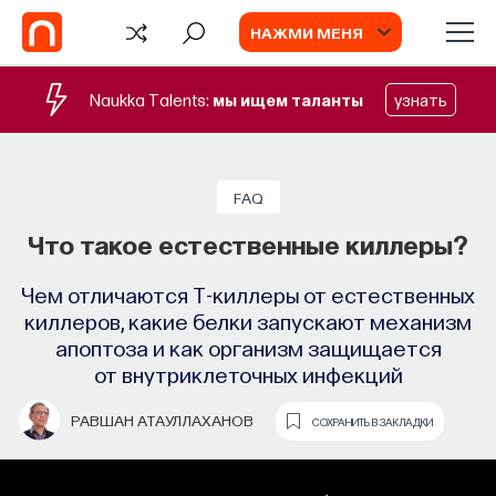
НАЖМИ МЕНЯ
Naukka Talents:
мы ищем таланты
узнать
БЛОГ
Запуск рекрутингового сервиса
FAQ
Naukka Talents
Что такое естественные киллеры?
Основатель ПостНауки Ивар Максутов
Чем отличаются Т-киллеры от естественных
запускает сервис, который поможет найти
киллеров, какие белки запускают механизм
свою нишу в глобальных deep tech и биотех
апоптоза и как организм защищается
компаниях
от внутриклеточных инфекций
ПОСТНАУКА
СОХРАНИТЬ В ЗАКЛАДКИ
РАВШАН АТАУЛЛАХАНОВ
СОХРАНИТЬ В ЗАКЛАДКИ