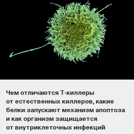
Основатель ПостНауки Ивар
Максутов запускает сервис, который
Чем отличаются Т-киллеры
поможет найти свою нишу
от естественных киллеров, какие
в глобальных deep tech и биотех
белки запускают механизм апоптоза
компаниях
и как организм защищается
В 2012 году
Ивар Максутов
создал проект
от внутриклеточных инфекций
ПостНаука, который дал голос учёным и навсегда