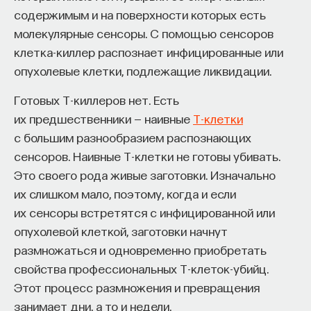
проекта имеют STEM-образование, при этом
32%
содержимым и на поверхности которых есть
заинтересованы в работе в инновационных
молекулярные сенсоры. С помощью сенсоров
компаниях, но не знают, с чего начать.
клетка-киллер распознает инфицированные или
опухолевые клетки, подлежащие ликвидации.
Специалисты сталкиваются с тремя ключевыми
барьерами:
Готовых Т-киллеров нет. Есть
их предшественники — наивные
Т-клетки
Недостаток информации о глобальных
с большим разнообразием распознающих
индустриях и карьерных возможностях
сенсоров. Наивные Т-клетки не готовы убивать.
мешает поиску подходящих ваканси; ​
Это своего рода живые заготовки. Изначально
Непрозрачные механизмы в инновационных
их слишком мало, поэтому, когда и если
компаниях усложняют процесс
их сенсоры встретятся с инфицированной или
трудоустройства​;
опухолевой клеткой, заготовки начнут
Стереотипы не позволяют эффективно
размножаться и одновременно приобретать
конкурировать на международном рынке​.
свойства профессиональных Т-клеток-убийц.
Этот процесс размножения и превращения
Что такое Naukka Talents
занимает дни, а то и недели.