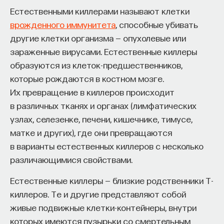
изменил медийное пространство на русском
Естественными киллерами называют клетки
языке. В 2021 году в Лондоне он основал компанию
врожденного иммунитета
, способные убивать
Naukka
, помогающую учёным
другие клетки организма — опухолевые или
и предпринимателям превращать их идеи
зараженные вирусами. Естественные киллеры
в технологии и успешные стартапы. Теперь
образуются из клеток-предшественников,
команда ПостНауки запускает новый сервис —
которые рождаются в костном мозге.
Naukka Talents
, рекрутинговое агентство,
Их превращение в киллеров происходит
созданное для поддержки специалистов,
в различных тканях и органах (лимфатических
желающих работать в глобальных инновационных
узлах, селезенке, печени, кишечнике, тимусе,
индустриях.
матке и других), где они превращаются
в варианты естественных киллеров с несколько
В ходе работы с научным сообществом Ивар
различающимися свойствами.
и его команда обнаружили, что инновационные
индустрии испытывают кадровый голод,
Естественные киллеры — близкие родственники Т-
особенно молодые deep tech и биотех компании.
киллеров. Те и другие представляют собой
Исследование аудитории ПостНауки
живые подвижные клетки-контейнеры, внутри
подтвердило масштаб: более
60%
слушателей
которых имеются пузырьки со смертельным