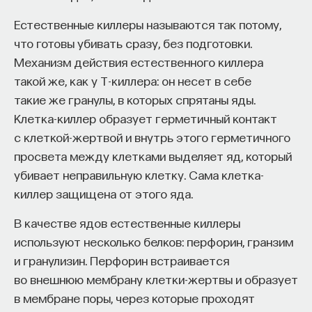
Naukka Talents
— это не просто рекрутинговый
Естественные киллеры называются так потому,
сервис, а комплексная платформа поддержки
что готовы убивать сразу, без подготовки.
специалистов на пути к карьере в глобальных
Механизм действия естественного киллера
инновационных индустриях. Сервис помогает
такой же, как у Т-киллера: он несет в себе
преодолеть существующие барьеры через
такие же гранулы, в которых спрятаны яды.
обучение, карьерное сопровождение и прямые
Клетка-киллер образует герметичный контакт
связи с компаниями, заинтересованными
с клеткой-жертвой и внутрь этого герметичного
в
кадрах.​
высококвалифицированных
просвета между клетками выделяет яд, который
убивает неправильную клетку. Сама клетка-
Сервис создан для всех, кто хочет найти свой
киллер защищена от этого яда.
путь в инновационных индустриях:
Учёных, инженеров и исследователей
В качестве ядов естественные киллеры
с опытом работы в научной сфере;
используют несколько белков: перфорин, гранзим
и гранулизин. Перфорин встраивается
Специалистов с STEM-образованием,
во внешнюю мембрану клетки-жертвы и образует
желающих сменить сферу деятельности;
в мембране поры, через которые проходят
Тех, кто пока не имеет достаточного опыта