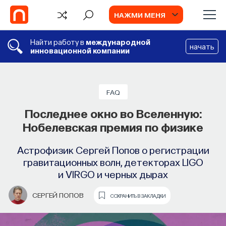
НАЖМИ МЕНЯ
Найти работу в
международной
начать
инновационной компании
FAQ
Последнее окно во Вселенную:
Нобелевская премия по физике
Астрофизик Сергей Попов о регистрации
гравитационных волн, детекторах LIGO
и VIRGO и черных дырах
СЕРГЕЙ ПОПОВ
СОХРАНИТЬ В ЗАКЛАДКИ
TV
ИИ в университете, цели