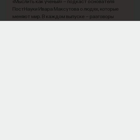
«Мыслить как учёный» — подкаст основателя
ПостНауки Ивара Максутова о людях, которые
меняют мир. В каждом выпуске — разговоры
с исследователями, предпринимателями,
инвесторами и изобретателями. За десятки
эпизодов Ивар обсудил большие языковые
модели вместе с Михаилом Бурцевым, цифровые
данные в фармацевтике с Ириной Ефименко,
агротехнологии с Михаилом Тавером и много
других тем — от коучинга до фармакогенетики.
В будущих выпусках их список будет только
расширяться — слушайте подкаст на
YouTube
,
Яндекс Музыке
,
Apple Podcasts
,
VK
и
Spotify
.
6/30/2026
НАПИСАТЬ НАМ