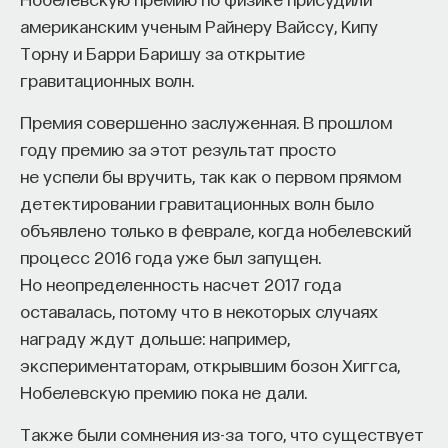
собственное будущее, почему результаты
американским ученым Райнеру Вайссу, Кипу
образования раскрываются на длинной дистанции,
Торну и Барри Баришу за открытие
и что на самом деле должен уметь студент,
гравитационных волн.
выходящий в сложный и быстро меняющийся мир.
Премия совершенно заслуженная. В прошлом
А еще — почему ИИ не стоит просто запрещать,
году премию за этот результат просто
как использовать его для диалога, и зачем
не успели бы вручить, так как о первом прямом
университету учить не только знаниям, но и самой
детектировании гравитационных волн было
практике мышления и коммуникации.
объявлено только в феврале, когда нобелевский
процесс 2016 года уже был запущен.
Но неопределенность насчет 2017 года
Основатель ПостНауки Ивар Максутов запускает
оставалась, потому что в некоторых случаях
проект Naukka Talents.
награду ждут дольше: например,
Это глобальная экосистема для поиска и найма
экспериментаторам, открывшим бозон Хиггса,
STEM-специалистов (Science, Technology,
Нобелевскую премию пока не дали.
Engineering, Mathematics) в самые амбициозные
Deep-Tech и Biotech проекты по всему миру. Если
Также были сомнения из-за того, что существует