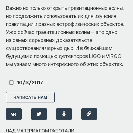
к сложному мышлению. Третья — развитие
Важно не только открыть гравитационные волны,
общества, вклад в то, каким оно будет.
но продолжить использовать их для изучения
И четвертая — социальная эффективность,
гравитации и разных астрофизических объектов.
то есть забота о том, как человек будет работать
Уже сейчас гравитационные волны — это одно
за пределами университета и насколько
из самых серьезных доказательств
эффективным окажется в команде и профессии.
существования черных дыр. И в ближайшем
Университет не всегда может точно
будущем с помощью детекторов LIGO и VIRGO
предсказать, какие именно рабочие места ждут
мы узнаем много интересного об этих объектах.
выпускника, но сама эта оптика тоже остается
отдельной идеологией. В зависимости от того,
10/3/2017
в какой из этих логик работает университет,
у него будут совершенно разные ответы
НАПИСАТЬ НАМ
на вопрос о целях образования».
Университет должен строить
будущее
НАД МАТЕРИАЛОМ РАБОТАЛИ