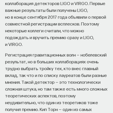
вы занимаетесь биоинформатикой, молекулярной
коллаборация детекторов LIGO и VIRGO. Первые
биологией, ИИ или другими наукоемкими
важные результаты были получены LIGO,
дисциплинами, проект поможет вам найти место
но в конце сентября 2017 года объявили о первой
в командах, меняющих индустрию.
совместной регистрации всплесков. Поэтому
Как стать участником:
некоторые коллеги считали, что можно
Заполнить анкету кандидата
подождать и вручить премию сразу и LIGO,
Посмотреть текущие вакансии
и VIRGO.
Образование работает дольше,
Регистрация гравитационных волн — нобелевский
результат, но в больших коллаборациях очень
чем кажется
трудно выбрать тройку тех, кто внес главный
вклад, так что и по списку лауреатов были разные
«Тема кажется простой: мы определяем цели,
мнения. Такой детектор — это технологически
движемся к ним — и дальше все должно
сложная штука, но там также есть много сложных
работать. Но в реальности с целеполаганием все
теоретических аспектов, поэтому
намного сложнее. Проблема не только
неудивительно, что один из теоретиков тоже
во временном разрыве, когда результат должен
получил премию. Кип Торн — один из самых
проявиться через несколько лет. Ключевой