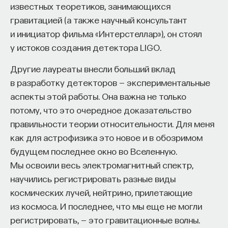
известных теоретиков, занимающихся
эффект образования не раскрывается в тот
гравитацией (а также научный консультант
момент, когда выпускник выходит на работу, —
и инициатор фильма «Интерстеллар»), он стоял
тогда все только начинается. Дальше человек
у истоков создания детектора LIGO.
адаптируется и еще много лет пользуется тем,
что получил в университете. Если задуматься, как
Другие лауреаты внесли больший вклад
долго он опирается на свое первое образование,
в разработку детекторов — экспериментальные
речь идет не о нескольких годах,
аспекты этой работы. Она важна не только
а о десятилетиях».
потому, что это очередное доказательство
правильности теории относительности. Для меня
У университета четыре цели
как для астрофизика это новое и в обозримом
будущем последнее окно во Вселенную.
«Мы выделили четыре идеологии образования.
Мы освоили весь электромагнитный спектр,
Первая — развитие и трансляция
научились регистрировать разные виды
дисциплинарного знания, где в центре находится
космических лучей, нейтрино, прилетающие
само знание, а не человек и не рынок труда.
из космоса. И последнее, что мы еще не могли
Вторая — формирование определенного типа
регистрировать, — это гравитационные волны.
человека, например человека, способного