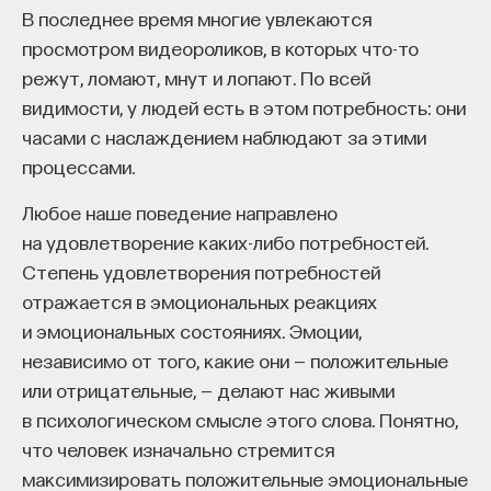
В последнее время многие увлекаются
восполнялись и мы просыпались отдохнувшими.
Автор задается вопросом, почему горстка
просмотром видеороликов, в которых что-то
маленьких государств на западной оконечности
Ответы на эти и другие вопросы можно найти,
режут, ломают, мнут и лопают. По всей
Евразии стала повелевать остальным миром
записавшись
на курс «Наука сна: как управлять
видимости, у людей есть в этом потребность: они
и каково будущее развитие Европы и других стран.
своим сном»
.
часами с наслаждением наблюдают за этими
Нет лучшей иллюстрации для жизненного цикла
процессами.
Пройдя этот курс, вы научитесь:
цивилизации, нежели “Путь империи” Томаса
Любое наше поведение направлено
Коула — серия из 5 картин, находящихся сейчас
— Лучше понимать, что происходит с нами
на удовлетворение каких-либо потребностей.
в галерее Нью-Йоркского исторического
во сне
Степень удовлетворения потребностей
общества. На всех пейзажах изображено устье
отражается в эмоциональных реакциях
— Заботиться о качестве своего сна
реки, над которой возвышается голая скала.
и эмоциональных состояниях. Эмоции,
На первой картине — “Дикое состояние” —
— Определять, какими способами можно
независимо от того, какие они — положительные
первобытная местность с буйной
улучшить свой сон
или отрицательные, — делают нас живыми
растительностью, тревожный рассвет и горстка
в психологическом смысле этого слова. Понятно,
— Использовать когнитивно-поведенческую
охотников и собирателей, явно не без труда
что человек изначально стремится
терапию и другие подходы при нарушениях
добывающих себе пропитание. Второе полотно,
максимизировать положительные эмоциональные
сна
“Аркадия, или Пастораль”, изображает сельскую