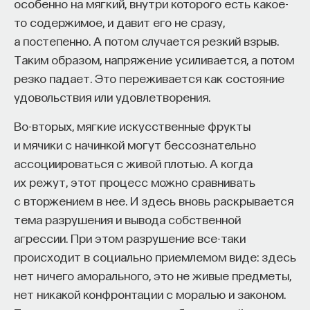
особенно на мягкий, внутри которого есть какое-
воззрение оказалось востребованным в эпоху
то содержимое, и давит его не сразу,
Ренессанса, когда Полибия заново открыли,
а постепенно. А потом случается резкий взрыв.
и переданным, как мем, Монтескье через
Таким образом, напряжение усиливается, а потом
КУРС
посредничество Макиавелли. Циклическое
Наука сна: как управлять
резко падает. Это переживается как состояние
представление независимо возникло в трудах
своим сном
удовольствия или удовлетворения.
арабского историка XIV века Ибн Хальдуна,
Во-вторых, мягкие искусственные фрукты
а также в неоконфуцианстве эпохи Мин.
СОХРАНИТЬ КУРС
и мячики с начинкой могут бессознательно
Джамбаттиста Вико в книге “Основания новой
ассоциироваться с живой плотью. А когда
науки об общей природе наций” (1725) описывает
их режут, этот процесс можно сравнивать
развитие цивилизаций как круговорот,
с вторжением в нее. И здесь вновь раскрывается
последовательную смену (ricorso) трех фаз: века
тема разрушения и вывода собственной
богов, века героев и человеческого века (который
агрессии. При этом разрушение все-таки
ведет снова к веку богов через “варварство
происходит в социально приемлемом виде: здесь
рефлексии”). Британский политический философ
нет ничего аморального, это не живые предметы,
Генри СентДжон, первый виконт Болингброк,
Внеси свой вклад в дело
нет никакой конфронтации с моралью и законом.
писал в 1738 году*: “Наилучшим образом
просвещения!