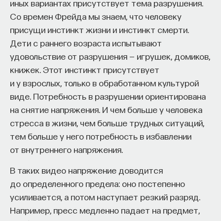
кандидат медицинских наук, доцент Первого
иных вариантах присутствует тема разрушения.
МГМУ им. И. М. Сеченова
цивилизации, независимо от того, насколько они
Со времен Фрейда мы знаем, что человеку
могущественны, обречены на упадок и гибель.
присущи инстинкт жизни и инстинкт смерти.
Неявный же смысл таков: молодой американской
МЕДИЦИНА
Дети с раннего возраста испытывают
республике стоило бы держаться буколических
651 публикация
удовольствие от разрушения — игрушек, домиков,
принципов и сопротивляться искушению заняться
книжек. Этот инстинкт присутствует
торговлей, завоеваниями и колонизацией.
и у взрослых, только в обработанном культурой
МЕДИЦИНА
СОН
СОМНОЛОГИЯ
виде. Потребность в разрушении ориентирована
Столетиями историки, политологи, антропологи
БЕССОННИЦА
ЕСТЕСТВЕННЫЕ НАУКИ
на снятие напряжения. И чем больше у человека
и общественность в целом описывали
ЖУРНАЛ
НАУКА СНА
стресса в жизни, чем больше трудных ситуаций,
возвышение и крах цивилизаций как процесс
тем больше у него потребность в избавлении
циклический или стадиальный. В книге
от внутреннего напряжения.
VI “Истории” Полибия, сочиненной в период
возвышения Рима, исторический процесс
В таких видео напряжение доводится
(anacyclosis) описан как смена ряда политических
до определенного предела: оно постепенно
форм: 1) монархии, 2) царства, или царской власти,
усиливается, а потом наступает резкий разряд.
3) тирании, 4) аристократии, 5) олигархии, 6)
Например, пресс медленно падает на предмет,
демократии, 7) охлократии, или власти толпы. Это