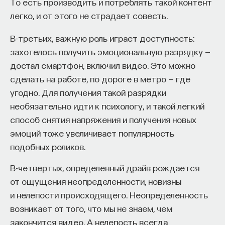
То есть производить и потреблять такой контент
организованные системы правления, как
легко, и от этого не страдает совесть.
и наилучшим образом сложенные тела животных,
ПОДДЕРЖАТЬ ПОСТНАУКУ
несут в себе семена собственного разрушения,
В-третьих, важную роль играет доступность:
и хотя какое-то время они растут
захотелось получить эмоциональную разрядку —
и совершенствуются, вскоре они начинают явно
достал смартфон, включил видео. Это можно
клониться к своему упадку. С каждым прожитым
сделать на работе, по дороге в метро — где
ими часом положенный им срок жизни становится
угодно. Для получения такой разрядки
на час меньше”. Адам Смит в “Богатстве
необязательно идти к психологу, и такой легкий
народов” наблюдает, как экономический рост
способ снятия напряжения и получения новых
(“благосостояние”) в конце концов уступает
эмоций тоже увеличивает популярность
“застою”.
подобных роликов.
Идеалисты и материалисты согласны в одном.
В-четвертых, определенный драйв рождается
С точки зрения и Гегеля, и Маркса диалектика
от ощущения неопределенности, новизны
задает ритм. История, с точки зрения Освальда
и нелепости происходящего. Неопределенность
Шпенглера, имеет сезонный характер. В его
возникает от того, что мы не знаем, чем
“Закате Европы” (1918–1922) сказано, например,
закончится видео. А нелепость всегда