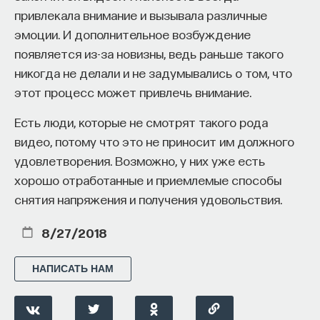
что XIX век стал “зимой Запада, победой
привлекала внимание и вызывала различные
материализма и скептицизма, социализма,
эмоции. И дополнительное возбуждение
парламентаризма и денег”. В 12-томном
появляется из-за новизны, ведь раньше такого
никогда не делали и не задумывались о том, что
“Постижении истории” Арнольд Тойнби (1936–
этот процесс может привлечь внимание.
1954) описал следующий цикл: “вызов среды”,
ответ “творческого меньшинства”, а после
Есть люди, которые не смотрят такого рода
надлом, упадок и разложение (самоубийство
видео, потому что это не приносит им должного
цивилизации), когда лидеры перестают отвечать
удовлетворения. Возможно, у них уже есть
на вызовы достаточно творчески. Другой
хорошо отработанные и приемлемые способы
“большой теорией” стала концепция русского
снятия напряжения и получения удовольствия.
социолога-эмигранта Питирима Сорокина.
Он выделял три этапа социокультурной динамики:
8/27/2018
“идеациональный” (преобладает рациональное
мышление), “чувственный” (преобладает
НАПИСАТЬ НАМ
чувственное восприятие действительности)
и “идеалистический” (господствует интуитивный