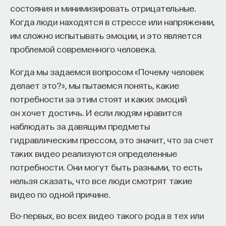
состояния и минимизировать отрицательные.
идиллию: люди вырубили лес, засеяли поля
Автор курса:
Михаил Полуэктов
— врач-
Когда люди находятся в стрессе или напряжении,
и построили изящный храм в греческом духе.
сомнолог, доцент кафедры нервных
им сложно испытывать эмоции, и это является
Третья, самая большая картина, — “Приход
болезней и нейрохирургии Первого МГМУ
проблемой современного человека.
империи”. Безоблачный полдень. Природный
им. И. М. Сеченова, заведующий отделением
пейзаж скрыло великолепное мраморное здание,
Когда мы задаемся вопросом «Почему человек
медицины сна университетской клинической
а умиротворенных селян-философов сменила
делает это?», мы пытаемся понять, какие
больницы № 3.
беспокойная толпа пышно одетых купцов,
потребности за этим стоят и каких эмоций
проконсулов и граждан-потребителей. Затем
3/10/2025
он хочет достичь. И если людям нравится
наступает вечер (“Разрушение”): город горит,
наблюдать за давящим предметы
граждане спасаются от орды насильников
НАПИСАТЬ НАМ
гидравлическим прессом, это значит, что за счет
и грабителей. Наконец, над “Пустыней” встает
таких видео реализуются определенные
луна, освещающая выветренные колонны,
потребности. Они могут быть разными, то есть
поросшие вереском и плющом. Нигде ни единой
нельзя сказать, что все люди смотрят такие
живой души.
НАД МАТЕРИАЛОМ РАБОТАЛИ
видео по одной причине.
Этот полиптих, задуманный Коулом в середине
Михаил Полуэктов
Во-первых, во всех видео такого рода в тех или
30-х годов XIX века, напоминает зрителю, что все