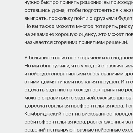
нужно быстро принять решение: вы присоеди
оставшись дома, чтобы подготовиться к эк
выиграть, поскольку пойти с друзьями будет
Но вы также можете многое потерять, риску
на экзамене хорошую оценку, это может по
называется «горячим» принятием решений.
У большинства из нас «горячее» и «холодное
Но мы обнаружили, что у людей с различны
и нейродегенеративными заболеваниями вро
этими двумя типами познания нарушен. Инте
сделать задание на «холодное» принятие реш
можно справиться с задачей, сколько шагов 
дорсолатеральная префронтальная кора. Тог
Кембриджский тест на рискованное поведен
орбитофронтальная кора, расположенная за г
решений активируют разные нейронные схем