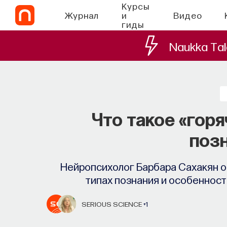
Курсы
Журнал
и
Видео
гиды
Naukka Tal
Что такое «горя
поз
Нейропсихолог Барбара Сахакян о
типах познания и особеннос
SERIOUS SCIENCE
+1