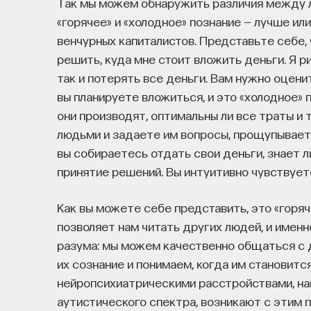
Так мы можем обнаружить различия между л
«горячее» и «холодное» познание — лучше или
венчурных капиталистов. Представьте себе, 
решить, куда мне стоит вложить деньги. Я р
так и потерять все деньги. Вам нужно оцени
вы планируете вложиться, и это «холодное» 
они производят, оптимальны ли все траты и 
людьми и задаете им вопросы, прощупываете
вы собираетесь отдать свои деньги, знает ли
принятие решений. Вы интуитивно чувствуете
Как вы можете себе представить, это «горяч
позволяет нам читать других людей, и именн
разума: мы можем качественно общаться с 
их сознание и понимаем, когда им становитс
нейропсихиатрическими расстройствами, на
аутистического спектра, возникают с этим п