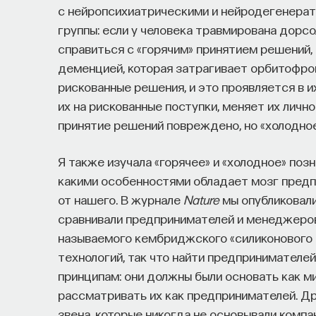
с нейропсихиатрическими и нейродегенерат
группы: если у человека травмирована дорс
справиться с «горячим» принятием решений, 
деменцией, которая затрагивает орбитофро
рискованные решения, и это проявляется в и
их на рискованные поступки, меняет их личн
принятие решений повреждено, но «холодное
Я также изучала «горячее» и «холодное» позн
какими особенностями обладает мозг предп
от нашего. В журнале
Nature
мы опубликовали
сравнивали предпринимателей и менеджеров
называемого кембриджского «силиконового б
технологий, так что найти предпринимателе
принципам: они должны были основать как ми
рассматривать их как предпринимателей. Д
звена, которые никогда не основывали компан