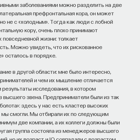
ивными заболеваниями можно разделить на две
олатеральная префронтальная кора, он может
но не с «холодным». Тогда как люди с лобной
нтальную кору, очень плохо принимают
х повседневной жизни: толкает
ость. Можно увидеть, что их рискованное
» осталось в порядке.
ание в другой области: мне было интересно,
ринимателей и чем их мышление отличается
 результаты исследования, в котором
 высшего звена. Предприниматели были из так
олота»: здесь у нас есть кластер высоких
й мы смогли. Мы отбирали их по следующим
нимум две компании, а их коллеги должны были
ругая группа состояла из менеджеров высшего
ий, но их возраст и IQ совпадали с возрастом