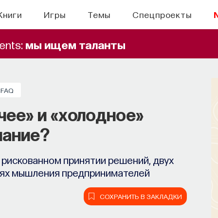
Книги
Игры
Темы
Спецпроекты
ents:
мы ищем таланты
FAQ
чее» и «холодное»
нание?
 рискованном принятии решений, двух
тях мышления предпринимателей
СОХРАНИТЬ В ЗАКЛАДКИ