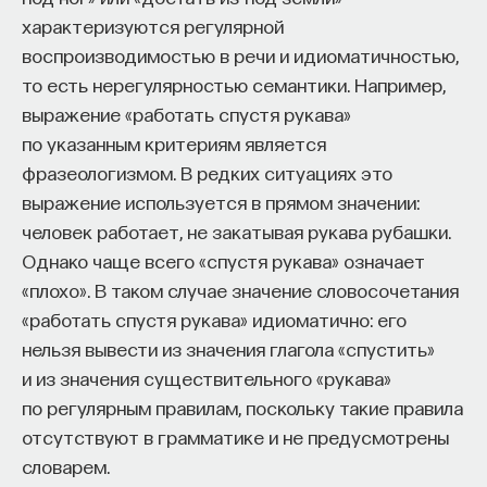
такое пространство и что такое время? Что
характеризуются регулярной
значит мыслить и что представляет собой наше
воспроизводимостью в речи и идиоматичностью,
сознание? Реальна ли реальность и откуда
то есть нерегулярностью семантики. Например,
мы знаем то, что знаем? Существует ли в мире
выражение «работать спустя рукава»
свобода?
по указанным критериям является
фразеологизмом. В редких ситуациях это
— Переосмыслите границы доверия
выражение используется в прямом значении:
собственному знанию.
человек работает, не закатывая рукава рубашки.
Автор курса:
Диана Гаспарян
— кандидат
Однако чаще всего «спустя рукава» означает
философских наук, профессор Школы философии
«плохо». В таком случае значение словосочетания
и культурологии факультета гуманитарных наук
«работать спустя рукава» идиоматично: его
НИУ ВШЭ.
нельзя вывести из значения глагола «спустить»
и из значения существительного «рукава»
3/30/2022
по регулярным правилам, поскольку такие правила
отсутствуют в грамматике и не предусмотрены
НАПИСАТЬ НАМ
словарем.