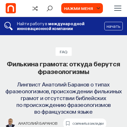
НАЖМИ МЕНЯ
Найти работу в
международной
начать
инновационной компании
СОБЫТИЯ
Философский поиск: начала
FAQ
Филькина грамота: откуда берутся
Как философия помогает составлять
фразеологизмы
собственное мнение о происходящем
в мире?
Лингвист Анатолий Баранов о типах
фразеологизмов, происхождении филькиных
ПОСТНАУКА
СОХРАНИТЬ В ЗАКЛАДКИ
грамот и отсутствии библейских
по происхождению фразеологизмов
во французском языке
АНАТОЛИЙ БАРАНОВ
СОХРАНИТЬ В ЗАКЛАДКИ