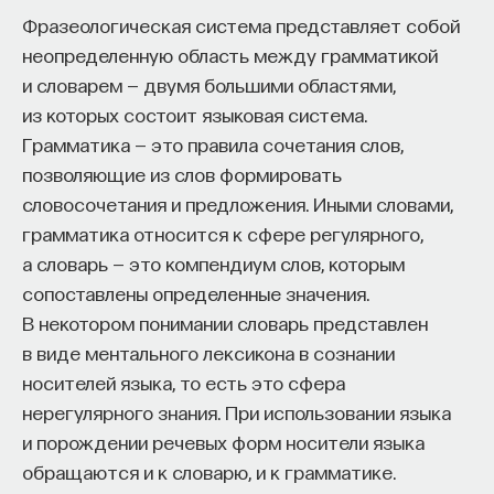
Фразеологическая система представляет собой
неопределенную область между грамматикой
и словарем — двумя большими областями,
НАД МАТЕРИАЛОМ РАБОТАЛИ
из которых состоит языковая система.
ПостНаука
Грамматика — это правила сочетания слов,
команда ПостНауки
позволяющие из слов формировать
словосочетания и предложения. Иными словами,
грамматика относится к сфере регулярного,
НАУКА
а словарь — это компендиум слов, которым
237 публикаций
сопоставлены определенные значения.
В некотором понимании словарь представлен
НАУКА
ЖУРНАЛ
в виде ментального лексикона в сознании
носителей языка, то есть это сфера
ФИЛОСОФСКИЙ ПОИСК: НАЧАЛА
нерегулярного знания. При использовании языка
и порождении речевых форм носители языка
обращаются и к словарю, и к грамматике.