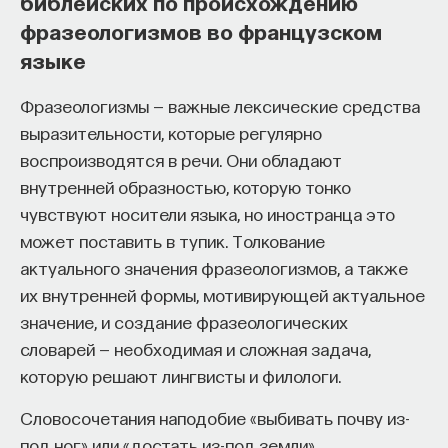
библейских по происхождению
начала»
.
фразеологизмов во французском
языке
Слушатели курса убедятся в том, что
философский поиск — это не только каскад
Фразеологизмы — важные лексические средства
занимательных головоломок, но и набор
выразительности, которые регулярно
инструментов, жизненно необходимых для
воспроизводятся в речи. Они обладают
современного человека.
внутренней образностью, которую тонко
чувствуют носители языка, но иностранца это
Пройдя этот курс, вы:
может поставить в тупик. Толкование
— Овладеете ключевыми для независимого
актуального значения фразеологизмов, а также
мышления навыками: научитесь критически
их внутренней формы, мотивирующей актуальное
воспринимать информацию и логично
значение, и создание фразеологических
и аргументированно доказывать свою точку
словарей — необходимая и сложная задача,
зрения.
которую решают лингвисты и филологи.
— Узнаете, как философия отвечает
Словосочетания наподобие «выбивать почву из-
на основополагающие вопросы человечества: что
под ног» или «достать из-под земли»