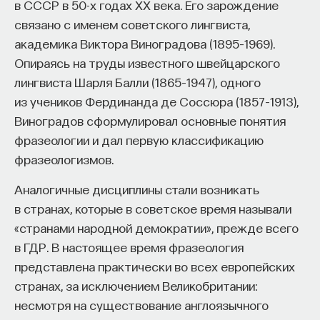
в СССР в 50-х годах ХХ века. Его зарождение
Внеси свой вклад в дело
связано с именем советского лингвиста,
просвещения!
академика Виктора Виноградова (1895–1969).
Опираясь на труды известного швейцарского
ПОДДЕРЖАТЬ ПОСТНАУКУ
лингвиста Шарля Балли (1865–1947), одного
из учеников Фердинанда де Соссюра (1857–1913),
Виноградов сформулировал основные понятия
фразеологии и дал первую классификацию
фразеологизмов.
Аналогичные дисциплины стали возникать
в странах, которые в советское время называли
«странами народной демократии», прежде всего
в ГДР. В настоящее время фразеология
представлена практически во всех европейских
странах, за исключением Великобритании:
несмотря на существование англоязычного