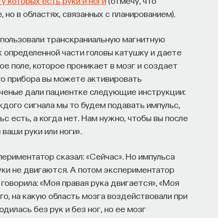
у которых есть руки и ноги
(отмечу, что
 но в областях, связанных с планированием).
спользовали транскраниальную магнитную
к определенной части головы катушку и даете
е поле, которое проникает в мозг и создает
го прибора вы можете активировать
Ученые дали пациентке следующие инструкции:
ждого сигнала мы то будем подавать импульс,
ьс есть, а когда нет. Нам нужно, чтобы вы после
 ваши руки или ноги».
спериментатор сказал: «Сейчас». Но импульса
руки не двигаются. А потом экспериментатор
 говорила: «Моя правая рука двигается», «Моя
ого, на какую область мозга воздействовали при
дилась без рук и без ног, но ее мозг