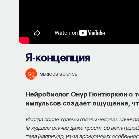
Я-концепция
SERIOUS SCIENCE
Нейробиолог Онур Гюнтюркюн о т
импульсов создает ощущение, чт
Иногда после травмы головы человек начинае
(в худшем случае даже просит об ампутации). 
тела (например, из-за врожденных особеннос