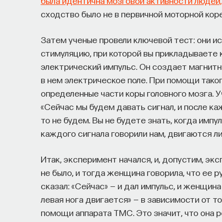
была идентична мозговой активности людей, 
сходство было не в первичной моторной коре,
Затем ученые провели ключевой тест: они и
стимуляцию, при которой вы прикладываете 
электрический импульс. Он создает магнитно
в нем электрическое поле. При помощи тако
определенные части коры головного мозга. 
«Сейчас мы будем давать сигнал, и после ка
то не будем. Вы не будете знать, когда импул
каждого сигнала говорили нам, двигаются ли
Итак, эксперимент начался, и, допустим, эк
не было, и тогда женщина говорила, что ее 
сказал: «Сейчас» — и дал импульс, и женщина
левая нога двигается» — в зависимости от т
помощи аппарата ТМС. Это значит, что она ро