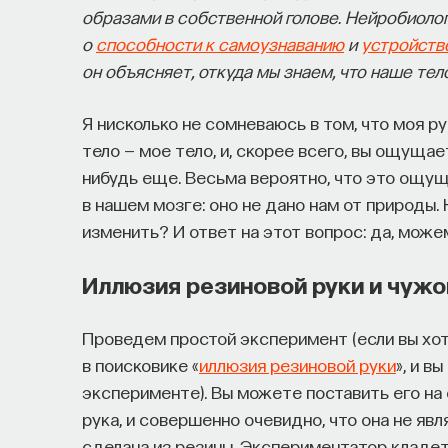
образами в собственной голове. Нейробиол
о
способности к самоузнаванию
и
устройств
он объясняет, откуда мы знаем, что наше тел
Я нисколько не сомневаюсь в том, что моя ру
тело — мое тело, и, скорее всего, вы ощуща
нибудь еще. Весьма вероятно, что это ощу
в нашем мозге: оно не дано нам от природы.
изменить? И ответ на этот вопрос: да, може
Иллюзия резиновой руки и чужо
Проведем простой эксперимент (если вы хот
в поисковике «
иллюзия резиновой руки
», и в
эксперименте). Вы можете поставить его на
рука, и совершенно очевидно, что она не явл
сделана из резины. Экспериментатор кладет