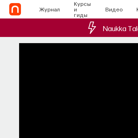
Курсы
Журнал
и
Видео
гиды
Naukka Tal