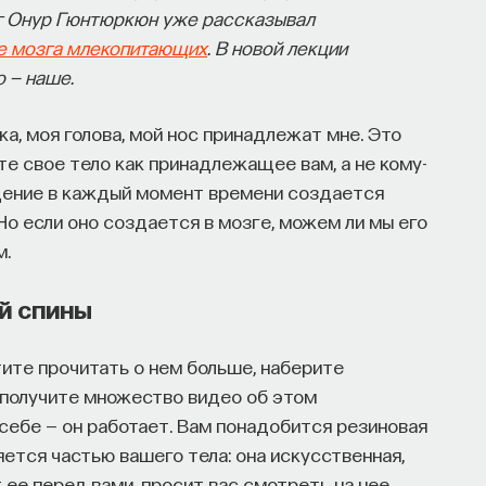
ог Онур Гюнтюркюн уже рассказывал
е мозга млекопитающих
. В новой лекции
о — наше.
ка, моя голова, мой нос принадлежат мне. Это
ете свое тело как принадлежащее вам, а не кому-
щение в каждый момент времени создается
 Но если оно создается в мозге, можем ли мы его
м.
й спины
ите прочитать о нем больше, наберите
ы получите множество видео об этом
 себе — он работает. Вам понадобится резиновая
яется частью вашего тела: она искусственная,
 ее перед вами, просит вас смотреть на нее