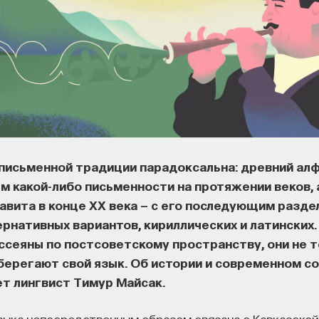
 письменной традиции парадоксальна: древний ал
ем какой-либо письменности на протяжении веков, 
авита в конце XX века — с его последующим разд
ернативных вариантов, кириллических и латинских
ассеяны по постсоветскому пространству, они не 
оберегают свой язык. Об истории и современном с
т лингвист Тимур Майсак.
зыка непосредственным образом связана с Кавказской