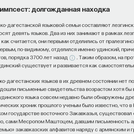
импсест: долгожданная находка
ко-дагестанской языковой семьи составляют лезгински
осят девять языков. Два из них занимают в рамках лез
как считается, они первыми отделились от пралезгинс
ервым, по-видимому, отделился именно удинский, прич
ов, порядка 3700 лет назад
. Таким образом, на пр
удинский существует и развивается как самостоятельн
ко-дагестанских языков в их древнем состоянии нет по
е дошли письменные свидетельства возрастом хотя бы в
удинского языка совсем недавно были обнаружены др
ических хроник прошлого ученым было известно, что в 
ом государстве восточного Закавказья, существовал 
но, сами Месропом Маштоцем, давшим письменность а
семью» закавказских алфавитов наряду с армянским и 