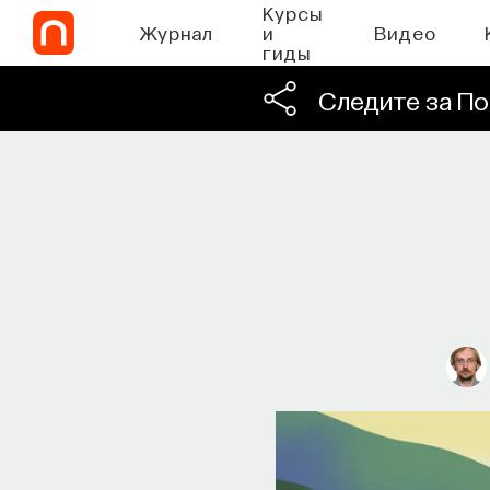
Курсы
Журнал
и
Видео
гиды
Следите за По