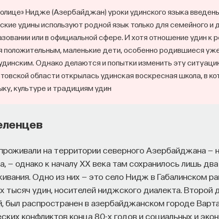
толице» Нидже (Азербайджан) уроки удинского языка введены
йские удины используют родной язык только для семейного и
разовании или в официальной сфере. И хотя отношение удин к 
 положительным, маленькие дети, особенно родившиеся уже
удинским. Однако делаются и попытки изменить эту ситуацию:
товской области открылась удинская воскресная школа, в 
ыку, культуре и традициям удин
еленцев
проживали на территории северного Азербайджана — 
а, — однако к началу XX века там сохранилось лишь дв
ивания. Одно из них — это село Нидж в Габалинском ра
х тысяч удин, носителей ниджского диалекта. Второй 
й, был распространен в азербайджанском городе Варта
еских конфликтов конца 80-х годов и социальных и эко