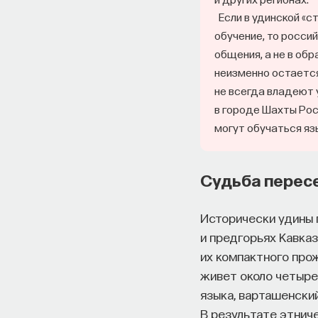
Если в удинской «с
обучение, то росси
общения, а не в об
неизменно остается
не всегда владеют 
в городе Шахты Рос
могут обучаться яз
Судьба перес
Исторически удины 
и предгорьях Кавказ
их компактного прож
живет около четыре
языка, варташенски
В результате этнич