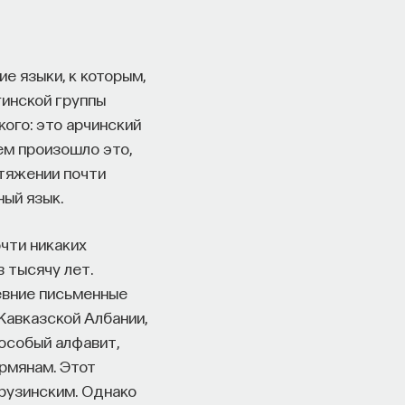
е языки, к которым,
гинской группы
кого: это арчинский
ем произошло это,
отяжении почти
ый язык.
чти никаких
 тысячу лет.
евние письменные
Кавказской Албании,
особый алфавит,
рмянам. Этот
грузинским. Однако