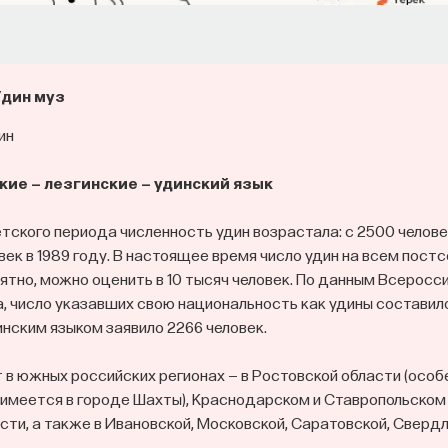
Удин муз
ин
кие — лезгинские — удинский язык
тского периода численность удин возрастала: с 2500 человек
век в 1989 году. В настоящее время число удин на всем пост
ятно, можно оценить в 10 тысяч человек. По данным Всеросс
а, число указавших свою национальность как удины составило
инским языком заявило 2266 человек.
 в южных российских регионах — в Ростовской области (осо
имеется в городе Шахты), Краснодарском и Ставропольском 
сти, а также в Ивановской, Московской, Саратовской, Сверд