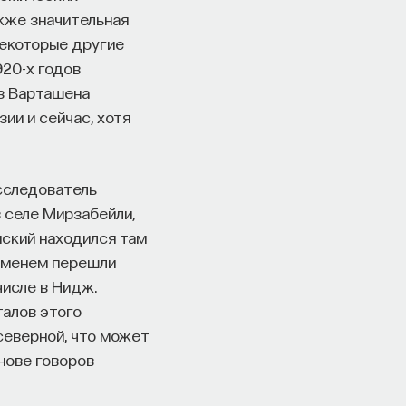
кже значительная
некоторые другие
920-х годов
из Варташена
ии и сейчас, хотя
Исследователь
в селе Мирзабейли,
нский находился там
еменем перешли
числе в Нидж.
талов этого
 северной, что может
нове говоров