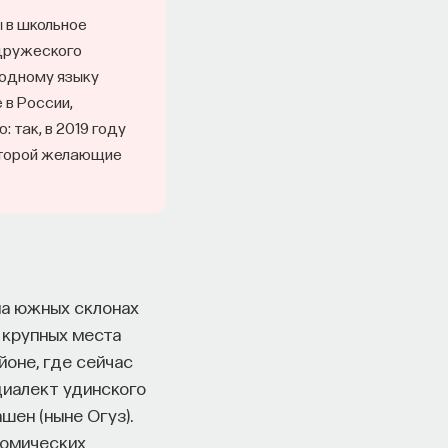
 в школьное
 дружеского
родному языку
 в России,
 так, в 2019 году
которой желающие
на южных склонах
а крупных места
йоне, где сейчас
диалект удинского
шен (ныне Огуз).
номических