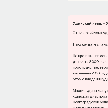
Удинский язык — 
Этнический язык уд
Нахско-дагестанс
На протяжении сове
до почти 8000 чело
пространстве, веро
населения 2010 год
этом о владении уд
Многие удины живут
удинская диаспора 
Волгоградской обла
и других регионах.