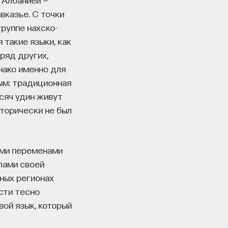
вказье. С точки
руппе нахско-
такие языки, как
 ряд других,
нако именно для
ым: традиционная
сяч удин живут
сторически не был
ими переменами
лами своей
чных регионах
сти тесно
ой язык, который