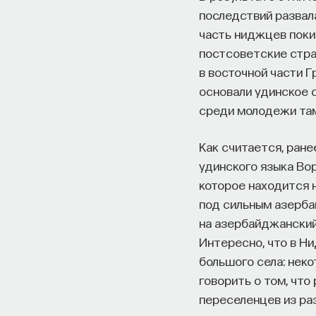
последствий развал
часть ниджцев поки
постсоветские стран
в восточной части 
основали удинское с
среди молодежи там
Как считается, ран
удинского языка Вор
которое находится н
под сильным азерба
на азербайджанский 
Интересно, что в Н
большого села: неко
говорить о том, чт
переселенцев из ра