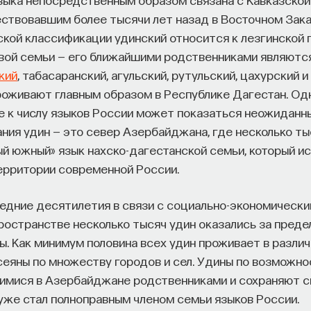
ствовавшим более тысячи лет назад в Восточном Зака
ской классификации удинский относится к лезгинской г
вой семьи — его ближайшими родственниками являются 
кий
, табасаранский, агульский, рутульский, цахурский и
роживают главным образом в Республике Дагестан. Од
е к числу языков России может показаться неожиданн
ния удин — это север Азербайджана, где несколько ты
ый южный» язык нахско-дагестанской семьи, который и
ерритории современной России.
ледние десятилетия в связи с социально-экономическ
ространстве несколько тысяч удин оказались за преде
ы. Как минимум половина всех удин проживает в разли
ссеяны по множеству городов и сел. Удины по возможно
мися в Азербайджане родственниками и сохраняют св
уже стал полноправным членом семьи языков России.