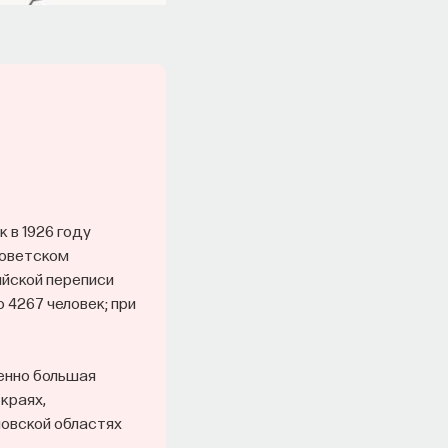
 в 1926 году
советском
ийской переписи
 4267 человек; при
бенно большая
краях,
ловской областях