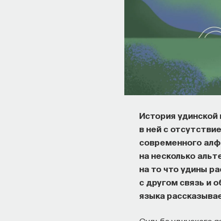
История удинской
в ней с отсутстви
современного алф
на несколько альт
на то что удины р
с другом связь и 
языка рассказывае
Судьба удинского я