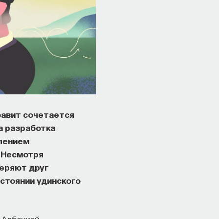
фавит сочетается
а разработка
елением
. Несмотря
теряют друг
остоянии удинского
 Албанией —