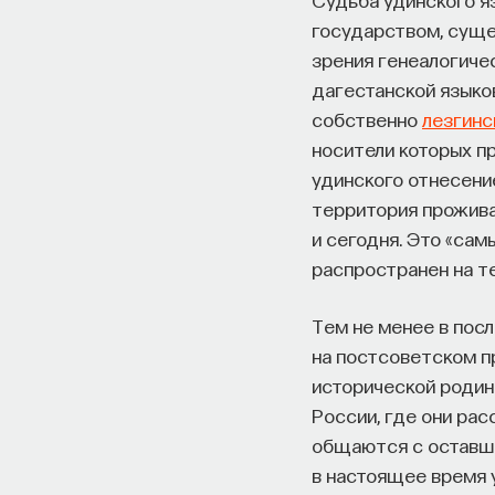
государством, суще
зрения генеалогиче
дагестанской языко
собственно
лезгинс
носители которых п
удинского отнесени
территория прожива
и сегодня. Это «сам
распространен на т
Тем не менее в пос
на постсоветском п
исторической родин
России, где они ра
общаются с оставши
в настоящее время 