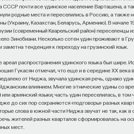
а СССР почти все удинское население Варташена, а та
нули родные места и переселились в Россию, а также 
ы (Украину, Казахстан, Беларусь, Армению). В начале 1
Грузии (современный Кварельский район) переселенцы 
ело Зинобиани. Несколько сотен удин проживают в Груз
 заметна тенденция к переходу на грузинский язык.
ее ареал распространения удинского языка был шире. 
ошил Гукасян отмечал, что еще и в середине XX века 
едалеко от Ниджа, звучала удинская речь, однако уди
йджанским влиянием. Многие этнические удины со вр
или армянский языки; часть удин переселилась, в том 
идже до сих пор сохраняются «подговоры» разных квар
торые слова в южной части Ниджа звучат не так, как в
о речь жителей разных кварталов сформировалась на ос
зных мест.