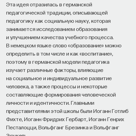
к сложному мышлению. Третья — развитие
Эта идея отразилась в германской
общества, вклад в то, каким оно будет.
педагогической традиции, описывающей
И четвертая — социальная эффективность,
педагогику как социальную науку, которая
то есть забота о том, как человек будет работать
занимается исследованием образования
за пределами университета и насколько
и улучшением качества учебного процесса.
эффективным окажется в команде и профессии.
В немецком языке слово «образование» можно
Университет не всегда может точно
определить в том числе и как «воспитание»,
предсказать, какие именно рабочие места ждут
поэтому в германской модели педагогика
выпускника, но сама эта оптика тоже остается
изучает различные факторы, влияющие
отдельной идеологией. В зависимости от того,
на социальное и индивидуальное развитие
в какой из этих логик работает университет,
человека, а также процессы и некоторые
у него будут совершенно разные ответы
составляющие формирования человеческой
на вопрос о целях образования».
личности и идентичности. Главными
представителями этой школы были Иоганн Готлиб
Университет должен строить
Фихте, Иоганн Фридрих Гербарт, Иоганн Генрих
будущее
Песталоцци, Вольфганг Брезинка и Вольфганг
Зюнкель.