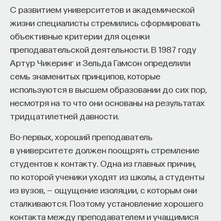
обратился к ИИ, а то, как именно он это делает.
С развитием университетов и академической
Если воспринимать ИИ просто как помощника,
жизни специалисты стремились сформировать
ресурс или способ сэкономить усилия, студенты
объективные критерии для оценки
чаще всего лишь снижают когнитивную
преподавательской деятельности. В 1987 году
нагрузку — а университет вообще не для этого
Артур Чикеринг и Зельда Гамсон определили
создан. Они некритично делегируют агенту
семь знаменитых принципов, которые
самые разные задачи и переносят в эту
используются в высшем образовании до сих пор,
коммуникацию далеко не лучшие привычки.
несмотря на то что они основаны на результатах
Но если использовать ИИ как сложного
тридцатилетней давности.
собеседника, который заставляет уточнять
основания, спорить и продумывать собственную
Во-первых, хороший преподаватель
позицию, тогда студент действительно
в университете должен поощрять стремление
продвигается. Решающее значение имеет
студентов к контакту. Одна из главных причин,
не объем общения и не тип задания, а характер
по которой ученики уходят из школы, а студенты
самой коммуникации».
из вузов, — ощущение изоляции, с которым они
сталкиваются. Поэтому установление хорошего
контакта между преподавателем и учащимися