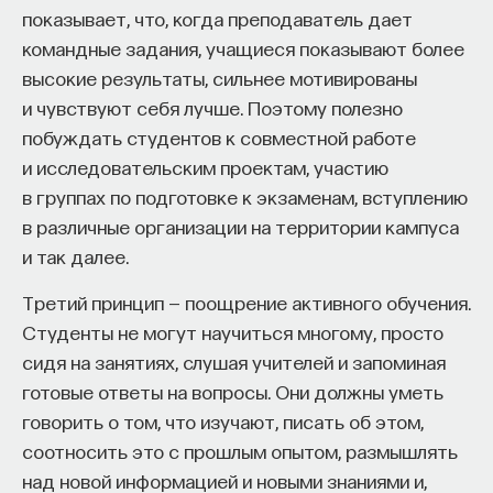
показывает, что, когда преподаватель дает
командные задания, учащиеся показывают более
высокие результаты, сильнее мотивированы
НАД МАТЕРИАЛОМ РАБОТАЛИ
и чувствуют себя лучше. Поэтому полезно
Ивар Максутов
побуждать студентов к совместной работе
издатель, сооснователь Редакционно-
и исследовательским проектам, участию
издательского дома "ПостНаука", религиовед
в группах по подготовке к экзаменам, вступлению
в различные организации на территории кампуса
Ульяна Раведовская
и так далее.
Третий принцип — поощрение активного обучения.
Студенты не могут научиться многому, просто
Сения Долгачева
сидя на занятиях, слушая учителей и запоминая
редактор ПостНауки
готовые ответы на вопросы. Они должны уметь
говорить о том, что изучают, писать об этом,
соотносить это с прошлым опытом, размышлять
ИСКУССТВЕННЫЙ ИНТЕЛЛЕКТ
над новой информацией и новыми знаниями и,
220 публикаций