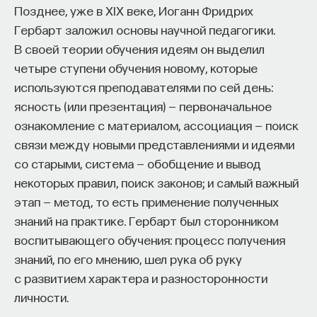
эффект образования не раскрывается в тот
Позднее, уже в XIX веке, Иоганн Фридрих
момент, когда выпускник выходит на работу, —
Гербарт заложил основы научной педагогики.
тогда все только начинается. Дальше человек
В своей теории обучения идеям он выделил
адаптируется и еще много лет пользуется тем,
четыре ступени обучения новому, которые
что получил в университете. Если задуматься, как
используются преподавателями по сей день:
долго он опирается на свое первое образование,
ясность (или презентация) — первоначальное
речь идет не о нескольких годах,
ознакомление с материалом, ассоциация — поиск
а о десятилетиях».
связи между новыми представлениями и идеями
со старыми, система — обобщение и вывод
У университета четыре цели
некоторых правил, поиск законов; и самый важный
этап — метод, то есть применение полученных
«Мы выделили четыре идеологии образования.
знаний на практике. Гербарт был сторонником
Первая — развитие и трансляция
воспитывающего обучения: процесс получения
дисциплинарного знания, где в центре находится
знаний, по его мнению, шел рука об руку
само знание, а не человек и не рынок труда.
с развитием характера и разносторонности
Вторая — формирование определенного типа
личности.
человека, например человека, способного