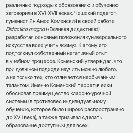
вы занимаетесь биоинформатикой, молекулярной
различные подходы к образованию и обучению
биологией, ИИ или другими наукоемкими
заговорили в XVI–XVII веках. Чешский педагог-
дисциплинами, проект поможет вам найти место
гуманист Ян Амос Коменский в своей работе
в командах, меняющих индустрию.
Didactica magna
(«Великая дидактика»)
Как стать участником:
разработал основные положения «универсального
Заполнить анкету кандидата
искусства всех учить всему». К этому его
Посмотреть текущие вакансии
подтолкнул собственный негативный опыт
в учебном процессе. Коменский утверждал, что
Образование работает дольше,
при должном подходе научить можно любого,
чем кажется
а не только тех, кто отличается необычайным
талантом. Именно Коменский теоретически
«Тема кажется простой: мы определяем цели,
обосновал преимущество классно-урочной
движемся к ним — и дальше все должно
системы (в противовес индивидуальному
работать. Но в реальности с целеполаганием все
обучению, которое было широко распространено
намного сложнее. Проблема не только
до XVII века), а также призывал сделать
во временном разрыве, когда результат должен
образование доступным для всех.
проявиться через несколько лет. Ключевой