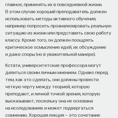
главное, применять их в повседневной жизни.
В этом случае хороший преподаватель должен
ИСКУССТВЕННЫЙ ИНТЕЛЛЕКТ
УНИВЕРСИТЕТ
использовать методы активного обучения,
АКАДЕМИЧЕСКАЯ СРЕДА
ОБУЧЕНИЕ
например попросить проанализировать реальную
ситуацию из жизни или представить свою работу
НЕЙРОСЕТЕВЫЕ АРХИТЕКТУРЫ
классу. Кроме того, он должен поощрять
СТРОИТЕЛИ БУДУЩЕГО
критическое осмысление идей, их обсуждение
и даже споры (но в уважительной манере).
Кстати, университетские профессора могут
ПАРТНЁР ПРОЕКТА
делиться своим личным мнением. Однако перед
тем, как это сделать, они должны провести
четкую черту между теорией, которую
преподают, и личной точкой зрения, которую
высказывают, поскольку она не основана
Что такое партнёрский материал?
на исследованиях и может подвергаться
сомнению. Хорошая лекция — это сочетание