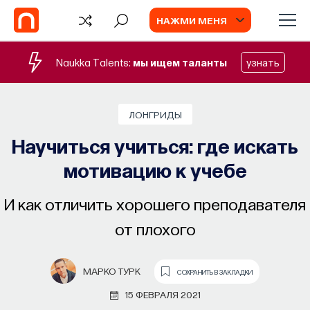
НАЖМИ МЕНЯ
Naukka Talents:
мы ищем таланты
узнать
ЛОНГРИДЫ
Научиться учиться: где искать
мотивацию к учебе
И как отличить хорошего преподавателя
от плохого
МАРКО ТУРК
TV
СОХРАНИТЬ В ЗАКЛАДКИ
15 ФЕВРАЛЯ 2021
ИИ в университете, цели