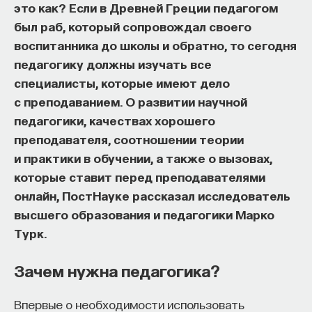
это как? Если в Древней Греции педагогом
собственное будущее, почему результаты
был раб, который сопровождал своего
образования раскрываются на длинной дистанции,
воспитанника до школы и обратно, то сегодня
и что на самом деле должен уметь студент,
педагогику должны изучать все
выходящий в сложный и быстро меняющийся мир.
специалисты, которые имеют дело
А еще — почему ИИ не стоит просто запрещать,
с преподаванием. О развитии научной
как использовать его для диалога, и зачем
педагогики, качествах хорошего
университету учить не только знаниям, но и самой
преподавателя, соотношении теории
практике мышления и коммуникации.
и практики в обучении, а также о вызовах,
которые ставит перед преподавателями
онлайн, ПостНауке рассказал исследователь
Основатель ПостНауки Ивар Максутов запускает
высшего образования и педагогики Марко
проект Naukka Talents.
Турк.
Это глобальная экосистема для поиска и найма
Зачем нужна педагогика?
STEM-специалистов (Science, Technology,
Engineering, Mathematics) в самые амбициозные
Deep-Tech и Biotech проекты по всему миру. Если
Впервые о необходимости использовать