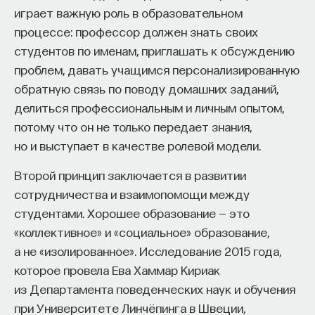
«Мыслить как учёный» — подкаст основателя
играет важную роль в образовательном
ПостНауки Ивара Максутова о людях, которые
процессе: профессор должен знать своих
меняют мир. В каждом выпуске — разговоры
студентов по именам, приглашать к обсуждению
с исследователями, предпринимателями,
проблем, давать учащимся персонализированную
инвесторами и изобретателями. За десятки
эпизодов Ивар обсудил большие языковые
обратную связь по поводу домашних заданий,
модели вместе с Михаилом Бурцевым, цифровые
делиться профессиональным и личным опытом,
данные в фармацевтике с Ириной Ефименко,
потому что он не только передает знания,
агротехнологии с Михаилом Тавером и много
но и выступает в качестве ролевой модели.
других тем — от коучинга до фармакогенетики.
В будущих выпусках их список будет только
Второй принцип заключается в развитии
расширяться — слушайте подкаст на
YouTube
,
сотрудничества и взаимопомощи между
Яндекс Музыке
,
Apple Podcasts
,
VK
и
Spotify
.
студентами. Хорошее образование — это
«коллективное» и «социальное» образование,
а не «изолированное». Исследование 2015 года,
6/30/2026
которое провела Ева Хаммар Кириак
из Департамента поведенческих наук и обучения
НАПИСАТЬ НАМ
при Университете Линчёпинга в Швеции,