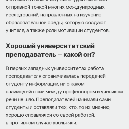
мысли. Знание не передается в готовом виде —
отправной точкой многих международных
оно формируется. Нам долго казалось, что
исследований, направленных на изучение
преподаватель может просто хорошо и логично
образовательной среды, которую создают
изложить материал, а студент — зафиксировать
учителя, а также роли мотивации студентов.
его и затем воспроизвести. Но самый важный
момент происходит потом, когда человек
Хороший университетский
остается один на один с этим материалом
преподаватель — какой он?
и пытается что-то с ним сделать. И получается,
что настоящее образование происходит
В первых западных университетах работа
не в аудитории, а за ее пределами».
преподавателя ограничивалась передачей
ИИ полезен не как костыль, а как
студенту информации, ни о каком
взаимодействии между профессором и учеником
сложный собеседник
речи не шло. Преподавателей нанимали сами
«Мы не наказываем студентов за использование
студенты и оставляли тех, кто, по их мнению,
ИИ, потому что сам факт его использования еще
хорошо справлялся со своей работой,
ничего не объясняет. Важно не то, что студент
в противном случае увольняли.