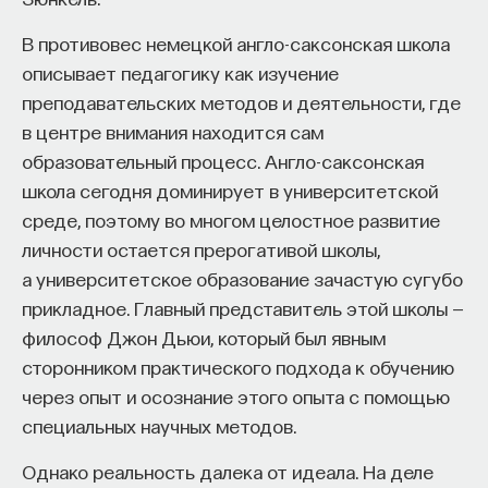
«Есть представление о том, что университеты
В противовес немецкой англо-саксонская школа
готовят элиту, и отсюда возникает образ сложно
описывает педагогику как изучение
мыслящего, сложно устроенного человека.
преподавательских методов и деятельности, где
Но здесь возникает и другой, гораздо более
в центре внимания находится сам
трудный вопрос: кто вообще формирует
образовательный процесс. Англо-саксонская
целеполагание университета и кто задает тот
школа сегодня доминирует в университетской
смысл, на который он работает? Мне кажется,
среде, поэтому во многом целостное развитие
университет способен быть субъектом —
личности остается прерогативой школы,
не просто выполнять внешний заказ,
а университетское образование зачастую сугубо
а самостоятельно выбирать, на какое будущее
прикладное. Главный представитель этой школы —
он работает. У него должна быть собственная
философ Джон Дьюи, который был явным
позиция: сначала определить, какое будущее
сторонником практического подхода к обучению
он хочет создавать, а затем разворачивать это
через опыт и осознание этого опыта с помощью
в своей деятельности. Когда университет
специальных научных методов.
работает только под заказ, он занимает совсем
другую роль. У классического университета есть
Однако реальность далека от идеала. На деле