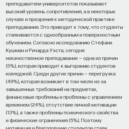
редкая возможность — мыслить на длинной
преподаватели университетов показывают
дистанции и реально влиять на будущее: на то,
высокий уровень сопротивления, а в некоторых
как будет мыслить элита, как будет устроена
случаях и презрения к методической практике
экономика и как в целом будет разворачиваться
преподавания. Это приводит к тому, что студенты
общество».
сталкиваются с однообразным и поверхностным
обучением. Согласно исследованию Стефани
Знание нельзя просто передать
Кушман и Ричарда Уэста, сегодня
некачественное преподавание — одна из причин
«Сама проблема гораздо старше, чем может
(5%), которая приводит к выгоранию студентов
показаться. Если преподаватель выдает задание,
колледжей. Среди других причин — перегрузка
студент перепоручает его нейросети, а потом
(49%), которая возникает в том числе из-за
просто приносит готовый текст, это лишь делает
завышенных требований на предметах,
старую проблему совсем уж неустранимой.
финансовые проблемы и проблемы с управлением
Но и привычная университетская схема, в которой
временем (24%), отсутствие личной мотивации
преподаватель что-то рассказал, студент что-то
(13%), а также проблемы психического свойства
записал, а затем попытался пересказать это
и физические ограничения (5%). Поэтому
наизусть, тоже почти не оставляет места для
мотивация и благополучие студентов стали