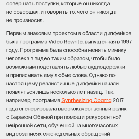
совершать поступки, которые он никогда
Автор курса:
Михаил Полуэктов
— врач-
не совершал, и говорить то, чего он никогда
сомнолог, доцент кафедры нервных
не произносил.
болезней и нейрохирургии Первого МГМУ
Первым знаковым проектом в области дипфейков
им. И. М. Сеченова, заведующий отделением
была программа Video Rewrite, выпущенная в 1997
медицины сна университетской клинической
году. Программа была способна менять мимику
больницы № 3.
человека в видео таким образом, чтобы было
возможным подставлять любые аудиодорожки —
3/10/2025
и приписывать ему любые слова. Однако по-
настоящему реалистичные дипфейки начали
НАПИСАТЬ НАМ
появляться лишь несколько лет назад. Так,
например, программа
Synthesizing Obama
2017
года сгенерировала высококачественный ролик
с Бараком Обамой при помощи рекуррентной
НАД МАТЕРИАЛОМ РАБОТАЛИ
нейронной сети, обученной на многочасовых
Михаил Полуэктов
видеозаписях еженедельных обращений