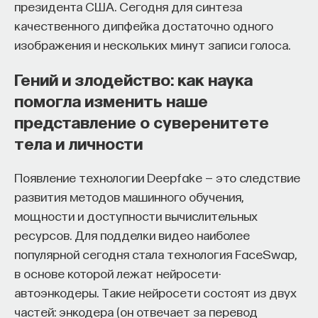
кандидат медицинских наук, доцент Первого
президента США. Сегодня для синтеза
МГМУ им. И. М. Сеченова
качественного дипфейка достаточно одного
изображения и нескольких минут записи голоса.
МЕДИЦИНА
Гений и злодейство: как наука
650 публикаций
помогла изменить наше
представление о суверенитете
МЕДИЦИНА
СОН
СОМНОЛОГИЯ
тела и личности
БЕССОННИЦА
ЕСТЕСТВЕННЫЕ НАУКИ
ЖУРНАЛ
НАУКА СНА
Появление технологии Deepfake — это следствие
развития методов машинного обучения,
мощности и доступности вычислительных
ресурсов. Для подделки видео наиболее
популярной сегодня стала технология FaceSwap,
в основе которой лежат нейросети-
автоэнкодеры. Такие нейросети состоят из двух
частей: энкодера (он отвечает за перевод