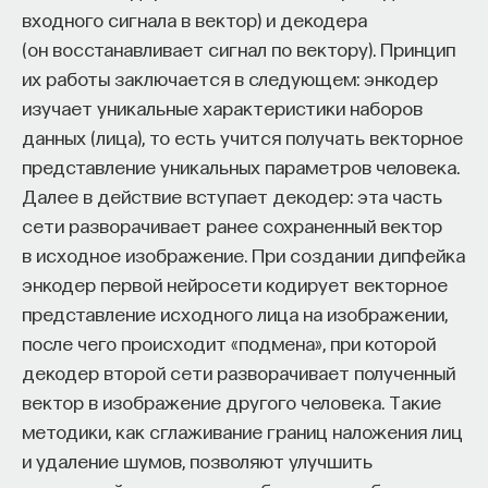
входного сигнала в вектор) и декодера
(он восстанавливает сигнал по вектору). Принцип
их работы заключается в следующем: энкодер
КУРС
изучает уникальные характеристики наборов
Наука сна: как управлять
данных (лица), то есть учится получать векторное
своим сном
представление уникальных параметров человека.
Далее в действие вступает декодер: эта часть
СОХРАНИТЬ КУРС
сети разворачивает ранее сохраненный вектор
в исходное изображение. При создании дипфейка
энкодер первой нейросети кодирует векторное
представление исходного лица на изображении,
после чего происходит «подмена», при которой
декодер второй сети разворачивает полученный
вектор в изображение другого человека. Такие
методики, как сглаживание границ наложения лиц
Внеси свой вклад в дело
и удаление шумов, позволяют улучшить
просвещения!