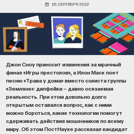
28 СЕНТЯБРЯ 2022
Почти треть жизни мы тратим на сон,
Джон Сноу приносит извинения за мрачный
но как он работает и можно ли его
финал «Игры престолов», а Илон Маск поет
приручить?
песню «Трава у дома» вместо солиста группы
«Земляне»: дипфейки — давно осязаемая
Как устроен самый важный и таинственный
реальность. При этом довольно долго
процесс в организме? Какую роль играет
открытым оставался вопрос, как с ними
состояние сна для жизни человека? Что
можно бороться, какие технологии помогут
происходит с нами, пока мы спим: какие циклы
сдерживать действия мошенников по всему
мы проходим, какие механизмы задействованы?
миру. Об этом ПостНауке рассказал кандидат
Что нужно сделать, чтобы за ночь наши ресурсы