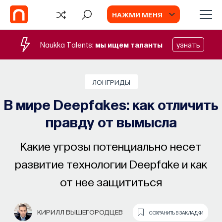
НАЖМИ МЕНЯ
Naukka Talents:
мы ищем таланты
узнать
СОБЫТИЯ
ЛОНГРИДЫ
Наука сна: как управлять своим
В мире Deepfakes: как отличить
сном
правду от вымысла
Почти треть жизни мы тратим на сон, но как
он работает и можно ли его приручить?
Какие угрозы потенциально несет
развитие технологии Deepfake и как
МИХАИЛ ПОЛУЭКТОВ
СОХРАНИТЬ В ЗАКЛАДКИ
от нее защититься
КИРИЛЛ ВЫШЕГОРОДЦЕВ
СОХРАНИТЬ В ЗАКЛАДКИ