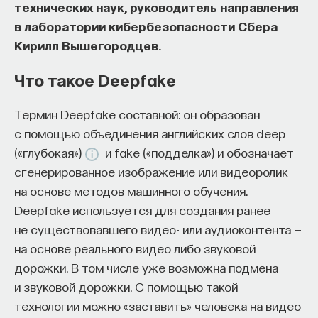
технических наук, руководитель направления
восполнялись и мы просыпались отдохнувшими.
в лаборатории кибербезопасности Сбера
Кирилл Вышегородцев.
Ответы на эти и другие вопросы можно найти,
записавшись
на курс «Наука сна: как управлять
Что такое Deepfake
своим сном»
.
Термин Deepfake составной: он образован
Пройдя этот курс, вы научитесь:
с помощью объединения английских слов deep
— Лучше понимать, что происходит с нами
(«глубокая»)
и fake («подделка») и обозначает
во сне
сгенерированное изображение или видеоролик
на основе методов машинного обучения.
— Заботиться о качестве своего сна
Deepfake используется для создания ранее
— Определять, какими способами можно
не существовавшего видео- или аудиоконтента —
улучшить свой сон
на основе реального видео либо звуковой
дорожки. В том числе уже возможна подмена
— Использовать когнитивно-поведенческую
и звуковой дорожки. С помощью такой
терапию и другие подходы при нарушениях
технологии можно «заставить» человека на видео
сна