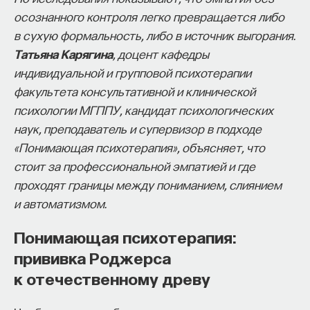
пространство на русском языке. В 2021 году в Лондо
осознанного контроля легко превращается либо
он основал компанию
Naukka
, помогающую учёным
в сухую формальность, либо в источник выгорания.
и предпринимателям превращать их идеи в технолог
Татьяна Карягина
, доцент кафедры
и успешные стартапы. Теперь команда ПостНауки за
индивидуальной и групповой психотерапии
новый сервис —
Naukka Talents
, рекрутинговое агентс
факультета консультативной и клинической
созданное для поддержки специалистов, желающих 
психологии МГППУ, кандидат психологических
в глобальных инновационных индустриях.
наук, преподаватель и супервизор в подходе
«Понимающая психотерапия», объясняет, что
В ходе работы с научным сообществом Ивар и его 
стоит за профессиональной эмпатией и где
обнаружили, что инновационные индустрии испыты
проходят границы между пониманием, слиянием
кадровый голод, особенно молодые deep tech и био
и автоматизмом.
компании. Исследование аудитории ПостНауки под
масштаб: более
60%
слушателей проекта имеют S
Понимающая психотерапия:
образование, при этом
32%
заинтересованы в рабо
прививка Роджерса
в инновационных компаниях, но не знают, с чего нача
к отечественному древу
Специалисты сталкиваются с тремя ключевыми бар