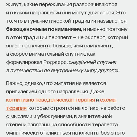
живут, какие переживания разворачиваются
НАПИСАТЬ НАМ
и в каком направлении они могут двигаться. Это
то, что в гуманистической традиции называется
безоценочным пониманием
, и именно поэтому
в этой традиции терапевт — не эксперт, который
НАД МАТЕРИАЛОМ РАБОТАЛИ
знает про клиента больше, чем сам клиент,
а скорее внимательный спутник, как
ПостНаука
формулировал Роджерс, «
надёжный спутник
команда ПостНауки
в путешествии по внутреннему миру другого
».
Важно, однако, что эмпатия не является
Сения Долгачева
привилегией одного направления. Даже
редактор ПостНауки
когнитивно-поведенческая терапия
и
схема-
терапия
, которые строятся на логике, на работе
с мыслями и убеждениями, в значительной
ТЕХНОЛОГИИ
степени завязаны на способности терапевта
644 публикации
эмпатически откликаться на клиента: без этого