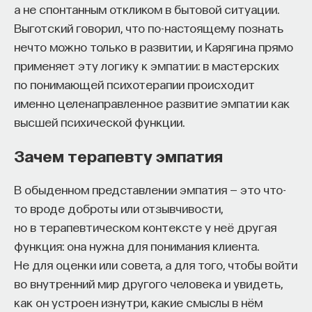
биотех компанию, где человек сможет раскрыть св
а не спонтанным откликом в бытовой ситуации.
таланты.​ Для тех, кто ещё набирается опыта, серви
Выготский говорил, что по-настоящему познать
предлагает вебинары и индивидуальные консультаци
нечто можно только в развитии, и Карягина прямо
понять, как развить необходимые навыки. Позднее 
применяет эту логику к эмпатии: в мастерских
запущена серия спецпроектов, рассказывающих о 
по понимающей психотерапии происходит
индустриях и их устройстве.​
именно целенаправленное развитие эмпатии как
высшей психической функции.
Если у вас есть STEM-образование или опыт
в исследовательской сфере — это ваш шанс выйти
Зачем терапевту эмпатия
на глобальный уровень. Помогите вместе приблизит
Четвёртую индустриальную революцию и найти сво
В обыденном представлении эмпатия — это что-
в инновационном будущем! ​
то вроде доброты или отзывчивости,
но в терапевтическом контексте у неё другая
Заполните анкету и загрузите своё резюме, чт
функция: она нужна для понимания клиента.
стать участником программы
:
Не для оценки или совета, а для того, чтобы войти
https://postnauka.org/link/tal1125_blog1
во внутренний мир другого человека и увидеть,
11/24/2025
как он устроен изнутри, какие смыслы в нём