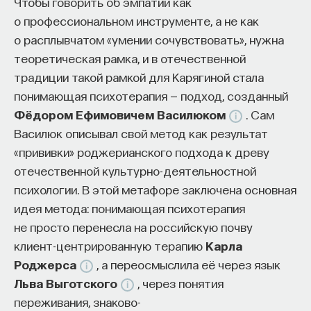
Чтобы говорить об эмпатии как
Недостаток информации о глобальных индустрия
о профессиональном инструменте, а не как
и карьерных возможностях мешает поиску подх
о расплывчатом «умении сочувствовать», нужна
ваканси; ​
теоретическая рамка, и в отечественной
Непрозрачные механизмы в инновационных компа
традиции такой рамкой для Карягиной стала
усложняют процесс трудоустройства​;
понимающая психотерапия — подход, созданный
Стереотипы не позволяют эффективно конкурир
Фёдором Ефимовичем Василюком
. Сам
на международном рынке​.
Василюк описывал свой метод как результат
«прививки» роджерианского подхода к древу
Что такое Naukka Talents
отечественной культурно-деятельностной
психологии. В этой метафоре заключена основная
Naukka Talents
— это не просто рекрутинговый серв
идея метода: понимающая психотерапия
а комплексная платформа поддержки специалистов 
не просто перенесла на российскую почву
к карьере в глобальных инновационных индустриях.
клиент-центрированную терапию
Карла
помогает преодолеть существующие барьеры чер
Роджерса
, а переосмыслила её через язык
обучение, карьерное сопровождение и прямые связ
Льва Выготского
, через понятия
с компаниями, заинтересованными в
высококвалифици
переживания, знаково-
кадрах.​