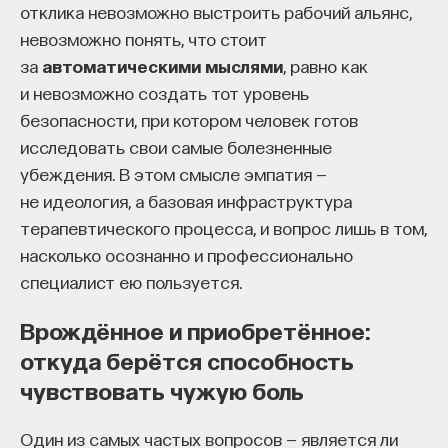
отклика невозможно выстроить рабочий альянс,
ТЕХНОЛОГИИ
МАТЕМАТИКА
ОБРАЗОВАНИЕ
Н
невозможно понять, что стоит
за
автоматическими мыслями
, равно как
БИОТЕХНОЛОГИИ
ПРОГРАММНАЯ ИНЖЕНЕРИЯ
и невозможно создать тот уровень
ТОЧНЫЕ НАУКИ
СТРОИТЕЛИ БУДУЩЕГО
безопасности, при котором человек готов
исследовать свои самые болезненные
убеждения. В этом смысле эмпатия —
не идеология, а базовая инфраструктура
ПАРТНЁР ПРОЕКТА
терапевтического процесса, и вопрос лишь в том,
насколько осознанно и профессионально
специалист ею пользуется.
Врождённое и приобретённое:
Что такое партнёрский материал?
откуда берётся способность
чувствовать чужую боль
Один из самых частых вопросов — является ли