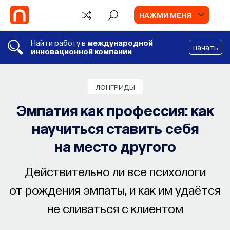
НАЖМИ МЕНЯ
Найти работу в
международной
начать
инновационной компании
БЛОГ
ЛОНГРИДЫ
Запуск рекрутингового сервиса Na
Эмпатия как профессия: как
Talents
научиться ставить себя
Основатель ПостНауки Ивар Максутов запу
на место другого
сервис, который поможет найти свою ни
в глобальных deep tech и биотех компан
Действительно ли все психологи
ПОСТНАУКА
СОХРАНИТЬ В ЗАКЛАДКИ
от рождения эмпаты, и как им удаётся
не сливаться с клиентом