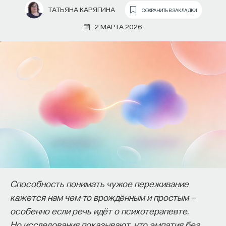
ТАТЬЯНА КАРЯГИНА
СОХРАНИТЬ В ЗАКЛАДКИ
2 МАРТА 2026
Основатель ПостНауки Ивар Максутов
запускает сервис, который поможет на
свою нишу в глобальных deep tech и би
Способность понимать чужое переживание
компаниях
кажется нам чем-то врождённым и простым —
В 2012 году
Ивар Максутов
создал проект ПостНаука
особенно если речь идёт о психотерапевте.
который дал голос учёным и навсегда изменил медий
Но исследования показывают, что эмпатия без