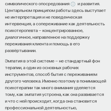
символического опосредования
и развития.
Сервис создан для всех, кто хочет найти свой путь
Центарльном принципом работы здесь выступает
в инновационных индустриях:
не интерпретация и не поведенческая
интервенция, а сопереживание как деятельность
Учёных, инженеров и исследователей с опытом р
психотеропевта — концентрированное,
в научной сфере;
диалогичное, направленное на поддержку
Специалистов с STEM-образованием, желающих
переживания клиента и помощь в его
сменить сферу деятельности;
развёртывании.
Тех, кто пока не имеет достаточного опыта работ
Эмпатия в этой системе — не стандартный фон
в индустрии, но стремится развивать необходим
терапии, а один из основных рабочих
навыки.
инструментов, способ бытия с переживанием
Для уже готовых специалистов достаточно оставит
другого человека. Именно поэтому в понимающей
информацию о себе: образование, опыт работы, навы
психотерапии так много внимания уделяется
интересы и владение иностранными языками. Коман
тому, как эмпатия устроена, как она развивается
Naukka Talents
будет искать, где эти навыки могут 
и что с ней происходит, когда она становится
применены, и поможет найти международную deep 
профессиональной деятельностью,