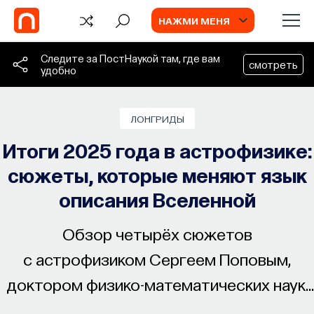
НАЖМИ МЕНЯ
Следите за ПостНаукой там, где вам
смотреть
удобно
БЛОГ
ЛОНГРИДЫ
Запуск рекрутингового сервиса
Итоги 2025 года в астрофизике:
Naukka Talents
сюжеты, которые меняют язык
Основатель ПостНауки Ивар Максутов
описания Вселенной
запускает сервис, который поможет найти
свою нишу в глобальных deep tech и биотех
компаниях
Обзор четырёх сюжетов
с астрофизиком Сергеем Поповым,
ПОСТНАУКА
СОХРАНИТЬ В ЗАКЛАДКИ
доктором физико-математических наук,
профессором РАН и популяризатором