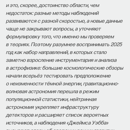
и это, скорее, достоинство области, чем
изменил медийное пространство на русском
недостаток: разные методы наблюдений
языке. В 2021 году в Лондоне он основал компанию
развиваются с разной скоростью, а новые данные
Naukka
, помогающую учёным
чаще не закрывают вопросы, а уточняют
и предпринимателям превращать их идеи
формулировку того, что именно мы проверяем
в технологии и успешные стартапы. Теперь
в теориях. Поэтому разумнее воспринимать 2025
команда ПостНауки запускает новый сервис —
год как набор направлений, в которых стало
Naukka Talents
, рекрутинговое агентство,
заметно взросление инструментария и анализа
созданное для поддержки специалистов,
в астрофизике: большие космологические обзоры
желающих работать в глобальных инновационных
начали всерьёз тестировать предположение
индустриях.
о неизменности тёмной энергии, гравитационно-
В ходе работы с научным сообществом Ивар
волновая астрономия перешла в режим
и его команда обнаружили, что инновационные
популяционной статистики, нейтринная
индустрии испытывают кадровый голод,
астрономия укрепляет инфраструктуру
особенно молодые deep tech и биотех компании.
детекторов и расширяет список вероятных
Исследование аудитории ПостНауки
источников, а наблюдения «Джеймса Уэбба»
подтвердило масштаб: более
60%
слушателей