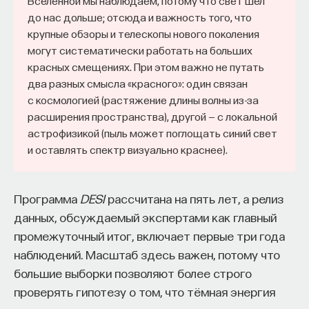
Вселенной мы наблюдаем, потому что свет шёл
работы в индустрии, но стремится развивать
до нас дольше; отсюда и важность того, что
необходимые навыки.
крупные обзоры и телескопы нового поколения
могут систематически работать на больших
Для уже готовых специалистов достаточно
красных смещениях. При этом важно не путать
оставить информацию о себе: образование, опыт
два разных смысла «красного»: один связан
работы, навыки, интересы и владение
с космологией (растяжение длины волны из-за
иностранными языками. Команда
Naukka Talents
расширения пространства), другой — с локальной
будет искать, где эти навыки могут быть
астрофизикой (пыль может поглощать синий свет
и оставлять спектр визуально краснее).
применены, и поможет найти международную
deep tech
или биотех компанию, где человек
сможет раскрыть свои таланты.​ Для тех, кто ещё
Программа
DESI
рассчитана на пять лет, а релиз
набирается опыта, сервис предлагает вебинары
данных, обсуждаемый экспертами как главный
и индивидуальные консультации, чтобы понять,
промежуточный итог, включает первые три года
как развить необходимые навыки. Позднее будет
наблюдений. Масштаб здесь важен, потому что
запущена серия спецпроектов, рассказывающих
большие выборки позволяют более строго
о разных индустриях и их устройстве.​
проверять гипотезу о том, что тёмная энергия