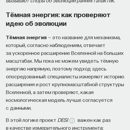
вызывают споры об эволюции ранних галактик.
проекта имеют STEM-образование, при этом
32%
Тёмная энергия: как проверяют
заинтересованы в работе в инновационных
компаниях, но не знают, с чего начать.
идею об эволюции
Специалисты сталкиваются с тремя ключевыми
Тёмная энергия
— это название для механизма,
барьерами:
который, согласно наблюдениям, отвечает
Недостаток информации о глобальных
за ускоренное расширение Вселенной на больших
индустриях и карьерных возможностях
масштабах. Мы пока не можем увидеть тёмную
мешает поиску подходящих ваканси; ​
энергию напрямую, поэтому подход здесь
опосредованный: специалисты измеряют историю
Непрозрачные механизмы в инновационных
расширения и рост крупномасштабной структуры
компаниях усложняют процесс
Вселенной, а затем проверяют, какая
трудоустройства​;
космологическая модель лучше согласуется
Стереотипы не позволяют эффективно
с данными.
конкурировать на международном рынке​.
В этой логике проект
DESI
важен как раз
Что такое Naukka Talents
в качестве измерительного инструмента: