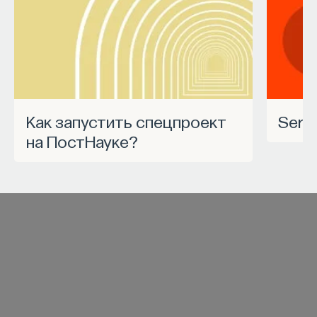
Как запустить спецпроект
Ser
на ПостНауке?