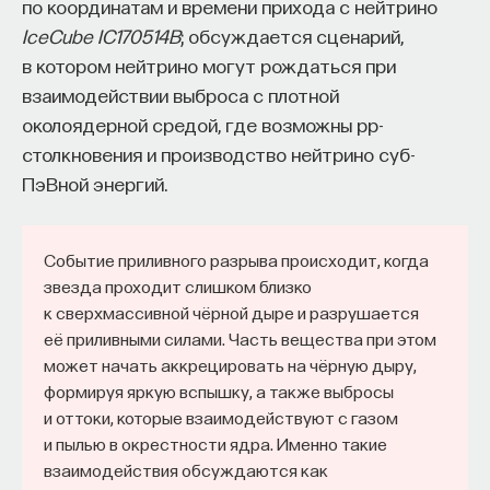
по координатам и времени прихода с нейтрино
IceCube IC170514B
; обсуждается сценарий,
в котором нейтрино могут рождаться при
взаимодействии выброса с плотной
околоядерной средой, где возможны pp-
столкновения и производство нейтрино суб-
ПэВной энергий.
Событие приливного разрыва происходит, когда
звезда проходит слишком близко
к сверхмассивной чёрной дыре и разрушается
её приливными силами. Часть вещества при этом
может начать аккрецировать на чёрную дыру,
формируя яркую вспышку, а также выбросы
и оттоки, которые взаимодействуют с газом
и пылью в окрестности ядра. Именно такие
взаимодействия обсуждаются как