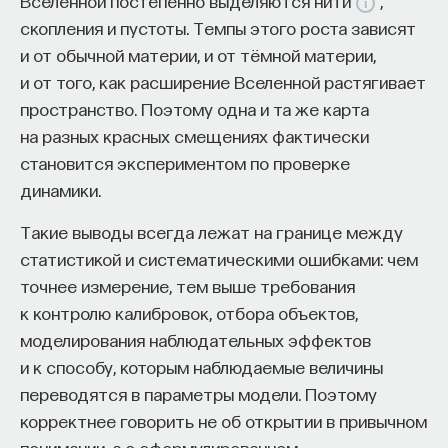
Вселенной постепенно выделяются нити
,
скопления и пустоты. Темпы этого роста зависят
ПостНаука
и от обычной материи, и от тёмной материи,
команда ПостНауки
и от того, как расширение Вселенной растягивает
пространство. Поэтому одна и та же карта
на разных красных смещениях фактически
Сения Долгачева
становится экспериментом по проверке
редактор ПостНауки
динамики.
Такие выводы всегда лежат на границе между
ТЕХНОЛОГИИ
статистикой и систематическими ошибками: чем
644 публикации
точнее измерение, тем выше требования
к контролю калибровок, отбора объектов,
ТЕХНОЛОГИИ
МАТЕМАТИКА
ОБРАЗОВАНИЕ
моделирования наблюдательных эффектов
и к способу, которым наблюдаемые величины
НАУКА
БИОТЕХНОЛОГИИ
переводятся в параметры модели. Поэтому
ПРОГРАММНАЯ ИНЖЕНЕРИЯ
ТОЧНЫЕ НАУКИ
корректнее говорить не об открытии в привычном
СТРОИТЕЛИ БУДУЩЕГО
понимании, а о сформулированном