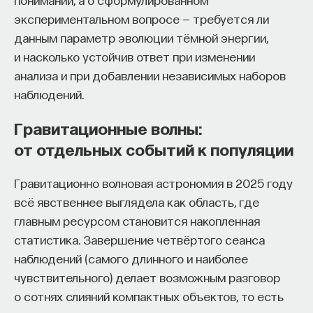
экспериментальном вопросе — требуется ли
данным параметр эволюции тёмной энергии,
и насколько устойчив ответ при изменении
ПАРТНЁР ПРОЕКТА
анализа и при добавлении независимых наборов
наблюдений.
Гравитационные волны:
от отдельных событий к популяции
Что такое партнёрский материал?
Гравитационно волновая астрономия в 2025 году
всё явственнее выглядела как область, где
главным ресурсом становится накопленная
статистика. Завершение четвёртого сеанса
наблюдений (самого длинного и наиболее
чувствительного) делает возможным разговор
Внеси свой вклад в дело
о сотнях слияний компактных объектов, то есть
просвещения!