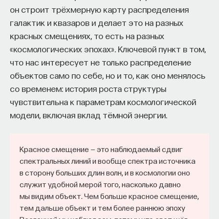
он строит трёхмерную карту распределения
Naukka Talents
— это не просто рекрутинговый
галактик и квазаров и делает это на разных
сервис, а комплексная платформа поддержки
красных смещениях, то есть на разных
специалистов на пути к карьере в глобальных
«космологических эпохах». Ключевой пункт в том,
инновационных индустриях. Сервис помогает
что нас интересует не только распределение
преодолеть существующие барьеры через
объектов само по себе, но и то, как оно менялось
обучение, карьерное сопровождение и прямые
со временем: история роста структуры
связи с компаниями, заинтересованными
чувствительна к параметрам космологической
в
кадрах.​
высококвалифицированных
модели, включая вклад тёмной энергии.
Сервис создан для всех, кто хочет найти свой
путь в инновационных индустриях:
Красное смещение — это наблюдаемый сдвиг
Учёных, инженеров и исследователей
спектральных линий и вообще спектра источника
с опытом работы в научной сфере;
в сторону больших длин волн, и в космологии оно
Специалистов с STEM-образованием,
служит удобной мерой того, насколько давно
мы видим объект. Чем больше красное смещение,
желающих сменить сферу деятельности;
тем дальше объект и тем более раннюю эпоху
Тех, кто пока не имеет достаточного опыта