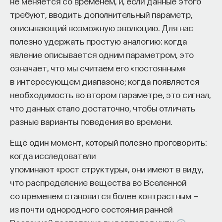
не меняется со временем, и, если данные этого
Если у вас есть STEM-образование или опыт
требуют, вводить дополнительный параметр,
в исследовательской сфере — это ваш шанс
описывающий возможную эволюцию. Для нас
выйти на глобальный уровень. Помогите вместе
полезно удержать простую аналогию: когда
приблизить Четвёртую индустриальную
явление описывается одним параметром, это
революцию и найти своё место в инновационном
означает, что мы считаем его «постоянным»
будущем! ​
в интересующем диапазоне; когда появляется
Заполните анкету и загрузите своё резюме,
необходимость во втором параметре, это сигнал,
чтобы стать участником программы
:
что данных стало достаточно, чтобы отличать
https://postnauka.org/link/tal1125_blog1
разные варианты поведения во времени.
11/24/2025
Ещё один момент, который полезно проговорить:
когда исследователи
НАПИСАТЬ НАМ
упоминают «рост структуры», они имеют в виду,
что распределение вещества во Вселенной
со временем становится более контрастным —
из почти однородного состояния ранней
НАД МАТЕРИАЛОМ РАБОТАЛИ