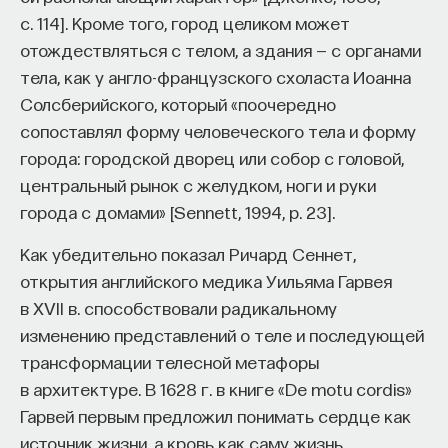
с. 114]. Кроме того, город целиком может
отождествляться с телом, а здания — с органами
тела, как у англо-французского схоласта Иоанна
Солсберийского, который «поочередно
сопоставлял форму человеческого тела и форму
города: городской дворец или собор с головой,
центральный рынок с желудком, ноги и руки
города с домами» [Sennett, 1994, p. 23].
Как убедительно показал Ричард Сеннет,
открытия английского медика Уильяма Гарвея
в XVII в. способствовали радикальному
изменению представлений о теле и последующей
трансформации телесной метафоры
в архитектуре. В 1628 г. в книге «De motu cordis»
Гарвей первым предложил понимать сердце как
источник жизни, а кровь как саму жизнь.