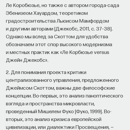
Ле Коробюзье, но также с автором города-сада
Эбенизеом Хауардом, теоретиком
градостроительства Льюисом Мамфордом
и другими авторами [Джекобс, 2011, c. 37–38].
Однако мы вслед за Скоттом для удобства
обозначаем этот спор высокого модернизма
и местных практик как «Ле Корбюзье versus
Джейн Джекобс».
2. Для понимания проекта критики
централизованного управления, предложенного
Джеймсом Скоттом, важны две философские
концепции. Во-первых, это анализ паноптического
взгляда и пространства микровласти,
проведенный Мишелем Фуко [Фуко, 1999]. Во-
вторых, это анализ кризиса европейской
цивилизации, или диалектики Просвещения, —