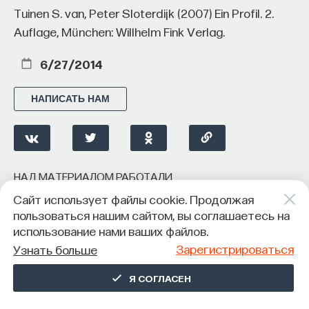
Tuinen S. van, Peter Sloterdijk (2007) Ein Profil. 2.
Auflage, München: Willhelm Fink Verlag.
6/27/2014
НАПИСАТЬ НАМ
НАД МАТЕРИАЛОМ РАБОТАЛИ
Сайт использует файлы cookie. Продолжая
Денис Сивков
пользоваться нашим сайтом, вы соглашаетесь на
кандидат философских наук, доцент кафедры
использование нами ваших файлов.
теоретической социологии и эпистемологии
ИОН РАНХиГС
Зарегистрироваться
Узнать больше
Я СОГЛАСЕН
СОЦИОЛОГИЯ
508 публикаций