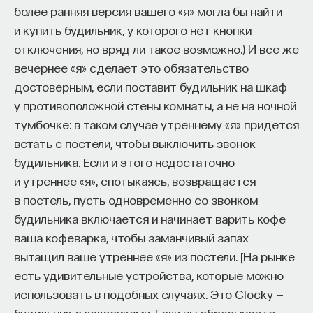
более ранняя версия вашего «я» могла бы найти
и купить будильник, у которого нет кнопки
отключения, но вряд ли такое возможно.) И все же
вечернее «я» сделает это обязательство
достоверным, если поставит будильник на шкаф
у противоположной стены комнаты, а не на ночной
тумбочке: в таком случае утреннему «я» придется
встать с постели, чтобы выключить звонок
будильника. Если и этого недостаточно
и утреннее «я», спотыкаясь, возвращается
в постель, пусть одновременно со звонком
будильника включается и начинает варить кофе
ваша кофеварка, чтобы заманчивый запах
вытащил ваше утреннее «я» из постели. [На рынке
есть удивительные устройства, которые можно
использовать в подобных случаях. Это Clocky —
будильник с колесиками. Если вы сбрасываете