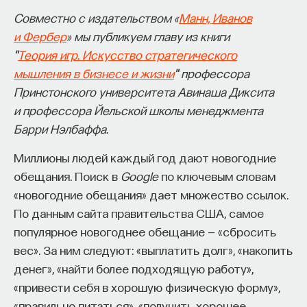
Совместно с издательством «
Манн, Иванов
и Фербер
» мы публикуем главу из книги
"
Теория игр. Искусство стратегического
мышления в бизнесе и жизни
" профессора
Принстонского университета Авинаша Диксита
и профессора Йельской школы менеджмента
Барри Нэлбаффа.
Миллионы людей каждый год дают новогодние
обещания. Поиск в
Google
по ключевым словам
«новогодние обещания» дает множество ссылок.
По данным сайта правительства США, самое
популярное новогоднее обещание — «сбросить
вес». За ним следуют: «выплатить долг», «накопить
денег», «найти более подходящую работу»,
«привести себя в хорошую физическую форму»,
«правильно питаться», «получить хорошее