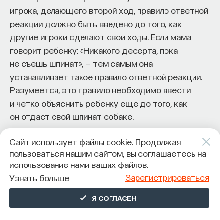
игрока, делающего второй ход, правило ответной
реакции должно быть введено до того, как
другие игроки сделают свои ходы. Если мама
говорит ребенку: «Никакого десерта, пока
не съешь шпинат», — тем самым она
устанавливает такое правило ответной реакции.
Разумеется, это правило необходимо ввести
и четко объяснить ребенку еще до того, как
он отдаст свой шпинат собаке.
Из этого следует, что такие ходы потребуют
Сайт использует файлы cookie. Продолжая
от вас более сложных методов изменения хода
пользоваться нашим сайтом, вы соглашаетесь на
игры. В деле введения правила ответной реакции
использование нами ваших файлов.
и доведения этого правила до сведения других
Зарегистрироваться
Узнать больше
игроков необходимо присвоить себе статус
Я СОГЛАСЕН
игрока, делающего первый ход. Вы должны
обеспечить достоверность этого правила, иными