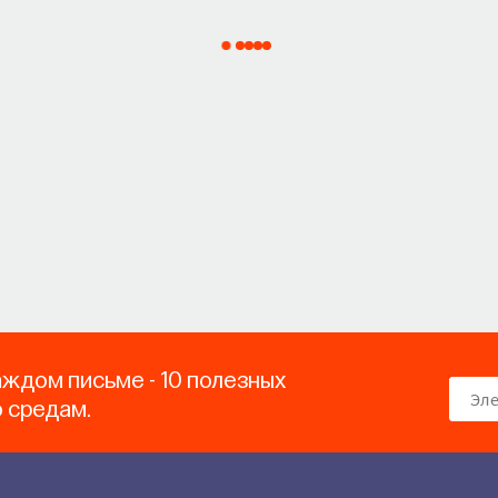
аждом письме - 10 полезных
о средам.