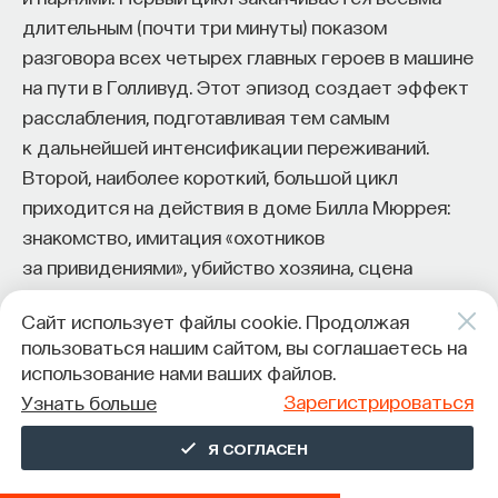
длительным (почти три минуты) показом
разговора всех четырех главных героев в машине
на пути в Голливуд. Этот эпизод создает эффект
расслабления, подготавливая тем самым
к дальнейшей интенсификации переживаний.
Второй, наиболее короткий, большой цикл
приходится на действия в доме Билла Мюррея:
знакомство, имитация «охотников
за привидениями», убийство хозяина, сцена
с сыном Таллахаси. Зрительское внимание
Сайт использует файлы cookie. Продолжая
ослабевает на сцене уединения подростка
пользоваться нашим сайтом, вы соглашаетесь на
со старшей сестрой, их воспоминаний о детстве.
использование нами ваших файлов.
С 58 минуты начинается последний большой цикл,
Зарегистрироваться
Узнать больше
противоречивый и наименее однородный
по включенности зрителей в экранное
Я СОГЛАСЕН
представление. Казалось бы, финальные сцены