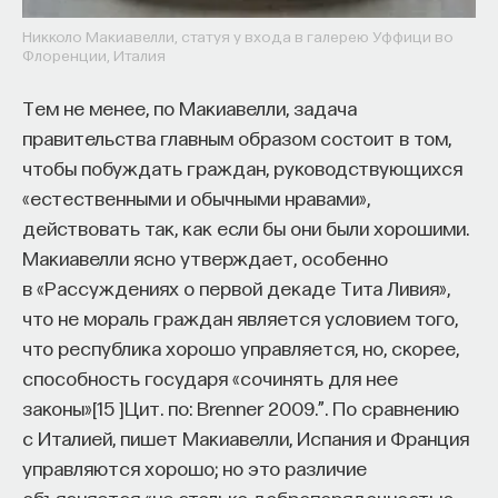
Никколо Макиавелли, статуя у входа в галерею Уффици во
Флоренции, Италия
Тем не менее, по Макиавелли, задача
правительства главным образом состоит в том,
чтобы побуждать граждан, руководствующихся
«естественными и обычными нравами»,
действовать так, как если бы они были хорошими.
Макиавелли ясно утверждает, особенно
в «Рассуждениях о первой декаде Тита Ливия»,
что не мораль граждан является условием того,
что республика хорошо управляется, но, скорее,
способность государя «сочинять для нее
законы»
[
15
]
Цит. по: Brenner 2009.”
. По сравнению
с Италией, пишет Макиавелли, Испания и Франция
управляются хорошо; но это различие
объясняется «не столько добропорядочностью