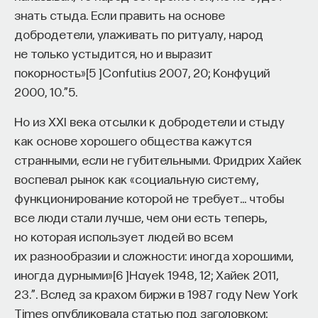
знать стыда. Если править на основе
добродетели, улаживать по ритуалу, народ
не только устыдится, но и выразит
покорность»
[
5
]
Confutius 2007, 20; Конфуций
2000, 10.”
5.
Но из XXI века отсылки к добродетели и стыду
как основе хорошего общества кажутся
странными, если не губительными. Фридрих Хайек
воспевал рынок как «социальную систему,
функционирование которой не требует… чтобы
все люди стали лучше, чем они есть теперь,
но которая использует людей во всем
их разнообразии и сложности: иногда хорошими,
иногда дурными»
[
6
]
Hayek 1948, 12; Хайек 2011,
23.”
. Вслед за крахом биржи в 1987 году New York
Times опубликовала статью под заголовком: