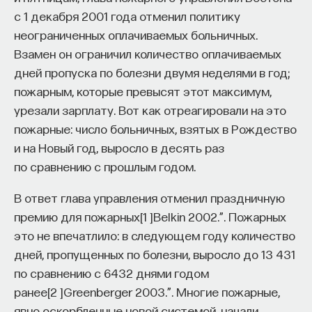
такое пространство и что такое время? Что
с 1 декабря 2001 года отменил политику
значит мыслить и что представляет собой наше
неограниченных оплачиваемых больничных.
сознание? Реальна ли реальность и откуда
Взамен он ограничил количество оплачиваемых
мы знаем то, что знаем? Существует ли в мире
дней пропуска по болезни двумя неделями в год;
свобода?
пожарным, которые превысят этот максимум,
урезали зарплату. Вот как отреагировали на это
— Переосмыслите границы доверия
пожарные: число больничных, взятых в Рождество
собственному знанию.
и на Новый год, выросло в десять раз
Автор курса:
Диана Гаспарян
— кандидат
по сравнению с прошлым годом.
философских наук, профессор Школы философии
В ответ глава управления отменил праздничную
и культурологии факультета гуманитарных наук
премию для пожарных
[
1
]
Belkin 2002.”
. Пожарных
НИУ ВШЭ.
это не впечатлило: в следующем году количество
3/30/2022
дней, пропущенных по болезни, выросло до 13 431
по сравнению с 6432 днями годом
НАПИСАТЬ НАМ
ранее
[
2
]
Greenberger 2003.”
. Многие пожарные,
явно оскорбленные новой системой, начали