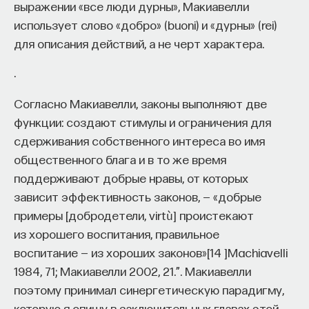
выражении «все люди дурны», Макиавелли
использует слово «добро» (buoni) и «дурны» (rei)
для описания действий, а не черт характера.
.
Согласно Макиавелли, законы выполняют две
функции: создают стимулы и ограничения для
сдерживания собственного интереса во имя
общественного блага и в то же время
поддерживают добрые нравы, от которых
зависит эффективность законов, — «добрые
примеры [добродетели, virtù] проистекают
из хорошего воспитания, правильное
воспитание — из хороших законов»
[
14
]
Machiavelli
1984, 71; Макиавелли 2002, 21.”
. Макиавелли
поэтому принимал синергетическую парадигму,
которую я опишу в заключительных главах этой