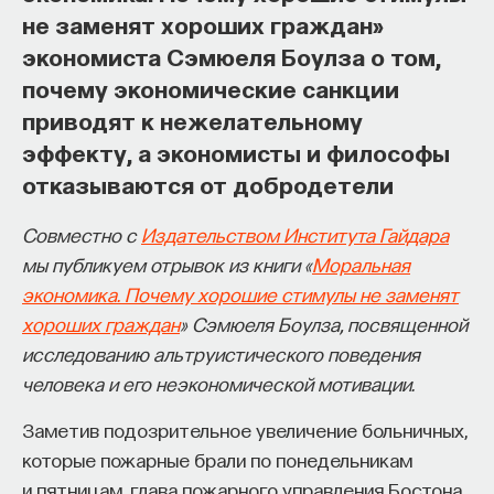
не заменят хороших граждан»
начала»
.
экономиста Сэмюеля Боулза о том,
Слушатели курса убедятся в том, что
почему экономические санкции
философский поиск — это не только каскад
приводят к нежелательному
занимательных головоломок, но и набор
эффекту, а экономисты и философы
инструментов, жизненно необходимых для
отказываются от добродетели
современного человека.
Совместно с
Издательством Института Гайдара
Пройдя этот курс, вы:
мы публикуем отрывок из книги «
Моральная
— Овладеете ключевыми для независимого
экономика. Почему хорошие стимулы не заменят
мышления навыками: научитесь критически
хороших граждан
» Сэмюеля Боулза, посвященной
воспринимать информацию и логично
исследованию альтруистического поведения
и аргументированно доказывать свою точку
человека и его неэкономической мотивации.
зрения.
Заметив подозрительное увеличение больничных,
— Узнаете, как философия отвечает
которые пожарные брали по понедельникам
на основополагающие вопросы человечества: что
и пятницам, глава пожарного управления Бостона