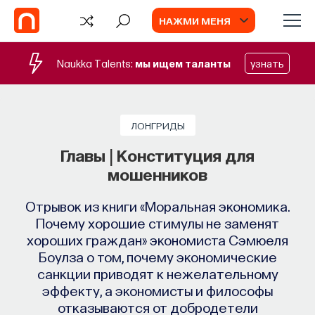
НАЖМИ МЕНЯ
Naukka Talents:
мы ищем таланты
узнать
СОБЫТИЯ
Философский поиск: начала
ЛОНГРИДЫ
Главы | Конституция для
Как философия помогает составлять
мошенников
собственное мнение о происходящем
в мире?
Отрывок из книги «Моральная экономика.
Почему хорошие стимулы не заменят
ПОСТНАУКА
СОХРАНИТЬ В ЗАКЛАДКИ
хороших граждан» экономиста Сэмюеля
Боулза о том, почему экономические
санкции приводят к нежелательному
эффекту, а экономисты и философы
отказываются от добродетели