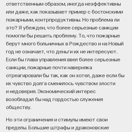
ответственным образом, иногда неэффективны
или даже, как показывает пример с бостонскими
пожарными, контрпродуктивны. Но проблема ли
это? Я убежден, что более серьезные санкции
помогли бы решить проблему. То, что пожарные
берут много больничных в Рождество и на Новый
год не означает, что деньги их не интересуют.
КУРС
Если бы глава управления ввел более серьезные
Философский поиск: начала
санкции, пожарные почти наверняка
отреагировали бы так, как он хотел, даже если бы
СОХРАНИТЬ КУРС
их чувство долга сменилось чувством злости
и недоверия. Экономический интерес
возобладал бы над гордостью служения
обществу.
Но эти ограничения и стимулы имеют свои
пределы. Большие штрафы и драконовские