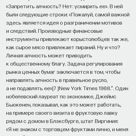
«Запретить алчность? Нет: усмирить ее». В ней
были следующие строки: «Пожалуй, самой важной
здесь является идея о разграничении мотивов
и следствий. Производные финансовые
инструменты привлекают корыстолюбцев так же,
как сырое мясо привлекает пираний. Ну и что?
Личная алчность может приводить
к общественному благу. Задача регулирования
рынка ценных бумаг заключается в том, чтобы
направлять алчность в правильное русло,
а не подавлять ее»
[
7
]
New York Times 1988.”
. Один
нобелевский лауреат по экономике, Джеймс
Бьюкенен, показывал, как это может работать,
на примере своего визита в фруктовую лавку
рядом с домом в Блэксбурге, штат Виргиния:
«Я не знаком с торговцем фруктами лично, и меня