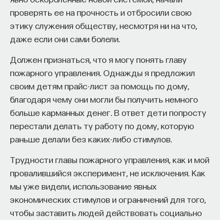
проверять ее на прочность и отбросили свою
этику служения обществу, несмотря ни на что,
НАД МАТЕРИАЛОМ РАБОТАЛИ
даже если они сами болели.
Должен признаться, что я могу понять главу
ПостНаука
пожарного управления. Однажды я предложил
команда ПостНауки
своим детям прайс-лист за помощь по дому,
благодаря чему они могли бы получить немного
больше карманных денег. В ответ дети попросту
НАУКА
237 публикаций
перестали делать ту работу по дому, которую
раньше делали без каких-либо стимулов.
НАУКА
ЖУРНАЛ
Трудности главы пожарного управления, как и мой
провалившийся эксперимент, не исключения. Как
ФИЛОСОФСКИЙ ПОИСК: НАЧАЛА
мы уже видели, использование явных
экономических стимулов и ограничений для того,
чтобы заставить людей действовать социально