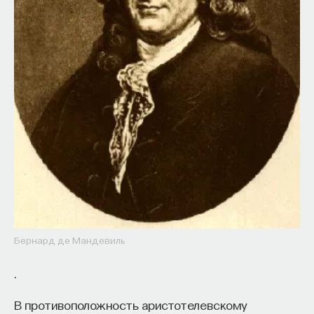
Бернард де Мандевиль
.
В противоположность аристотелевскому