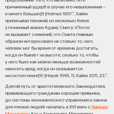
причиненный ущерб в случае его невыполнения —
и ничего больше»
[
9
]
Holmes 1897.”
. Хайек
приписывал похожий, но несколько более
уточненный анализ Адаму Смиту: «Почти
не вызывает сомнений, что Смита главным
образом интересовало не столько то, чего
человек мог бы время от времени достигать,
когда он бывает на высоте, сколько то, чтобы
у него было как можно меньше возможностей
наносить вред, когда он оказывается
несостоятелен»
[
10
]
Hayek 1948, 11; Хайек 2011, 23.”
.
Долгий путь от аристотелевского Законодателя,
прививающего гражданам хорошие привычки,
до системы экономического управления и закона
для «плохих людей» началась в XVI веке с
Никколо
Макиавелли
. Как и Аристотеля, Макиавелли