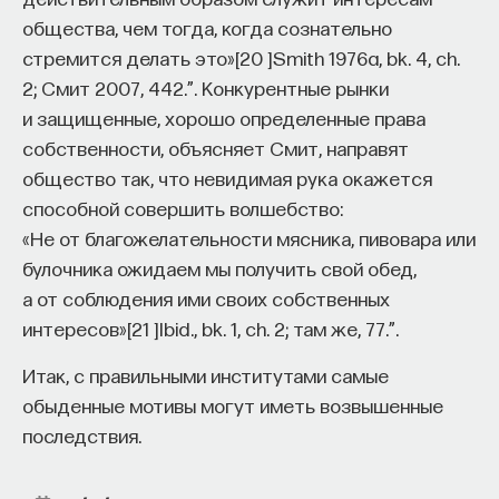
общества, чем тогда, когда сознательно
стремится делать это»
[
20
]
Smith 1976a, bk. 4, ch.
2; Смит 2007, 442.”
. Конкурентные рынки
и защищенные, хорошо определенные права
собственности, объясняет Смит, направят
общество так, что невидимая рука окажется
способной совершить волшебство:
«Не от благожелательности мясника, пивовара или
булочника ожидаем мы получить свой обед,
а от соблюдения ими своих собственных
интересов»
[
21
]
Ibid., bk. 1, ch. 2; там же, 77.”
.
Итак, с правильными институтами самые
обыденные мотивы могут иметь возвышенные
последствия.