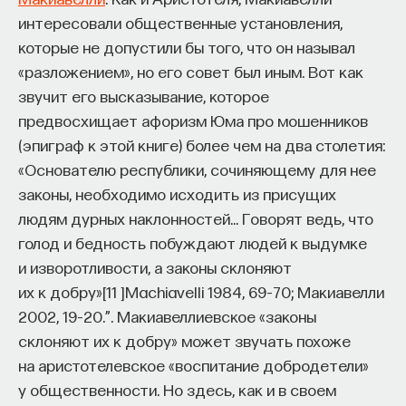
интересовали общественные установления,
которые не допустили бы того, что он называл
«разложением», но его совет был иным. Вот как
звучит его высказывание, которое
предвосхищает афоризм Юма про мошенников
(эпиграф к этой книге) более чем на два столетия:
«Основателю республики, сочиняющему для нее
законы, необходимо исходить из присущих
людям дурных наклонностей… Говорят ведь, что
голод и бедность побуждают людей к выдумке
и изворотливости, а законы склоняют
их к добру»
[
11
]
Machiavelli 1984, 69–70; Макиавелли
2002, 19–20.”
. Макиавеллиевское «законы
склоняют их к добру» может звучать похоже
на аристотелевское «воспитание добродетели»
у общественности. Но здесь, как и в своем