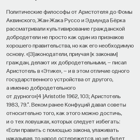
Политические философы от Аристотеля до Фомы
Аквинского, Жан-Жака Руссо и Эдмунда Бёрка
рассматривали культивирование гражданской
добродетели не просто как один из признаков
хорошего правительства, но как его необходимую
основу. «[З]аконодатели, приучая [к законам]
граждан, делают их добродетельными, — писал
Аристотель в «Этике», — и в этом отличие одного
государственного устройства от другого,
а именно добродетельного
от дурного»
[
4
]
Aristotle 1962, 103; Аристотель
1983, 79.”
. Веком ранее Конфуций давал советы
относительно того, как этого можно достичь,
и о тех ловушках, которых следует избегать:
«Если править с помощью закона, улаживать
наказывая, то народ остережется, но не будет