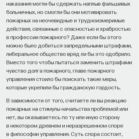
наказания могли бы сдержать наплыв фальшивых
Внеси свой вклад в дело
больничных, но смогли бы они мотивировать
просвещения!
пожарных на неочевидные и трудноизмеримые
действия, связанные с опасностью и храбростью
ПОДДЕРЖАТЬ ПОСТНАУКУ
в профессии пожарного? Даже если бы этого
можно было добиться запредельными штрафами,
либеральное общество вряд ли бы это одобрило.
Вместо того чтобы пытаться заменить штрафами
чувство долга пожарного, главе пожарного
управления стоило бы поискать такие меры,
которые укрепили бы гражданскую гордость.
В зависимости от того, считаете ли вы реакцию
пожарных на стимулы начальства проблемой или
нет, вы оказываетесь по ту или иную сторону
в некотором древнем и неразрешенном споре
в философии управления. Суть спора состоит,