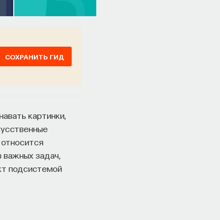
СОХРАНИТЬ ГИД
авать картинки,
скусственные
 относится
 важных задач,
ект подсистемой