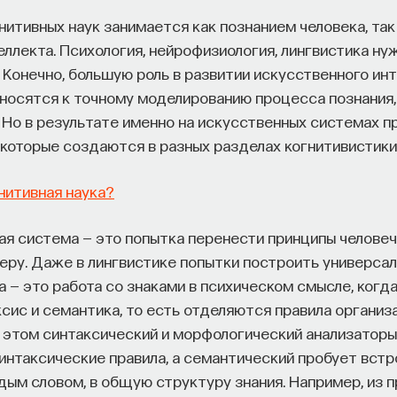
итивных наук занимается как познанием человека, так
ллекта. Психология, нейрофизиология, лингвистика нуж
 Конечно, большую роль в развитии искусственного ин
тносятся к точному моделированию процесса познания, 
 Но в результате именно на искусственных системах 
 которые создаются в разных разделах когнитивистики
нитивная наука?
вая система — это попытка перенести принципы челове
еру. Даже в лингвистике попытки построить универса
 — это работа со знаками в психическом смысле, когд
сис и семантика, то есть отделяются правила организ
и этом синтаксический и морфологический анализатор
нтаксические правила, а семантический пробует встро
дым словом, в общую структуру знания. Например, из 