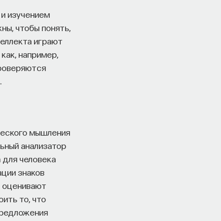
 и изучением
ны, чтобы понять,
теллекта играют
как, например,
проверяются
.
ческого мышления
льный анализатор
а для человека
ации знаков
ы оценивают
ить то, что
предложения