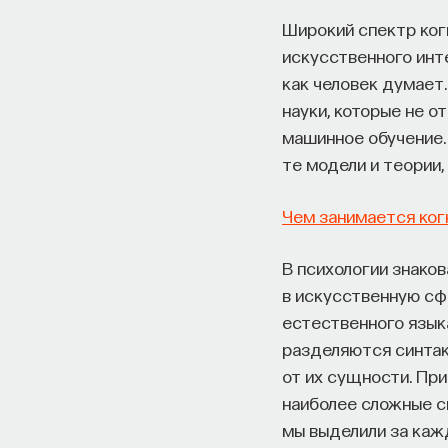
Широкий спектр когн
искусственного инте
как человек думает.
науки, которые не о
машинное обучение.
те модели и теории,
Чем занимается ког
В психологии знако
в искусственную сф
естественного языка
разделяются синтак
от их сущности. Пр
наиболее сложные си
мы выделили за каж