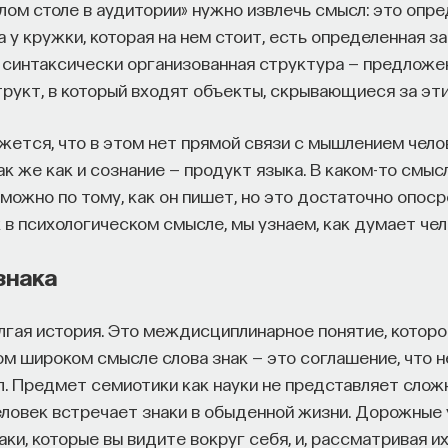
лом столе в аудитории» нужно извлечь смысл: это опре
а у кружки, которая на нем стоит, есть определенная з
я синтаксически организованная структура — предложе
трукт, в который входят объекты, скрывающиеся за эт
жется, что в этом нет прямой связи с мышлением челов
ак же как и сознание — продукт языка. В каком-то смыс
ожно по тому, как он пишет, но это достаточно опоср
в психологическом смысле, мы узнаем, как думает чел
знака
олгая история. Это междисциплинарное понятие, котор
ом широком смысле слова знак — это соглашение, что 
. Предмет семиотики как науки не представляет слож
еловек встречает знаки в обыденной жизни. Дорожные 
аки, которые вы видите вокруг себя, и, рассматривая и