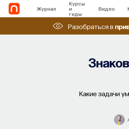
Курсы
Журнал
и
Видео
гиды
Разобраться в
при
Знаков
Какие задачи у