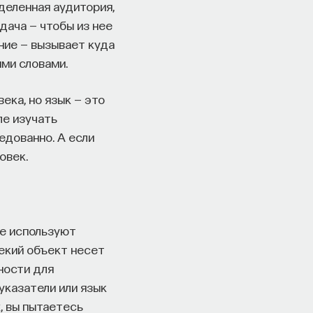
деленная аудитория,
адача — чтобы из нее
ние — вызывает куда
ими словами.
ека, но язык — это
ле изучать
едованно. А если
овек.
ое используют
некий объект несет
ности для
указатели или язык
х, вы пытаетесь