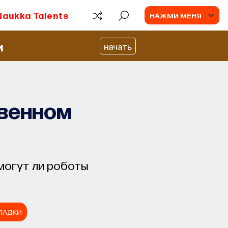
Naukka Talents
НАЖМИ МЕНЯ
и
начать
твенном
могут ли роботы
КЛАДКИ