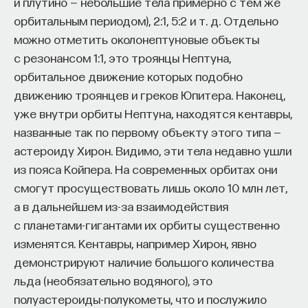
и плутино — небольшие тела примерно с тем же
орбитальным периодом), 2:1, 5:2 и т. д. Отдельно
Разновидности
можно отметить околонептуновые объекты
фотоэлектрических устройств
с резонансом 1:1, это троянцы Нептуна,
ПАРТНЁР ПРОЕКТА
орбитальное движение которых подобно
Прямое преобразование энергии можно
движению троянцев и греков Юпитера. Наконец,
осуществлять разными способами — например,
уже внутри орбиты Нептуна, находятся кентавры,
с помощью плоских солнечных батарей большой
названные так по первому объекту этого типа —
площади (
flat panels
), зафиксированных
Что такое партнёрский материал?
астероиду Хирон. Видимо, эти тела недавно ушли
на поверхности земли, крышах домов и так далее.
из пояса Койпера. На современных орбитах они
А можно собирать свет не фотоэлектрическими
смогут просуществовать лишь около 10 млн лет,
панелями, а уже упомянутыми солнечными
а в дальнейшем из-за взаимодействия
концентраторами (
solar concentrators
) —
с планетами-гигантами их орбиты существенно
зеркалами или линзами. Таким образом резко
изменятся. Кентавры, например Хирон, явно
усиливается интенсивность света и уменьшается
демонстрируют наличие большого количества
площадь дорогостоящих полупроводниковых
льда (необязательно водяного), это
Внеси свой вклад в дело
преобразователей. Это так называемая
полуастероиды-полукометы, что и послужило
просвещения!
концентраторная фотовольтаика (
concentrator