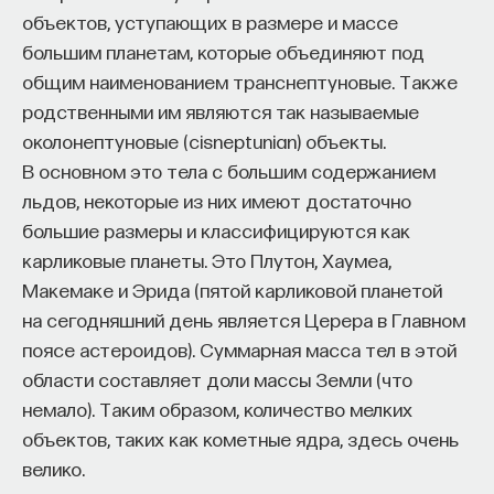
объектов, уступающих в размере и массе
проекта имеют STEM-образование, при этом
32%
В таких приборах слой полупроводника
большим планетам, которые объединяют под
заинтересованы в работе в инновационных
поглощает свет, в результате чего рождаются
общим наименованием транснептуновые. Также
компаниях, но не знают, с чего начать.
свободные электронно-дырочные пары
родственными им являются так называемые
и разделяются, если есть встроенное
Специалисты сталкиваются с тремя ключевыми
околонептуновые (cisneptunian) объекты.
электрическое поле. Таким образом можно
барьерами:
В основном это тела с большим содержанием
генерировать электрический ток, только
Недостаток информации о глобальных
льдов, некоторые из них имеют достаточно
в данном случае не переменный, а постоянный.
индустриях и карьерных возможностях
большие размеры и классифицируются как
И поскольку мы используем преимущественно
мешает поиску подходящих ваканси; ​
карликовые планеты. Это Плутон, Хаумеа,
переменный ток и в промышленности, и в быту,
Макемаке и Эрида (пятой карликовой планетой
Непрозрачные механизмы в инновационных
то ставится дополнительный прибор — инвертор,
на сегодняшний день является Церера в Главном
компаниях усложняют процесс
который преобразует переменный ток
поясе астероидов). Суммарная масса тел в этой
трудоустройства​;
в постоянный.
области составляет доли массы Земли (что
Стереотипы не позволяют эффективно
немало). Таким образом, количество мелких
конкурировать на международном рынке​.
объектов, таких как кометные ядра, здесь очень
Что такое Naukka Talents
велико.