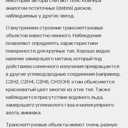
то, что эти приборы очень нестабильны. Под
аналогом остаточных (debris) дисков,
действием света, воздуха и температуры
наблюдаемых у других звезд.
их эффективность сильно падает. Для сравнения:
кремниевые солнечные элементы сегодня имеют
О внутреннем строении транснептуновых
срок службы более 20 лет. Сейчас производство
объектов известно немного. Наблюдения
электричества с помощью кремниевых
позволяют определять характеристики
полупроводниковых солнечных батарей — это
поверхности для крупных тел. Хорошо видно
не мечта, а реальность на уровне производства
наличие замерзшего метана, который под
терраватт электрической мощности с КПД
действием солнечного излучения превращается
порядка 20%.
в другие углеводородные соединения (например,
C2H2, C2H4, C2H6, CH3OH): этим объясняется
Кремниевое направление победило за счет
красноватый цвет многих из этих тел. Также
стабильности и высоких КПД. Рекордные
наблюдается присутствие водяного льда,
значения КПД кремниевых солнечных элементов
замерзшего углекислого газа и молекулярного
превышают 26% и практически подошли
азота, аммиака.
к теоретическому пределу. Что же дальше?
Транснептуновые объекты имеют очень разную
Солнечные элементы на основе