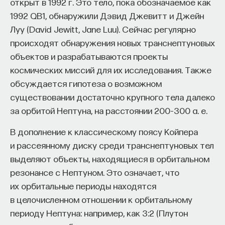
открыт в 1992 г. Это тело, пока обозначаемое как
не будут работать. Таким образом большое
1992 QB1, обнаружили Дэвид Джевитт и Джейн
количество площади остается
ПостНаука
Луу (David Jewitt, Jane Luu). Сейчас регулярно
неиспользованным. Ее можно занять
команда ПостНауки
происходят обнаружения новых транснептуновых
фотоэлектрическими батареями. С точки зрения
объектов и разрабатываются проекты
использования площади такая станция может
Сения Долгачева
космических миссий для их исследования. Также
называться гибридом, но нужно понимать, что это
редактор ПостНауки
обсуждается гипотеза о возможном
два типа независимо работающих приборов.
существовании достаточно крупного тела далеко
за орбитой Нептуна, на расстоянии 200–300 a. е.
ТЕХНОЛОГИИ
В дополнение к классическому поясу Койпера
644 публикации
и рассеянному диску среди транснептуновых тел
выделяют объекты, находящиеся в орбитальном
ТЕХНОЛОГИИ
МАТЕМАТИКА
ОБРАЗОВАНИЕ
резонансе с Нептуном. Это означает, что
НАУКА
БИОТЕХНОЛОГИИ
их орбитальные периоды находятся
в целочисленном отношении к орбитальному
ПРОГРАММНАЯ ИНЖЕНЕРИЯ
ТОЧНЫЕ НАУКИ
периоду Нептуна: например, как 3:2 (Плутон
СТРОИТЕЛИ БУДУЩЕГО