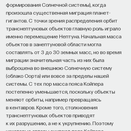
формирования Солнечной системы), когда
Действительно, чтобы сделать солнечный
произошла существенная миграция планет-
кремниевый элемент, нужно получить очень
гигантов. С точки зрения распределения орбит
чистый кремний, после чего вырастить
транснептуновых объектов главную роль играло
дорогостоящий кристалл. Температура
именно перемещение Нептуна. Начальная масса
плавления и кристаллизации кремния — 1400 °C,
объектов в занептуновой области могла
то есть необходимо также потратить много
составлять от 3 до 30 земных масс, но во время
энергии на нагревание. Полученный кристалл
миграции значительная часть из них была
затем режется на пластины, из которых
выброшена во внешнюю Солнечную систему
изготавливаются приборы, в то время как
(облако Оорта) или вовсе за пределы нашей
органический солнечный элемент можно просто
системы. С тех пор масса пояса Койпера
напечатать на принтере при комнатной
постепенно уменьшается, поскольку объекты
температуре. Несложно понять, что для этого
меняют орбиты, например превращаясь
требуется гораздо меньше энергии. Более того,
в кентавров. Кроме того, столкновения
органические солнечные элементы легко гнутся
транснептуновых объектов приводят
и принимают любую необходимую форму. Однако
к их разрушению, а не к укрупнению. Поэтому
главным тормозом такого направления является
некоторые авторы считают пояс Койпера