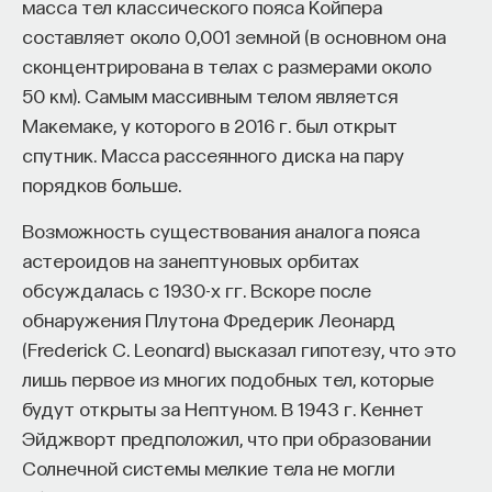
масса тел классического пояса Койпера
переменный ток. Последний этап такого
работы в индустрии, но стремится развивать
составляет около 0,001 земной (в основном она
преобразования качественно не отличается
необходимые навыки.
сконцентрирована в телах с размерами около
от того, как работают электрогенераторы
Для уже готовых специалистов достаточно
50 км). Самым массивным телом является
на обычных электростанциях, сжигающих для
оставить информацию о себе: образование, опыт
Макемаке, у которого в 2016 г. был открыт
этого топливо (уголь, газ, нефтепродукты).
работы, навыки, интересы и владение
спутник. Масса рассеянного диска на пару
Таким образом мы можем сделать
иностранными языками. Команда
Naukka Talents
порядков больше.
высокоэффективный гибридный прибор
будет искать, где эти навыки могут быть
Возможность существования аналога пояса
с фотоэлектрической панелью. Свет, который
применены, и поможет найти международную
астероидов на занептуновых орбитах
не поглощен в ней, будет проходить дальше,
deep tech
или биотех компанию, где человек
обсуждалась с 1930-х гг. Вскоре после
приниматься нагревателем воды и создавать пар.
сможет раскрыть свои таланты.​ Для тех, кто ещё
обнаружения Плутона Фредерик Леонард
При этом будет возможность запаса энергии.
набирается опыта, сервис предлагает вебинары
(Frederick C. Leonard) высказал гипотезу, что это
и индивидуальные консультации, чтобы понять,
лишь первое из многих подобных тел, которые
как развить необходимые навыки. Позднее будет
будут открыты за Нептуном. В 1943 г. Кеннет
запущена серия спецпроектов, рассказывающих
Эйджворт предположил, что при образовании
о разных индустриях и их устройстве.​
Солнечной системы мелкие тела не могли