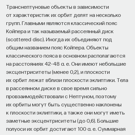
Транснептуновые объекты в зависимости
Naukka Talents
— это не просто рекрутинговый
от характеристик их орбит делят на несколько
сервис, а комплексная платформа поддержки
групп. Главными являются классический пояс
специалистов на пути к карьере в глобальных
Койпера и так называемый рассеянный диск
инновационных индустриях. Сервис помогает
(scattered disc). Иногда их объединяют под
преодолеть существующие барьеры через
общим названием пояс Койпера. Объекты
обучение, карьерное сопровождение и прямые
классического пояса в основном располагаются
связи с компаниями, заинтересованными
на расстояниях 42–48 a. е. Они имеют небольшие
Альтернативой такому подходу может служить
в
кадрах.​
высококвалифицированных
эксцентриситеты (менее 0,2), и плоскости
последовательное преобразование солнечного
Сервис создан для всех, кто хочет найти свой
их орбит лежат вблизи плоскости эклиптики. Тела
света сначала в тепло, а затем в электричество
путь в инновационных индустриях:
в рассеянном диске в свое время сильно
(
thermo-solar generation
). Концентрируемый
Учёных, инженеров и исследователей
провзаимодействовали с Нептуном, поэтому
до высокой интенсивности свет (с помощью так
с опытом работы в научной сфере;
их орбиты могут быть существенно наклонены
называемых солнечных концентраторов — зеркал
к плоскости эклиптики, а также они могут иметь
или линз особой конструкции) испаряет
Специалистов с STEM-образованием,
заметные эксцентриситеты (до 0,6). Большие
жидкость, например воду. Полученный таким
желающих сменить сферу деятельности;
полуоси их орбит достигают 100 a. е. Суммарная
образом пар вращает турбину и создает
Тех, кто пока не имеет достаточного опыта