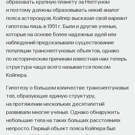
Если у вас есть STEM-образование или опыт
образовать крупную планету за Нептуном
в исследовательской сфере — это ваш шанс
и поэтому должны образовывать некий аналог
выйти на глобальный уровень. Помогите вместе
пояса астероидов. Койпер высказал свой вариант
приблизить Четвёртую индустриальную
гипотезы лишь в 1951 г. Были и другие ученые,
революцию и найти своё место в инновационном
которые на основе более надежных идей или
будущем! ​
наблюдений предсказывали существование
популяции транснептуновых объектов, однако
Заполните анкету и загрузите своё резюме,
по историческим причинам известная нам теперь
Схема гибридной фотоэлектрическо-термосолнечной
чтобы стать участником программы
:
структура чаще всего называется поясом
установки.
https://postnauka.org/link/tal1125_blog1
Койпера.
Гибридные установки
11/24/2025
Гипотезу о большом количестве транснептуновых
тел, образующих единую структуру,
Электростанции, использующие одновременно
НАПИСАТЬ НАМ
на протяжении нескольких десятилетий
солнечную энергию и энергию ветра, сегодня
развивали многие ученые. Однако обнаружить
достаточно распространены. Но это не совсем
небольшие тела на таких больших расстояниях
гибрид. Дело в том, что ветровые установки
непросто. Первый объект пояса Койпера был
нельзя поставить близко друг к другу: они просто
НАД МАТЕРИАЛОМ РАБОТАЛИ