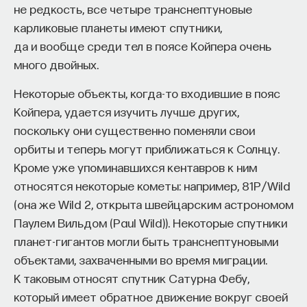
Miyasaka. Organometal Halide Perovskites
не редкость, все четыре транснептуновые
as Visible-Light Sensitizers for Photovoltaic Cells.
карликовые планеты имеют спутники,
Journal of American Chemical Society, 131, 6050
да и вообще среди тел в поясе Койпера очень
(2009).
, имели КПД меньше 4%, а сегодня
много двойных.
он достиг 24%.
Некоторые объекты, когда-то входившие в пояс
Перовскитные приборы можно также совместить
Койпера, удается изучить лучше других,
с кремниевыми. У каждого полупроводникового
поскольку они существенно поменяли свои
материала есть так называемая ширина
орбиты и теперь могут приближаться к Солнцу.
запрещенной зоны. Фотоны поглощаются только
Кроме уже упоминавшихся кентавров к ним
с энергией, которая больше этой ширины
относятся некоторые кометы: например, 81P/Wild
запрещенной зоны. Скажем, у кремния ширина
(она же Wild 2, открыта швейцарским астрономом
запрещенной зоны — 1,1 эВ (электронвольт). Это
Паулем Вильдом (Paul Wild)). Некоторые спутники
означает, что кремниевые элементы поглощают
планет-гигантов могли быть транснептуновыми
только часть солнечного спектра, что
объектами, захваченными во время миграции.
ограничивает КПД. Кремниевый солнечный
К таковым относят спутник Сатурна Фебу,
элемент активен в инфракрасной области
который имеет обратное движение вокруг своей