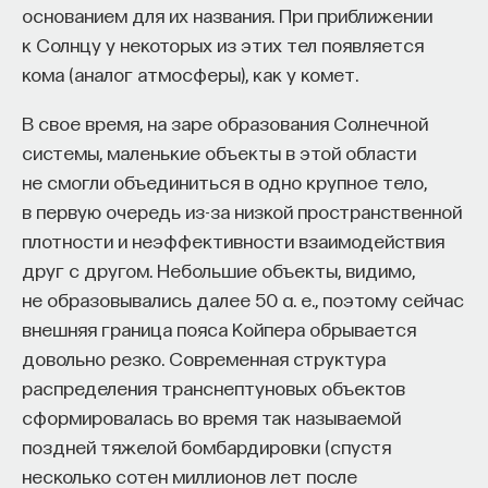
основанием для их названия. При приближении
photovoltaics
, CPV). Сегодня этот способ
к Солнцу у некоторых из этих тел появляется
проигрывает из-за того, что стоимость плоских
ПОДДЕРЖАТЬ ПОСТНАУКУ
кома (аналог атмосферы), как у комет.
панелей на основе кристаллического кремния
резко уменьшилась за последние несколько лет.
В свое время, на заре образования Солнечной
И если говорить о масштабном производстве
системы, маленькие объекты в этой области
электроэнергии, то, безусловно, в выигрыше
не смогли объединиться в одно крупное тело,
способ, преобразующий энергию за счет
в первую очередь из-за низкой пространственной
кремниевых батарей, которые лежат на крыше,
плотности и неэффективности взаимодействия
в поле или где-то еще. Эта тенденция
друг с другом. Небольшие объекты, видимо,
сохранится, видимо, и в ближайшем будущем.
не образовывались далее 50 a. е., поэтому сейчас
внешняя граница пояса Койпера обрывается
Продолжаются попытки производить солнечные
довольно резко. Современная структура
батареи не из дорогостоящих неорганических
распределения транснептуновых объектов
полупроводников, таких как кремний или арсенид
сформировалась во время так называемой
галлия, а из чего-то совсем дешевого, например
поздней тяжелой бомбардировки (спустя
из органических материалов (проводящих
несколько сотен миллионов лет после
полимеров, фуллеренов и тому подобного).