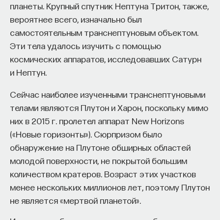
спектра, а перовскитный — в ультрафиолетовой.
планеты. Крупный спутник Нептуна Тритон, также,
Сегодня задача сотен, а может быть, и тысяч
вероятнее всего, изначально был
лабораторий по всему миру — создать так
самостоятельным транснептуновым объектом.
называемые тандемные (
tandem
) кремниево-
Эти тела удалось изучить с помощью
перовскитные солнечные элементы, эффективно
космических аппаратов, исследовавших Сатурн
поглощающие солнечный свет в широком
и Нептун.
спектральном диапазоне. Если эта задача будет
Сейчас наиболее изученными транснептуновыми
выполнена, реальны значения КПД
телами являются Плутон и Харон, поскольку мимо
преобразования в промышленном масштабе,
них в 2015 г. пролетел аппарат New Horizons
превышающие 30%.
(«Новые горизонты»). Сюрпризом было
Главный недостаток этого материала в том, что
обнаружение на Плутоне обширных областей
он крайне нестабилен и быстро начинает
молодой поверхности, не покрытой большим
деградировать. Чтобы разрешить данную
количеством кратеров. Возраст этих участков
проблему, нужно понять, почему происходит
менее нескольких миллионов лет, поэтому Плутон
деградация. Один из механизмов нестабильности
не является «мертвой планетой».
таких структур связан с ионным характером