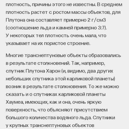
плотность, причины этого не известны. В среднем
перовскитов
плотность растет с ростом массы объектов, для
Плутона она составляет примерно 2 г/см3
Недавно было открыто семейство новых
(соотношение льда и камней примерно 3:7).
гибридных органическо-неорганических
У некоторых тел плотность очень мала, что
полупроводников на основе металл-галогенных
указывает на их пористое строение.
перовскитов, а затем появились солнечные
элементы на их основе. Так же, как
Многие транснептуновые объекты образовались
и органические солнечные элементы, они могут
в результате столкновений. Так, например,
быть получены из растворов, то есть напечатаны
спутник Плутона Харон (и, видимо, два других
на принтере — в перспективе. При этом такие
небольших спутника этой карликовой планеты)
приборы уже сегодня демонстрируют гораздо
возник в результате столкновения. То же можно
более высокую эффективность, чем «органика».
сказать и о спутниках карликовой планеты
Первые солнечные элементы на основе
Хаумеа, имеющих, как и она, очень яркую
перовскита, полученные в группе японского
поверхность, что объясняют присутствием
профессора Цутому Миясака (Tsutomu Miyasaka)
большого количества водяного льда. Спутники
в 2009 году
[
4
]
A. Kojima, K. Teshima, Y. Shirai, T.
у крупных транснептуновых объектов