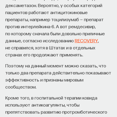
дексаметазон. Вероятно, у особых категорий
процессами? Как появляются зависимость,
пациентов работают антицитокиновые
утомление, состояние эйфории или азарта?
препараты, например тоцилизумаб — препарат
Каково воздействие на работу мозга гормонов,
против интерлейкина-6. А вот ремдесивир,
иммунной системы?
по которому сначала были довольно приличные
Ответы на эти и другие вопросы можно найти,
данные, согласно исследованию
RECOVERY
,
записавшись
на курс «Химия между нейронами:
не справился, хотя в Штатах и в отдельных
вещества, которые управляют нами»
странах его продолжают применять.
Пройдя этот курс, вы научитесь:
Поэтому на данный момент можно сказать, что
только два препарата действительно показывают
— Ориентироваться в общих принципах
эффективность и признаны мировым
работы нашего организма
сообществом.
— Разбираться в биохимических процессах
Кроме того, в госпитальной терапии ковида
мозга
используют антикоагулянты, чтобы
— Понимать причины нейро- и психопатологий
препятствовать развитию протромботического