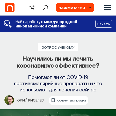
НАЖМИ МЕНЯ
Найти работу в
международной
начать
инновационной компании
СОБЫТИЯ
Химия между нейронами:
ВОПРОС УЧЕНОМУ
вещества, которые управляют нами
Научились ли мы лечить
коронавирус эффективнее?
Как наши память, потребности, эмоции,
внимание, воля связаны с передачей
Помогают ли от COVID-19
сигналов от нейромедиаторов?
противомалярийные препараты и что
используют для лечения сейчас
ВЯЧЕСЛАВ ДУБЫНИН
СОХРАНИТЬ В ЗАКЛАДКИ
ЮРИЙ КИСЕЛЕВ
СОХРАНИТЬ В ЗАКЛАДКИ