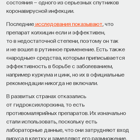
состояния — одного из серьезных спутников
— Осознавать связь своего поведения
коронавирусной инфекции.
и эмоций с активностью нейромедиаторов
мозга
Последние
исследования показывают
, что
препарат колхицин если и эффективен,
Автор курса:
Вячеслав Дубынин
— доктор
то в недостаточной степени, поэтому он так
биологических наук, профессор кафедры
и не вошел в рутинное применение. Есть также
физиологии человека и животных биологического
«народные» средства, которым приписывается
факультета МГУ им. М.В. Ломоносова
эффективность в борьбе с заболеванием,
например куркума и цинк, но их в официальные
3/10/2025
рекомендации никогда не включали.
НАПИСАТЬ НАМ
В развитых странах отказались
от гидроксихлорохина, то есть
противомалярийных препаратов. Их изначально
стали использовать, поскольку есть
НАД МАТЕРИАЛОМ РАБОТАЛИ
лабораторные данные, что они затрудняют вход
вируса в клетку и замедляют его размножение.