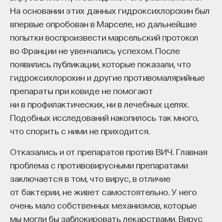
Вячеслав Дубынин
На основании этих данных гидроксихлорохин был
доктор биологических наук, профессор
кафедры физиологии человека и животных
впервые опробован в Марселе, но дальнейшие
биологического факультета МГУ
попытки воспроизвести марсельский протокол
им. М. В. Ломоносова, специалист в области
физиологии мозга
во Франции не увенчались успехом. После
появились публикации, которые показали, что
БИОЛОГИЯ
гидроксихлорохин и другие противомалярийные
1298 публикаций
препараты при ковиде не помогают
ни в профилактических, ни в лечебных целях.
БИОЛОГИЯ
МОЗГ
НЕЙРОФИЗИОЛОГИЯ
Подобных исследований накопилось так много,
что спорить с ними не приходится.
ЕСТЕСТВЕННЫЕ НАУКИ
ЖУРНАЛ
Отказались и от препаратов против ВИЧ. Главная
ХИМИЯ МЕЖДУ НЕЙРОНАМИ
проблема с противовирусными препаратами
заключается в том, что вирус, в отличие
от бактерии, не живет самостоятельно. У него
очень мало собственных механизмов, которые
мы могли бы заблокировать лекарствами. Вирус