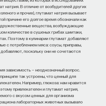
елающих сменить сферу деятельности;
ат натрия. В отличие от возбудителей других
пыта работы в индустрии, но стремится
соленого и прочих), глутамат натрия вызывает
й причине его долгое время обозначали как
 содружественные вещества, возбуждающие
ставить информацию о себе: образование, опыт
ом количестве в сушеных грибах шиитаки,
ранными языками. Команда
Naukka Talents
будет
ктах. Поэтому в кулинарии глутамат добавляют
ны, и поможет найти международную deep tech
ые с потреблением мяса: соусы, приправы,
скрыть свои таланты.​ Для тех, кто ещё
е добавляют, поскольку они не сочетаются
ары и индивидуальные консультации, чтобы
озднее будет запущена серия спецпроектов,
тройстве.​
ия зависимость — неоднозначный вопрос.
ринципе так устроены, что ценный для
 в исследовательской сфере — это ваш шанс
лекателен. Например, глюкоза: нам нравится
есте приблизить Четвёртую индустриальную
Поэтому привлекателен и глутамат натрия,
ном будущем! ​
емого с вкусом ценных для организма
з рациона лабораторных животных вызывало
юме, чтобы стать участником программы
: