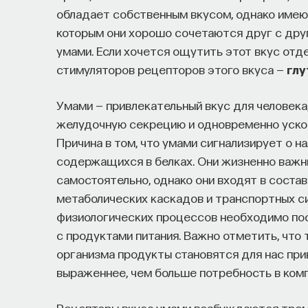
Специалисты сталкиваются с тремя ключев
обладает собственным вкусом, однако имею
Недостаток информации о глобальных 
которым они хорошо сочетаются друг с др
мешает поиску подходящих ваканси; ​
умами. Если хочется ощутить этот вкус отде
Непрозрачные механизмы в инновацион
стимуляторов рецепторов этого вкуса —
глу
трудоустройства​;
Умами — привлекательный вкус для человека,
Стереотипы не позволяют эффективно 
желудочную секрецию и одновременно уско
Что такое Naukka Talents
Причина в том, что умами сигнализирует о н
содержащихся в белках. Они жизненно важн
самостоятельно, однако они входят в соста
Naukka Talents
— это не просто рекрутинго
метаболических каскадов и транспортных с
поддержки специалистов на пути к карьере 
физиологических процессов необходимо пос
помогает преодолеть существующие барьер
с продуктами питания. Важно отметить, что
и прямые связи с компаниями, заинтересова
организма продукты становятся для нас при
выраженнее, чем больше потребность в ком
Сервис создан для всех, кто хочет найти св
Учёных, инженеров и исследователей с 
Рецепторы вкуса умами возбуждаются тремя