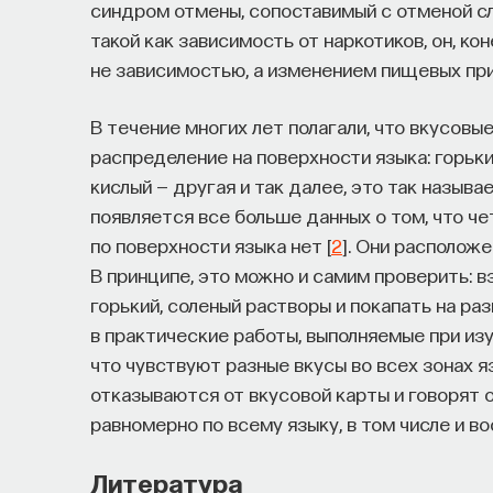
синдром отмены, сопоставимый с отменой с
https://postnauka.org/link/tal1125_blog1
такой как зависимость от наркотиков, он, кон
не зависимостью, а изменением пищевых пр
11/24/2025
В течение многих лет полагали, что вкусов
распределение на поверхности языка: горьки
НАД МАТЕРИАЛОМ РАБОТАЛИ
кислый — другая и так далее, это так называ
появляется все больше данных о том, что ч
ПостНаука
по поверхности языка нет [
2
]. Они располож
команда ПостНауки
В принципе, это можно и самим проверить: в
горький, соленый растворы и покапать на раз
в практические работы, выполняемые при из
Сения Долгачева
что чувствуют разные вкусы во всех зонах 
редактор ПостНауки
отказываются от вкусовой карты и говорят 
равномерно по всему языку, в том числе и 
ТЕХНОЛОГИИ
Литература
644 публикации