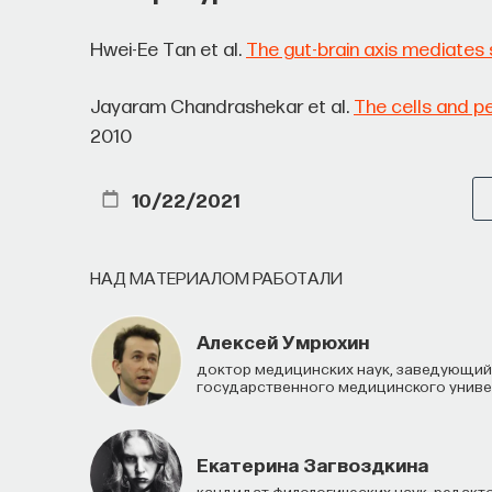
Hwei-Ee Tan et al.
The gut-brain axis mediates
ТЕХНОЛОГИИ
МАТЕМАТИКА
ОБРАЗОВАНИ
Jayaram Chandrashekar et al.
The cells and pe
ПРОГРАММНАЯ ИНЖЕНЕРИЯ
ТОЧНЫЕ НАУКИ
2010
10/22/2021
НАД МАТЕРИАЛОМ РАБОТАЛИ
Алексей Умрюхин
доктор медицинских наук, заведующий кафедрой нормальной физиологии Первого московского
государственного медицинского универ
Екатерина Загвоздкина
кандидат филологических наук, редакт