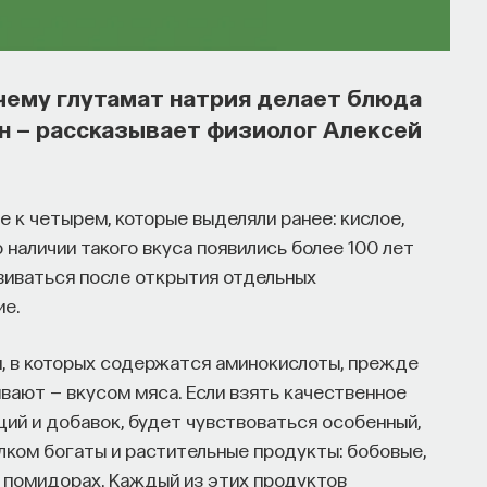
утов запускает сервис, который
льных deep tech и биотех компаниях
очему глутамат натрия делает блюда
тНаука, который дал голос учёным и навсегда
н — рассказывает физиолог Алексей
зыке. В 2021 году в Лондоне он основал
едпринимателям превращать их идеи
оманда ПостНауки запускает новый сервис —
ие к четырем, которые выделяли ранее: кислое,
озданное для поддержки специалистов, желающих
 наличии такого вкуса появились более 100 лет
риях.
звиваться после открытия отдельных
ие.
 и его команда обнаружили, что инновационные
енно молодые deep tech и биотех компании.
м, в которых содержатся аминокислоты, прежде
рдило масштаб: более
60%
слушателей
ывают — вкусом мяса. Если взять качественное
м
32%
заинтересованы в работе
ций и добавок, будет чувствоваться особенный,
го начать.
ком богаты и растительные продукты: бобовые,
 в помидорах. Каждый из этих продуктов