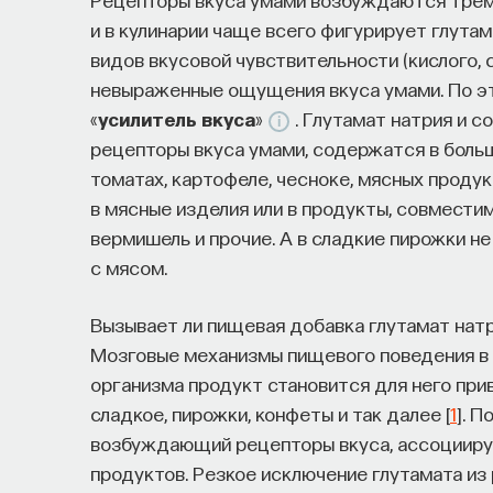
Специалистов с STEM-образованием, ж
и в кулинарии чаще всего фигурирует глутам
Тех, кто пока не имеет достаточного о
видов вкусовой чувствительности (кислого, 
развивать необходимые навыки.
невыраженные ощущения вкуса умами. По это
«
усилитель вкуса
»
. Глутамат натрия и
Для уже готовых специалистов достаточно о
рецепторы вкуса умами, содержатся в больш
работы, навыки, интересы и владение иност
томатах, картофеле, чесноке, мясных проду
искать, где эти навыки могут быть примене
в мясные изделия или в продукты, совместим
или биотех компанию, где человек сможет ра
вермишель и прочие. А в сладкие пирожки н
набирается опыта, сервис предлагает вебин
с мясом.
понять, как развить необходимые навыки. П
рассказывающих о разных индустриях и их ус
Вызывает ли пищевая добавка глутамат натр
Мозговые механизмы пищевого поведения в п
Если у вас есть STEM-образование или опыт
организма продукт становится для него прив
выйти на глобальный уровень. Помогите вм
сладкое, пирожки, конфеты и так далее [
1
]. 
революцию и найти своё место в инновацион
возбуждающий рецепторы вкуса, ассоцииру
продуктов. Резкое исключение глутамата и
Заполните анкету и загрузите своё рез