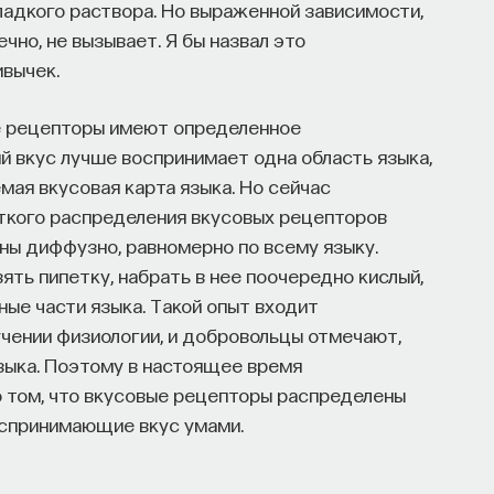
ладкого раствора. Но выраженной зависимости,
ечно, не вызывает. Я бы назвал это
ивычек.
НАПИСАТЬ НАМ
ые рецепторы имеют определенное
й вкус лучше воспринимает одна область языка,
емая вкусовая карта языка. Но сейчас
еткого распределения вкусовых рецепторов
ены диффузно, равномерно по всему языку.
зять пипетку, набрать в нее поочередно кислый,
ные части языка. Такой опыт входит
учении физиологии, и добровольцы отмечают,
языка. Поэтому в настоящее время
о том, что вкусовые рецепторы распределены
воспринимающие вкус умами.