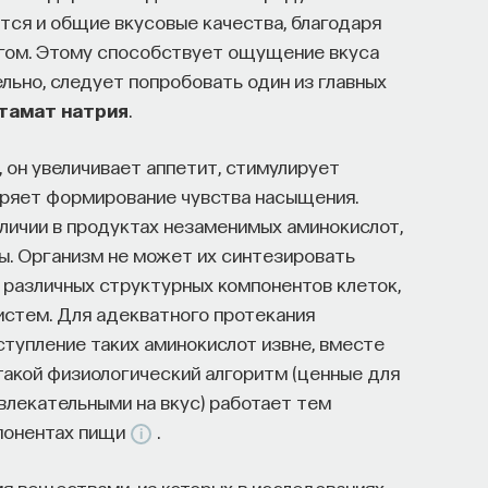
ыми барьерами:
тся и общие вкусовые качества, благодаря
индустриях и карьерных возможностях
угом. Этому способствует ощущение вкуса
льно, следует попробовать один из главных
ных компаниях усложняют процесс
тамат натрия
.
 он увеличивает аппетит, стимулирует
конкурировать на международном рынке​.
ряет формирование чувства насыщения.
аличии в продуктах незаменимых аминокислот,
ы. Организм не может их синтезировать
в различных структурных компонентов клеток,
вый сервис, а комплексная платформа
истем. Для адекватного протекания
в глобальных инновационных индустриях. Сервис
тупление таких аминокислот извне, вместе
ы через обучение, карьерное сопровождение
 такой физиологический алгоритм (ценные для
нными в
кадрах.​
высококвалифицированных
влекательными на вкус) работает тем
понентах пищи
.
ой путь в инновационных индустриях:
опытом работы в научной сфере;
 веществами, из которых в исследованиях