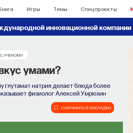
Книги
Игры
Темы
Спецпроекты
ждународной инновационной компании
БЛОГ
С УЧЕНОМУ
вого сервиса Naukka
 вкус умами?
lents
му глутамат натрия делает блюда более
ов запускает сервис, который поможет
ссказывает физиолог Алексей Умрюхин
х deep tech и биотех компаниях
СОХРАНИТЬ В ЗАКЛАДКИ
СОХРАНИТЬ В ЗАКЛАДКИ