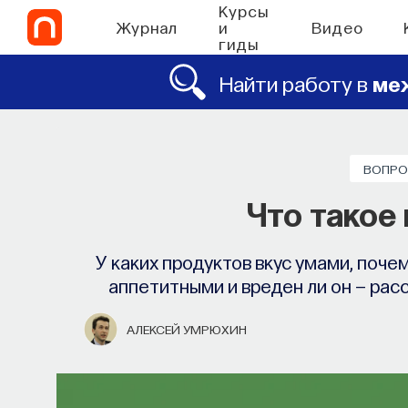
Курсы
Журнал
и
Видео
гиды
Найти работу в
ме
ВОПРО
Запуск рекрутинго
Что такое
Ta
У каких продуктов вкус умами, поче
Основатель ПостНауки Ивар Максут
аппетитными и вреден ли он — ра
найти свою нишу в глобальны
АЛЕКСЕЙ УМРЮХИН
ПОСТНАУКА