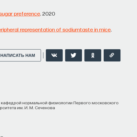
 sugar preference
. 2020
Е
НАУКА
БИОТЕХНОЛОГИИ
ripheral representation of sodiumtaste in mice
.
СТРОИТЕЛИ БУДУЩЕГО
НАПИСАТЬ НАМ
ситета им. И. М. Сеченова
ор