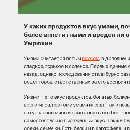
Основатель ПостНауки Ивар Макс
поможет найти свою нишу в глоба
У каких продуктов вкус умами, п
В 2012 году
Ивар Максутов
создал проект Пос
более аппетитными и вреден ли о
изменил медийное пространство на русском я
Умрюхин
компанию
Naukka
, помогающую учёным и пр
в технологии и успешные стартапы. Теперь к
Умами считается пятым
вкусом
, в дополнен
Naukka Talents
, рекрутинговое агентство, с
сладкое, горькое и соленое. Первые данные о
работать в глобальных инновационных индуст
назад, однако исследования стали бурно ра
рецепторов, ответственных за его восприят
В ходе работы с научным сообществом Ивар
индустрии испытывают кадровый голод, особ
Умами — это вкус продуктов, богатых белко
Исследование аудитории ПостНауки подтве
всего мяса, поэтому умами иногда так и наз
проекта имеют STEM-образование, при это
натуральное мясо и приготовить его без спе
в инновационных компаниях, но не знают, с че
самостоятельно выраженный вкус. Также бел
орехи, семечки. Есть белки и в картофеле, и