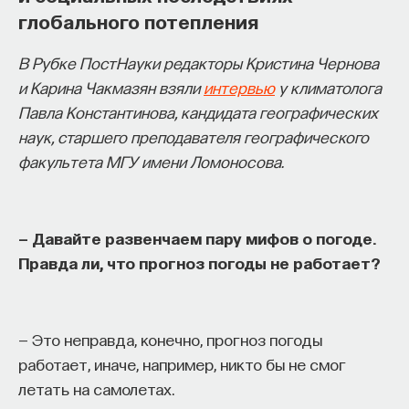
глобального потепления
начала»
.
Слушатели курса убедятся в том, что
В Рубке ПостНауки редакторы Кристина Чернова
философский поиск — это не только каскад
и Карина Чакмазян взяли
интервью
у климатолога
занимательных головоломок, но и набор
Павла Константинова, кандидата географических
инструментов, жизненно необходимых для
наук, старшего преподавателя географического
современного человека.
факультета МГУ имени Ломоносова.
Пройдя этот курс, вы:
— Овладеете ключевыми для независимого
— Давайте развенчаем пару мифов о погоде.
мышления навыками: научитесь критически
Правда ли, что прогноз погоды не работает?
воспринимать информацию и логично
и аргументированно доказывать свою точку
зрения.
— Это неправда, конечно, прогноз погоды
работает, иначе, например, никто бы не смог
— Узнаете, как философия отвечает
летать на самолетах.
на основополагающие вопросы человечества: что