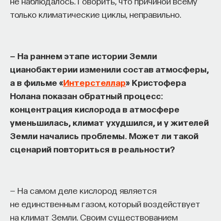
не наблюдалось. Говорить, что причиной всему
только климатические циклы, неправильно.
— На раннем этапе истории Земли
цианобактерии изменили состав атмосферы,
а в фильме «
Интерстеллар
» Кристофера
КУРС
Нолана показан обратный процесс:
Философский поиск: начала
концентрация кислорода в атмосфере
уменьшилась, климат ухудшился, и у жителей
СОХРАНИТЬ КУРС
Земли начались проблемы. Может ли такой
сценарий повториться в реальности?
— На самом деле кислород является
не единственным газом, который воздействует
на климат Земли. Своим существованием