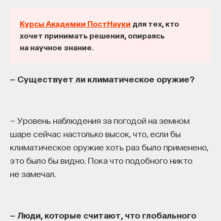
такое пространство и что такое время? Что
значит мыслить и что представляет собой наше
Курсы Академии ПостНауки
для тех, кто
сознание? Реальна ли реальность и откуда
хочет принимать решения, опираясь
мы знаем то, что знаем? Существует ли в мире
на научное знание.
свобода?
— Существует ли климатическое оружие?
— Переосмыслите границы доверия
собственному знанию.
Автор курса:
Диана Гаспарян
— кандидат
— Уровень наблюдения за погодой на земном
философских наук, профессор Школы философии
шаре сейчас настолько высок, что, если бы
и культурологии факультета гуманитарных наук
климатическое оружие хоть раз было применено,
НИУ ВШЭ.
это было бы видно. Пока что подобного никто
не замечал.
3/30/2022
НАПИСАТЬ НАМ
— Люди, которые считают, что глобального