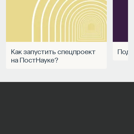
Как запустить спецпроект
Под
на ПостНауке?