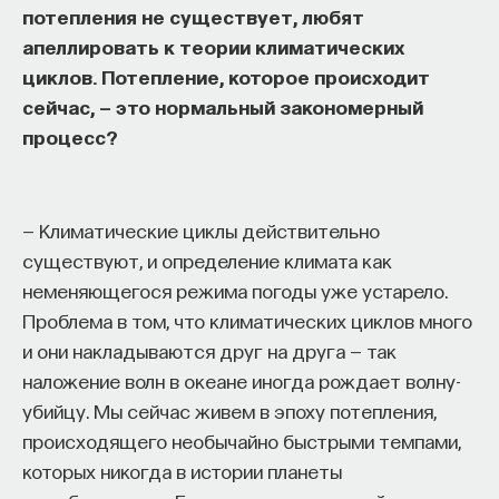
потепления не существует, любят
апеллировать к теории климатических
циклов. Потепление, которое происходит
НАД МАТЕРИАЛОМ РАБОТАЛИ
сейчас, — это нормальный закономерный
ПостНаука
процесс?
команда ПостНауки
— Климатические циклы действительно
НАУКА
существуют, и определение климата как
237 публикаций
неменяющегося режима погоды уже устарело.
Проблема в том, что климатических циклов много
НАУКА
ЖУРНАЛ
и они накладываются друг на друга — так
наложение волн в океане иногда рождает волну-
ФИЛОСОФСКИЙ ПОИСК: НАЧАЛА
убийцу. Мы сейчас живем в эпоху потепления,
происходящего необычайно быстрыми темпами,
которых никогда в истории планеты