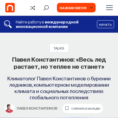
НАЖМИ МЕНЯ
Найти работу в
международной
начать
инновационной компании
СОБЫТИЯ
Философский поиск: начала
TALKS
Павел Константинов: «Весь лед
Как философия помогает составлять
растает, но теплее не станет»
собственное мнение о происходящем
в мире?
Климатолог Павел Константинов о бурении
ледников, компьютерном моделировании
ПОСТНАУКА
СОХРАНИТЬ В ЗАКЛАДКИ
климата и социальных последствиях
глобального потепления
ПАВЕЛ КОНСТАНТИНОВ
СОХРАНИТЬ В ЗАКЛАДКИ