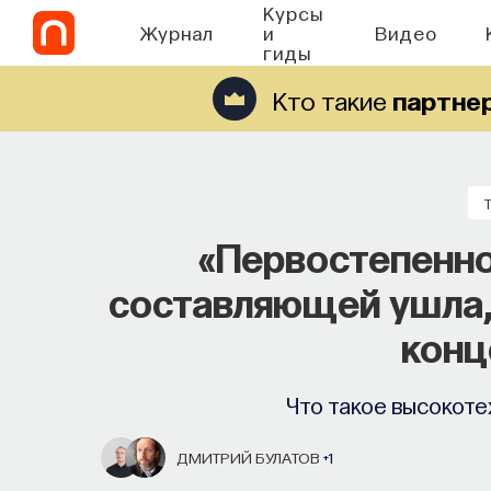
Курсы
Журнал
и
Видео
гиды
Кто такие
партне
«Первостепенно
составляющей ушла,
конц
Что такое высокоте
ДМИТРИЙ БУЛАТОВ
+1