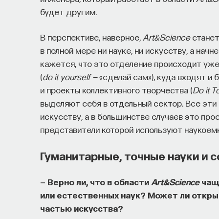
будет другим.
В перспективе, наверное,
Art&Science
станет
в полной мере ни науке, ни искусству, а нач
кажется, что это отделение происходит уже
(
do it yourself —
«сделай сам»), куда входят и 
и проекты коллективного творчества (
Do it T
выделяют себя в отдельный сектор. Все эти
искусству, а в большинстве случаев это про
представители которой используют наукоем
Гуманитарные, точные науки и 
— Верно ли, что в области
Art&Science
чащ
или естественных наук? Может ли откры
частью искусства?