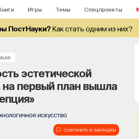
Книги
Игры
Темы
Спецпроекты
ры ПостНауки?
Как стать одним из них?
TALKS
сть эстетической
 на первый план вышла
епция»
хнологичное искусство
СОХРАНИТЬ В ЗАКЛАДКИ