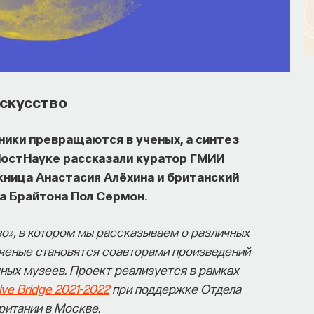
искусство
ники превращаются в ученых, а синтез
 ПостНауке рассказали куратор ГМИИ
ожница Анастасия Алёхина и британский
а Брайтона Пол Сермон.
во», в котором мы рассказываем о различных
ученые становятся соавторами произведений
чных музеев. Проект реализуется в рамках
ive Bridge 2021–2022
при поддержке Отдела
ритании в Москве.