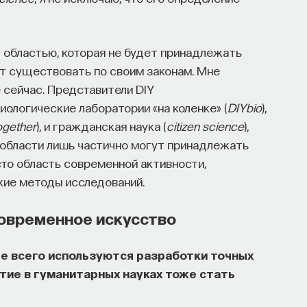
 областью, которая не будет принадлежать
нет существовать по своим законам. Мне
 сейчас. Представители DIY
биологические лаборатории «на коленке» (
DIYbio
),
ogether
), и гражданская наука (
citizen science
),
 области лишь частично могут принадлежать
сто область современной активности,
кие методы исследований.
современное искусство
е всего используются разработки точных
тие в гуманитарных науках тоже стать