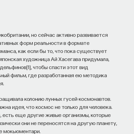
икобритании, но сейчас активно развивается
нативных форм реальности в формате
анса, как если бы то, что пока существует
 японская художница Ай Хасегава придумала,
ельфинов[1], чтобы спасти этот вид
ный фильм, где разработанная ею методика
я.
ыращивала колонию лунных гусей-космонавтов.
ажна идея, что космос не только для человека.
е, есть еще другие живые организмы, которые
зически они не переносятся на другую планету,
те мокьюментари.