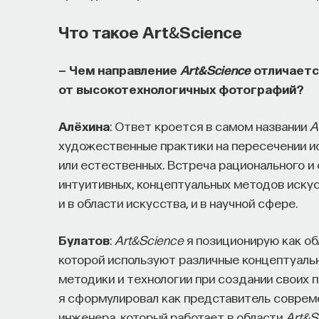
Что такое Art&Science
— Чем направление
Art&Science
отличаетс
от высокотехнологичных фотографий?
Алёхина
: Ответ кроется в самом названии
A
художественные практики на пересечении ис
или естественных. Встреча рационального и
интуитивных, концептуальных методов искус
и в области искусства, и в научной сфере.
Булатов
:
Art&Science
я позиционирую как об
которой используют различные концептуаль
методики и технологии при создании своих 
я сформулировал как представитель совреме
инженера, который работает в области
Art&S