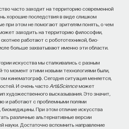
сство часто заходит на территорию современной
ень хорошие последствия в виде слишком
ые при этом не помогают зрителям понять, о чем
 может заходить на территорию философии,
и охотнее работают с робототехникой, био-
исле больше захватывают именно эти области.
стории искусства мы сталкивались с разным
ой-то момент этими новыми технологиями были,
отом кинематограф. Сегодня ситуация меняется,
остей. И очень часто
Art&Science
может
п художественного высказывания. Это значит,
ию и работают с проблемными полями
 биомедицины. При этом отличие искусства
агать различные альтернативные версии
й науки. Достаточно вспомнить направление