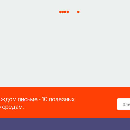
аждом письме - 10 полезных
о средам.