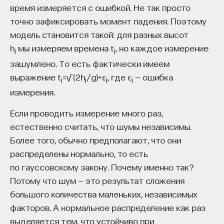
время измеряется с ошибкой. Не так просто
точно зафиксировать момент падения. Поэтому
модель становится такой: для разных высот
h
мы измеряем времена t
, но каждое измерение
i
i
зашумлено. То есть фактически имеем
выражение t
=√(2h
/g)+ε
, где ε
— ошибка
i
i
i
i
измерения.
Если проводить измерение много раз,
естественно считать, что шумы независимы.
Более того, обычно предполагают, что они
распределены нормально, то есть
по гауссовскому закону. Почему именно так?
Потому что шум — это результат сложения
большого количества маленьких, независимых
факторов. А нормальное распределение как раз
выделяется тем, что устойчиво при