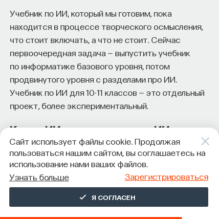
Учебник по ИИ, который мы готовим, пока
находится в процессе творческого осмысления,
что стоит включать, а что не стоит. Сейчас
первоочередная задача — выпустить учебник
по информатике базового уровня, потом
продвинутого уровня с разделами про ИИ.
Учебник по ИИ для 10-11 классов — это отдельный
проект, более экспериментальный.
Когда ИИ помогает учить ИИ
Сайт использует файлы cookie. Продолжая
пользоваться нашим сайтом, вы соглашаетесь на
Вообще в этом есть интересный момент:
использование нами ваших файлов.
искусственный интеллект помогает изучать
Зарегистрироваться
Узнать больше
искусственный интеллект. Такие технологии
могут упростить обучение, сделать его более
Я СОГЛАСЕН
наглядным и более персонализированным.