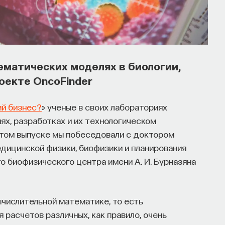
ематических моделях в биологии,
роекте OncoFinder
й бизнес?
» ученые в своих лабораториях
х, разработках и их технологическом
этом выпуске мы побеседовали с доктором
дицинской физики, биофизики и планирования
 биофизического центра имени А. И. Бурназяна
ычислительной математике, то есть
расчетов различных, как правило, очень