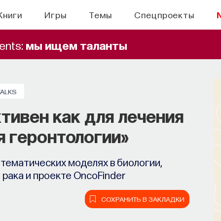
Книги
Игры
Темы
Спецпроекты
ents:
мы ищем таланты
TALKS
тивен как для лечения
ля геронтологии»
тематических моделях в биологии,
 рака и проекте OncoFinder
СОХРАНИТЬ В ЗАКЛАДКИ