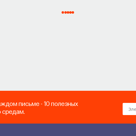
аждом письме - 10 полезных
о средам.