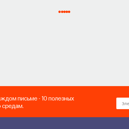
аждом письме - 10 полезных
о средам.