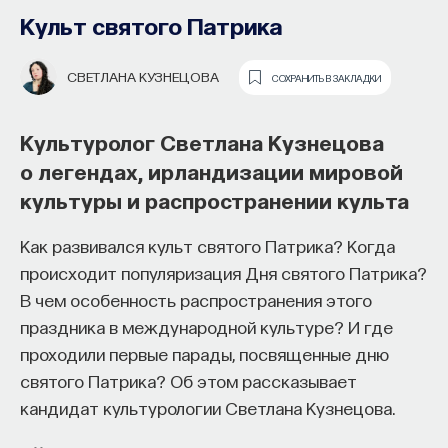
Культ святого Патрика
ВЛАДИМИР ПЛУНГЯН
СОХРАНИТЬ В ЗАКЛАДКИ
СВЕТЛАНА КУЗНЕЦОВА
СОХРАНИТЬ В ЗАКЛАДКИ
Лингвист Владимир Плунгян
о кельтах, Великом переселении
Культуролог Светлана Кузнецова
народов и романских языках
о легендах, ирландизации мировой
культуры и распространении культа
Каково языковое разнообразие Европы? Когда
кельтские языки были вытеснены с территории
Как развивался культ святого Патрика? Когда
Основатель ПостНауки Ивар
Западной Европы? Как возникли романские
происходит популяризация Дня святого Патрика?
Максутов запускает сервис, который
и германские языки? Об этом рассказывает
В чем особенность распространения этого
поможет найти свою нишу
доктор филологических наук Владимир Плунгян.
праздника в международной культуре? И где
в глобальных deep tech и биотех
проходили первые парады, посвященные дню
компаниях
Европа — это царство индоевропейских
святого Патрика? Об этом рассказывает
кандидат культурологии Светлана Кузнецова.
языков. Внутри индоевропейской семьи,
В 2012 году
Ивар Максутов
создал проект
не все языки которой представлены
ПостНаука, который дал голос учёным и навсегда