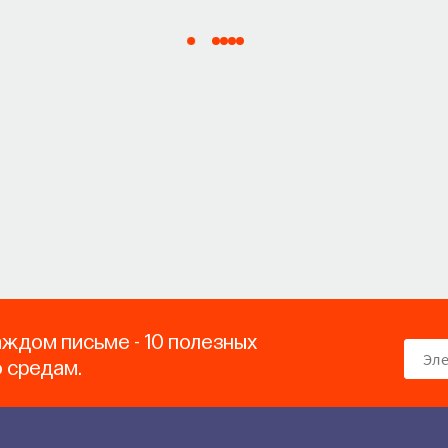
аждом письме - 10 полезных
о средам.