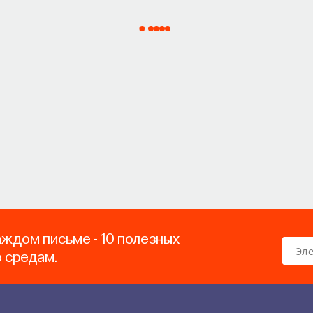
аждом письме - 10 полезных
о средам.